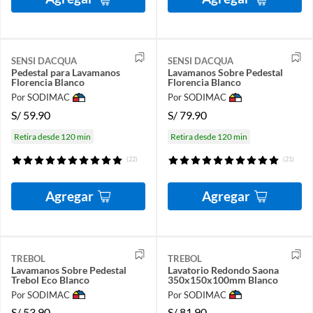
SENSI DACQUA
SENSI DACQUA
Pedestal para Lavamanos
Lavamanos Sobre Pedestal
Florencia Blanco
Florencia Blanco
Por SODIMAC
Por SODIMAC
S/
59.90
S/
79.90
Retira desde 120 min
Retira desde 120 min
(22)
(21)
Agregar
Agregar
TREBOL
TREBOL
Lavamanos Sobre Pedestal
Lavatorio Redondo Saona
Trebol Eco Blanco
350x150x100mm Blanco
Por SODIMAC
Por SODIMAC
S/
53.90
S/
81.90