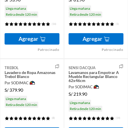
Llega mañana
Llega mañana
Retira desde 120 min
Retira desde 120 min
(16)
(1)
Agregar
Agregar
Patrocinado
Patrocinado
TREBOL
SENSI DACQUA
Lavadero de Ropa Amazonas
Lavamanos para Empotrar A
Trebol Blanco
Mueble Rectangular Blanco
62x46cm
Por SODIMAC
Por SODIMAC
S/
379.90
S/
219.90
Llega mañana
Llega mañana
Retira desde 120 min
Retira desde 120 min
(8)
(14)