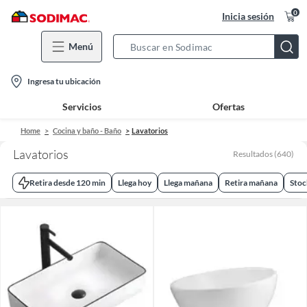
0
Inicia sesión
Menú
Search
Bar
location-
Ingresa tu ubicación
icon
Servicios
Ofertas
Home
Cocina y baño - Baño
Lavatorios
Lavatorios
Resultados
(
640
)
Retira desde 120 min
Llega hoy
Llega mañana
Retira mañana
Stoc