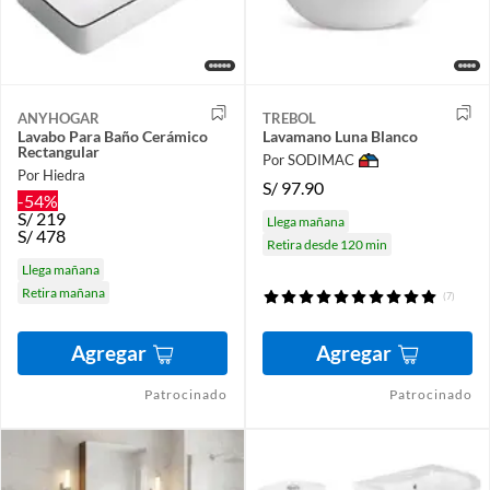
ANYHOGAR
TREBOL
Lavabo Para Baño Cerámico
Lavamano Luna Blanco
Rectangular
Por SODIMAC
Por Hiedra
S/
97.90
-54%
S/
219
Llega mañana
S/
478
Retira desde 120 min
Llega mañana
Retira mañana
(7)
Agregar
Agregar
Patrocinado
Patrocinado