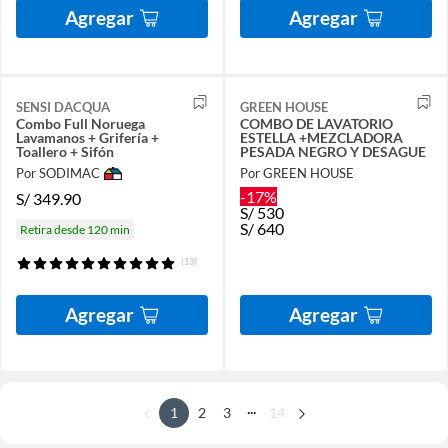
Agregar
Agregar
SENSI DACQUA
GREEN HOUSE
Combo Full Noruega
COMBO DE LAVATORIO
Lavamanos + Grifería +
ESTELLA +MEZCLADORA
Toallero + Sifón
PESADA NEGRO Y DESAGUE
Por SODIMAC
Por GREEN HOUSE
-17%
S/
349.90
S/
530
S/
640
Retira desde 120 min
(13)
Agregar
Agregar
...
1
2
3
14