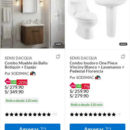
SENSI DACQUA
SENSI DACQUA
Combo Mueble de Baño
Combo Inodoro One Piece
Botiquín + Espejo
Vinciny Blanco + Lavamanos +
Pedestal Florencia
Por SODIMAC
Por SODIMAC
-20%
-7%
S/
279.90
S/
259.90
S/
349.90
S/
279.90
Retira desde 120 min
Retira desde 120 min
(57)
(1)
Agregar
Agregar