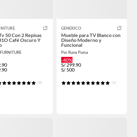
NITURE
GENERICO
Tv 50 Con 2 Repisas
Mueble para TV Blanco con
1O Café Oscuro Y
Diseño Moderno y
o
Funcional
MFURNITURE
Por Runa Puma
-40%
.90
S/
299.90
.90
S/
500
(8)
(1)