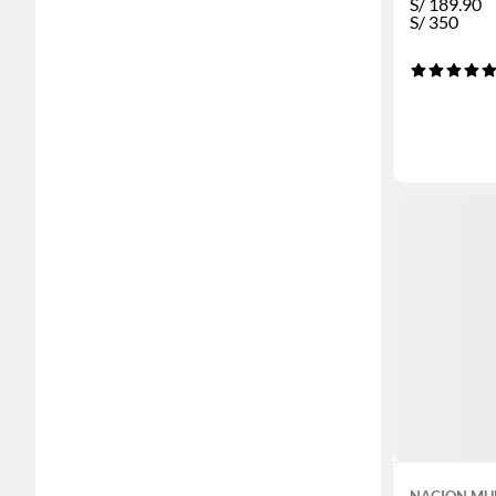
S/
189.90
S/
350
NACION MU