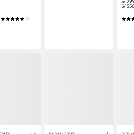
S/
299
S/
55
(5)
EBLES
R&R MUEBLES
R&R M