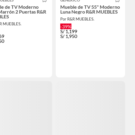
le de TV Moderno
Mueble de TV 55" Moderno
Marrón 2 Puertas R&R
Luna Negro R&R MUEBLES
LES
Por R&R MUEBLES.
&R MUEBLES.
-39%
S/
1,199
69
S/
1,950
50