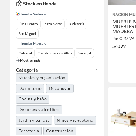
Stock en tienda
Tiendas Sodimac
NACION MU
MUEBLE P
Lima Centro
Plaza Norte
La Victoria
MUEBLES 
MADERA
San Miguel
Tiendas Maestro
S/
899
Colonial
Maestro Barrios Altos
Naranjal
Mostrar más
Categoría
Muebles y organización
Dormitorio
Decohogar
Cocina y baño
Deportes y aire libre
Jardín y terraza
Niños y juguetería
Ferretería
Construcción