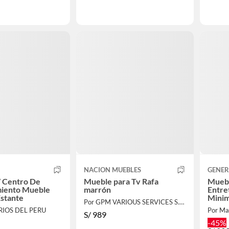
NACION MUEBLES
GENER
 Centro De
Mueble para Tv Rafa
Muebl
miento Mueble
marrón
Entre
stante
Minim
Por GPM VARIOUS SERVICES S.A.C.
RIOS DEL PERU
Por Ma
S/
989
-45%