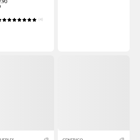
.90
0
(4)
UEBLES
GENERICO