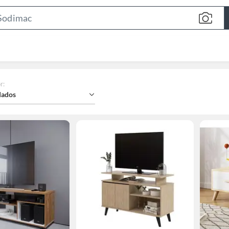
Search
Bar
r
:
ados