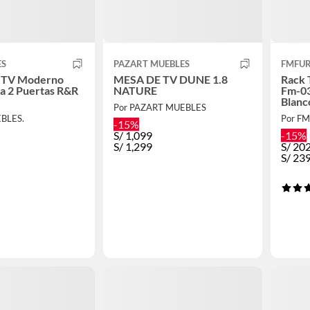
ES
PAZART MUEBLES
FMFUR
 TV Moderno
MESA DE TV DUNE 1.8
Rack 
a 2 Puertas R&R
NATURE
Fm-03
Blanc
Por PAZART MUEBLES
BLES.
Por F
-15%
S/
1,099
-15%
S/
1,299
S/
202
S/
239