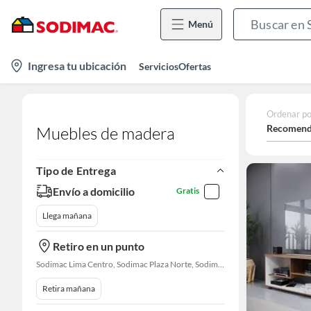
Menú
location-
Ingresa tu ubicación
Servicios
Ofertas
icon
Ordenar po
Recomend
Muebles de madera
Tipo de Entrega
Envío a domicilio
Gratis
Llega mañana
Retiro en un punto
Sodimac Lima Centro, Sodimac Plaza Norte, Sodimac La Victoria, Sodimac San Miguel, Sodimac S. J. Lurigancho, Sodimac Primavera, Sodimac Chacarilla, Sodimac Av. La Molina, Sodimac Colonial, Maestro Barrios Altos, Sodimac Naranjal
Retira mañana