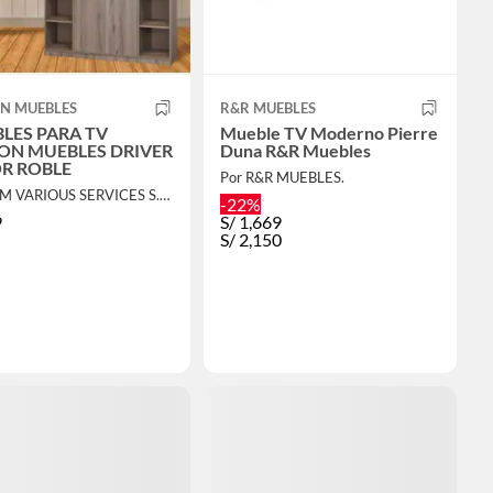
N MUEBLES
R&R MUEBLES
LES PARA TV
Mueble TV Moderno Pierre
ON MUEBLES DRIVER
Duna R&R Muebles
R ROBLE
Por R&R MUEBLES.
Por GPM VARIOUS SERVICES S.A.C.
-22%
9
S/
1,669
S/
2,150