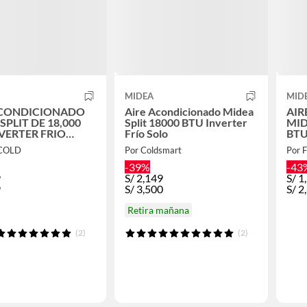
MIDEA
MID
ACONDICIONADO
Aire Acondicionado Midea
AIR
SPLIT DE 18,000
Split 18000 BTU Inverter
MID
VERTER FRIO
Frío Solo
BT
FRI
ECOLD
Por Coldsmart
Por 
-39%
-43
9
S/
2,149
S/
1
9
S/
3,500
S/
2
Retira mañana
(2)
(2)