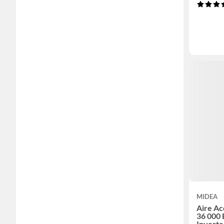
MIDEA
Aire A
36 000 
Inverte