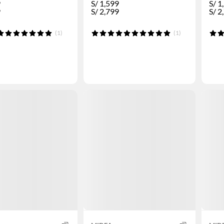
9
S/
1,599
S/
1
9
S/
2,799
S/
2
(1)
(1)