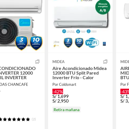
MIDEA
MID
ACONDICIONADO
Aire Acondicionado Midea
AIR
INVERTER 12000
12000 BTU Split Pared
MID
IL INVERTER
Inverter Frío - Calor
BT
FRI
NDAS CHANCAFE
Por Coldsmart
Por 
9
-42%
-43
S/
1,699
S/
1
S/
2,950
S/
3
Retira mañana
(2)