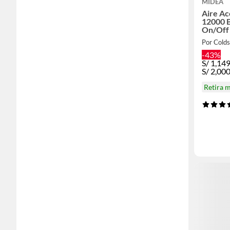
MIDEA
Aire A
12000 B
On/Off 
Por Cold
-43%
S/
1,14
S/
2,00
Retira 