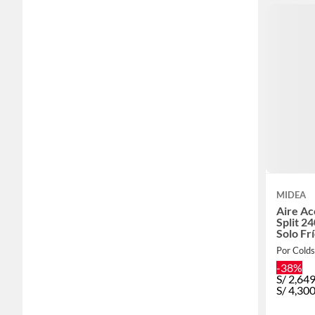
MIDEA
Aire A
Split 2
Solo Fr
Por Cold
-38%
S/
2,64
S/
4,30