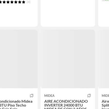
(4)
MIDEA
MID
condicionado Midea
AIRE ACONDICIONADO
Air
BTU Piso Techo
INVERTER 24000 BTU
Spl
r Frío Solo
MIDEA DE CON 3 AÑOS
Inve