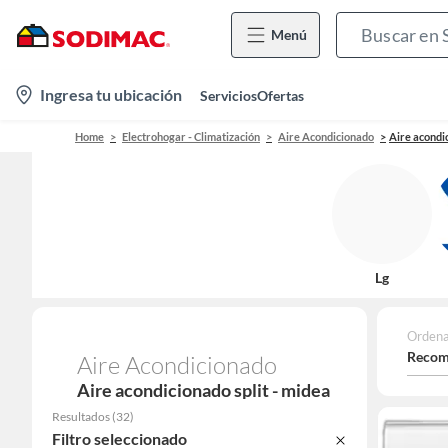
Menú
location-
Ingresa tu ubicación
Servicios
Ofertas
icon
Home
Electrohogar - Climatización
Aire Acondicionado
Aire acondic
Lg
Ordena
Recom
Aire Acondicionado
Aire acondicionado split - midea
Resultados
(
32
)
Filtro seleccionado