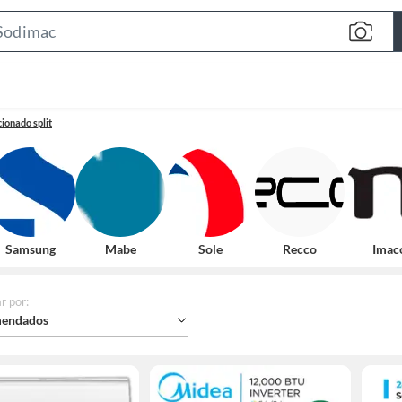
Search
Bar
ionado split
Samsung
Mabe
Sole
Recco
Imac
r por
:
endados