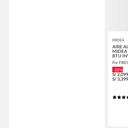
MIDEA
AIRE 
MIDEA 
BTU IN
SOLO
Por FIR
-38%
S/
2,09
S/
3,39