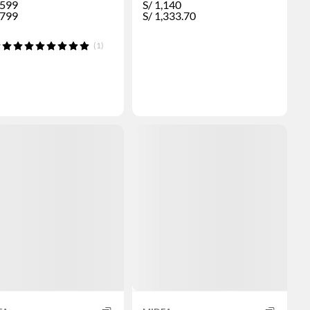
,599
S/
1,140
,799
S/
1,333.70
(1)