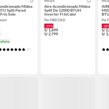
MIDEA
MID
condicionado Midea
Aire Acondicionado Midea
AIR
TU Split Pared
Split De 12000 BTUH
MID
Frío Solo
Inverter FríoCalor
BTU
SO
smart
Por FIRECOLD.
Por 
-39%
-38
9
S/
1,699
S/
2
0
S/
2,799
S/
3
mañana
(5)