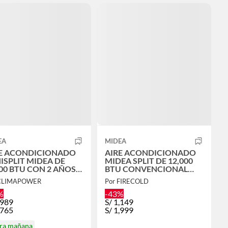
EA
MIDEA
E ACONDICIONADO
AIRE ACONDICIONADO
ISPLIT MIDEA DE
MIDEA SPLIT DE 12,000
00 BTU CON 2 AÑOS
BTU CONVENCIONAL
GARANTIA
FRIO SOLO
 CLIMAPOWER
Por FIRECOLD
%
-43%
,989
S/
1,149
,765
S/
1,999
ira mañana