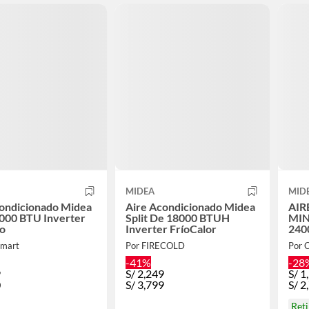
MIDEA
MID
condicionado Midea
Aire Acondicionado Midea
AIR
4000 BTU Inverter
Split De 18000 BTUH
MIN
ío
Inverter FríoCalor
240
DE 
smart
Por FIRECOLD
Por
-41%
-28
9
S/
2,249
S/
1
0
S/
3,799
S/
2
Ret