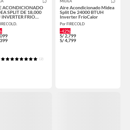
EA
MIDEA
E ACONDICIONADO
Aire Acondicionado Midea
EA SPLIT DE 18,000
Split De 24000 BTUH
 INVERTER FRIO
Inverter FríoCalor
LO
FIRECOLD.
Por FIRECOLD
%
-42%
,099
S/
2,799
,399
S/
4,799
(2)