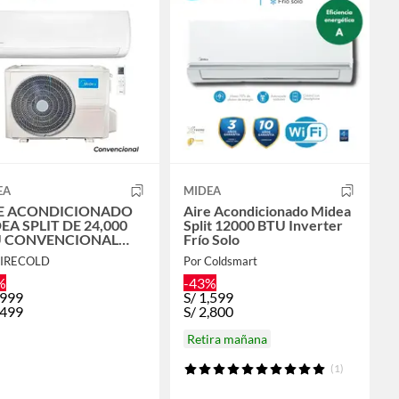
EA
MIDEA
E ACONDICIONADO
Aire Acondicionado Midea
EA SPLIT DE 24,000
Split 12000 BTU Inverter
U CONVENCIONAL
Frío Solo
O SOLO
FIRECOLD
Por Coldsmart
%
-43%
,999
S/
1,599
,499
S/
2,800
Retira mañana
(1)