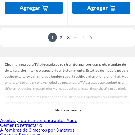
Agregar
Agregar
...
1
2
3
6
Elegir la mesa para TV adecuada puede transformar por completo el ambiente
de tu sala, dormitorio o espacio de entretenimiento. Este tipo de mueble no solo
sostiene tu televisor, sino que también aporta estilo, orden y funcionalidad. Hoy
en día, existe una amplia variedad de mesas para TV baratas que se adaptan a
diferentes gustos, necesidades y presupuestos, sin sacrificar diseño ni calidad.
Desde modelos minimalistas en tonos neutros hasta opciones con acabados en
madera rústica o lacados brillantes, las mesas para TV vienen en múltiples estilos
que complementan cualquier decoración. Algunas incluyen compartimentos
Mostrar más
para organizar consolas, libros o accesorios, mientras que otras apuestan por
Aceites y lubricantes para autos Xado
líneas limpias y modernas. Esta diversidad permite que cada usuario encuentre
Cemento refractario
una opción que se ajuste tanto a su espacio como a su estilo de vida.
Alfombras de 3 metros por 3 metros
Guantes Pearl izumi