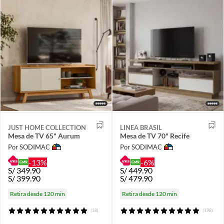
JUST HOME COLLECTION
LINEA BRASIL
Mesa de TV 65" Aurum
Mesa de TV 70" Recife
Por SODIMAC
Por SODIMAC
-13%
-6%
S/
349.90
S/
449.90
S/
399.90
S/
479.90
Retira desde 120 min
Retira desde 120 min
(18)
(198)