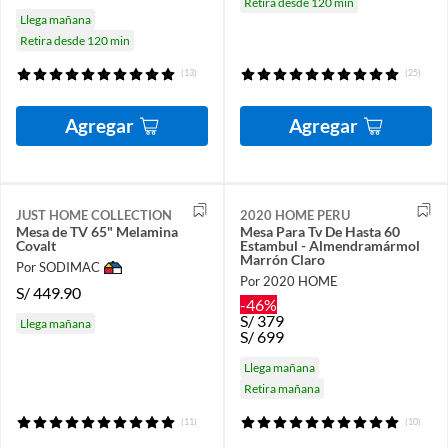
Retira desde 120 min
Llega mañana
Retira desde 120 min
(13)
(25)
Agregar
Agregar
JUST HOME COLLECTION
2020 HOME PERU
Mesa de TV 65" Melamina
Mesa Para Tv De Hasta 60
Covalt
Estambul - Almendramármol
Marrón Claro
Por SODIMAC
Por 2020 HOME
S/
449.90
-46%
S/
379
Llega mañana
S/
699
Llega mañana
Retira mañana
(11)
(10)