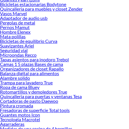
Al momento de comparar, es importante considerar el tamaño del televisor, el
Bicicletas estacionarias Bodytone
espacio disponible y el tipo de almacenamiento que necesitas. Las mesas para TV
Quincalleria para muebles y closet Zender
baratas ofrecen soluciones prácticas sin comprometer la estética. Además,
Vasos Marvel
Adaptador de audio usb
muchas de ellas están fabricadas con materiales resistentes y fáciles de limpiar, lo
Pergolas de metal
que las convierte en una inversión inteligente para el hogar.
Pernos Mamut
Hombre Elenex
¿Buscas una opción compacta para un departamento pequeño o una mesa
Mata polillas
amplia para tu sala principal? Descubre cuál se adapta mejor a ti explorando las
Bicicletas de equilibrio Curva
distintas colecciones disponibles. Encontrar el equilibrio entre funcionalidad y
Suavizantes Ariel
diseño nunca fue tan sencillo.
Seguridad vial
Microondas Recco
Conoce más sobre sus beneficios y elige la mesa para TV que mejor se alinee con
Tapas asientos para inodoro Trebol
tu estilo y necesidades. Navega por nuestras opciones y encuentra inspiración
Camas 1 5 plazas Bases de cama
Organizadores de closet Rapallo
para renovar tu espacio con un toque moderno y organizado.
Balanza digital para alimentos
Complementa tu compra con estos productos:
Alambre solido
Trampa para lavadero True
Muebles para TV
Ropa de cama Bluey
Centro de entretenimiento
Rotomartillos y demoledores True
Combos Muebles de TV
Quincalleria para puertas y ventanas Tesa
Panel TV
Cortadoras de pasto Daewoo
Pintura cromada
Fresadoras de superficie Total tools
Guantes motos Icon
Tecnologia Macrotel
Agarraderas
Medidas de una cocina de 4 hornillas