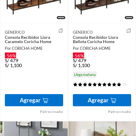
GENERICO
GENERICO
Consola Recibidor Liora
Consola Recibidor Liora
Caramelo Coricha Home
Bellota Coricha Home
Por CORICHA HOME
Por CORICHA HOME
-56%
-56%
S/
479
S/
479
S/
1,100
S/
1,100
Llega mañana
(1)
Agregar
Agregar
Patrocinado
Patrocinado