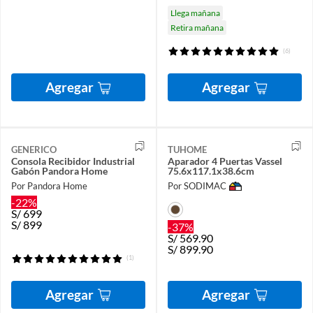
Llega mañana
Retira mañana
(6)
Agregar
Agregar
GENERICO
TUHOME
Consola Recibidor Industrial
Aparador 4 Puertas Vassel
Gabón Pandora Home
75.6x117.1x38.6cm
Por Pandora Home
Por SODIMAC
-22%
S/
699
S/
899
-37%
S/
569.90
S/
899.90
(1)
Agregar
Agregar