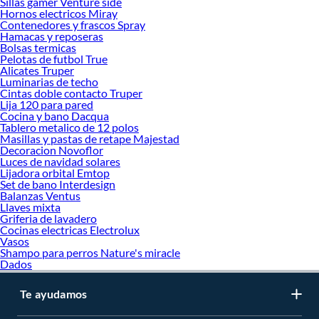
Sillas gamer Venture side
cuál se adapta mejor a ti y dale a tu hogar una bienvenida con estilo. Explora
Hornos electricos Miray
Contenedores y frascos Spray
nuestros productos disponibles y encuentra el recibidor que combine diseño,
Hamacas y reposeras
utilidad y personalidad.
Bolsas termicas
Pelotas de futbol True
Complementa tu compra con estos productos:
Alicates Truper
Mesas de centro y complementos
Luminarias de techo
Mesa de centro
Cintas doble contacto Truper
Lija 120 para pared
Mesas Fijas
Cocina y bano Dacqua
Mesa auxiliar
Tablero metalico de 12 polos
Masillas y pastas de retape Majestad
Decoracion Novoflor
Luces de navidad solares
Lijadora orbital Emtop
Set de bano Interdesign
Balanzas Ventus
Llaves mixta
Griferia de lavadero
Cocinas electricas Electrolux
Vasos
Shampo para perros Nature's miracle
Dados
Te ayudamos