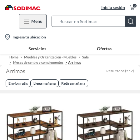
0
Inicia sesión
Menú
Search
Bar
location-
Ingresa tu ubicación
icon
Servicios
Ofertas
Home
Muebles y Organización - Muebles
Sala
Mesas de centro y complementos
Arrimos
Arrimos
Resultados
(
552
)
Envío gratis
Llega mañana
Retira mañana