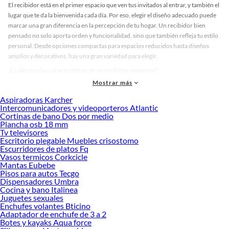
El recibidor está en el primer espacio que ven tus invitados al entrar, y también el
lugar que te da la bienvenida cada día. Por eso, elegir el diseño adecuado puede
marcar una gran diferencia en la percepción de tu hogar. Un recibidor bien
pensado no solo aporta orden y funcionalidad, sino que también refleja tu estilo
personal. Desde opciones compactas para espacios reducidos hasta diseños
amplios y decorativos, hay una gran variedad para elegir.
¿Cuáles son las características de un recibidor moderno?
Mostrar más
Se caracterizan por líneas limpias, acabados elegantes y una estética que
combina con distintos estilos de decoración. Puedes encontrar modelos en
Aspiradoras Karcher
tonos neutros, madera clara o acabados oscuros que aportan sofisticación.
Intercomunicadores y videoporteros Atlantic
Cortinas de bano Dos por medio
Algunos incluyen elementos decorativos como espejos, lo que no solo amplía
Plancha osb 18 mm
visualmente el espacio, sino que también añade un toque de luz y profundidad.
Tv televisores
Los recibidores modernos con espejos son ideales para quienes buscan
Escritorio plegable Muebles crisostomo
funcionalidad sin renunciar al diseño.
Escurridores de platos Fq
Vasos termicos Corkcicle
Si tu objetivo es renovar la entrada de tu hogar, considera un recibidor de sala
Mantas Eubebe
moderno que se integre con el resto de los muebles. Los recibidores modernos
Pisos para autos Tecgo
Dispensadores Umbra
de madera ofrecen calidez y durabilidad, siendo una excelente opción para
Cocina y bano Italinea
quienes valoran materiales naturales y acabados de calidad. Además, muchos
Juguetes sexuales
modelos incluyen espacio de almacenamiento, lo que te permite mantener todo
Enchufes volantes Bticino
en orden desde el primer paso dentro de casa.
Adaptador de enchufe de 3 a 2
Botes y kayaks Aqua force
¿Quieres transformar tu entrada en un espacio acogedor y funcional? Descubre