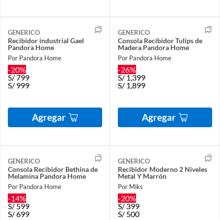
GENERICO
GENERICO
Recibidor industrial Gael
Consola Recibidor Tulips de
Pandora Home
Madera Pandora Home
Por Pandora Home
Por Pandora Home
-20%
-26%
S/
799
S/
1,399
S/
999
S/
1,899
Agregar
Agregar
GENERICO
GENERICO
Consola Recibidor Bethina de
Recibidor Moderno 2 Niveles
Melamina Pandora Home
Metal Y Marrón
Por Pandora Home
Por Miks
-14%
-20%
S/
599
S/
399
S/
699
S/
500