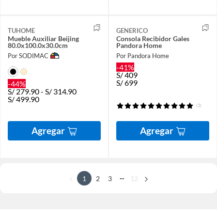
TUHOME
GENERICO
Mueble Auxiliar Beijing
Consola Recibidor Gales
80.0x100.0x30.0cm
Pandora Home
Por SODIMAC
Por Pandora Home
-41%
S/
409
S/
699
-44%
S/
279.90
-
S/
314.90
S/
499.90
(3)
Agregar
Agregar
...
1
2
3
12