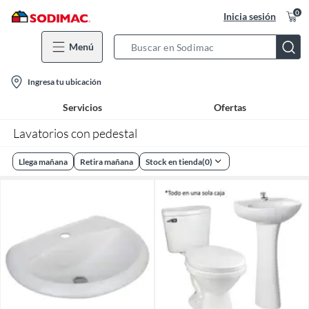
0
Inicia sesión
Menú
Search
Bar
location-
Ingresa tu ubicación
icon
Servicios
Ofertas
Lavatorios con pedestal
Llega mañana
Retira mañana
Stock en tienda
(
0
)