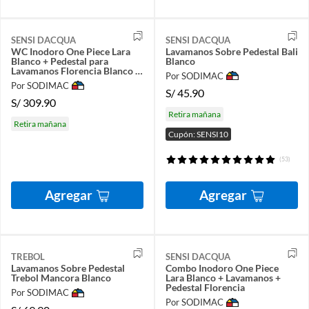
SENSI DACQUA
SENSI DACQUA
WC Inodoro One Piece Lara
Lavamanos Sobre Pedestal Bali
Blanco + Pedestal para
Blanco
Lavamanos Florencia Blanco +
Por SODIMAC
Lavamanos Sobre Pedestal
Por SODIMAC
Florencia Blanco
S/
45.90
S/
309.90
Retira mañana
Retira mañana
Cupón: SENSI10
(53)
Agregar
Agregar
TREBOL
SENSI DACQUA
Lavamanos Sobre Pedestal
Combo Inodoro One Piece
Trebol Mancora Blanco
Lara Blanco + Lavamanos +
Pedestal Florencia
Por SODIMAC
Por SODIMAC