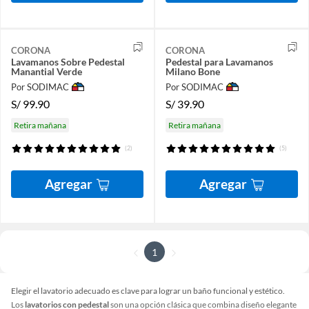
CORONA
CORONA
Lavamanos Sobre Pedestal
Pedestal para Lavamanos
Manantial Verde
Milano Bone
Por SODIMAC
Por SODIMAC
S/
99.90
S/
39.90
Retira mañana
Retira mañana
(2)
(5)
Agregar
Agregar
1
Elegir el lavatorio adecuado es clave para lograr un baño funcional y estético.
Los
lavatorios con pedestal
son una opción clásica que combina diseño elegante