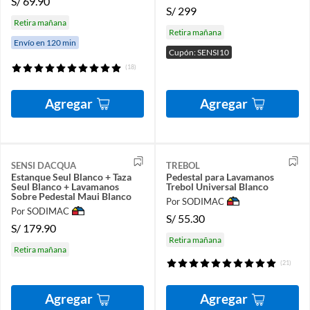
S/
69.90
S/
299
Retira mañana
Retira mañana
Envío en 120 min
Cupón: SENSI10
(18)
Agregar
Agregar
SENSI DACQUA
TREBOL
Estanque Seul Blanco + Taza
Pedestal para Lavamanos
Seul Blanco + Lavamanos
Trebol Universal Blanco
Sobre Pedestal Maui Blanco
Por SODIMAC
Por SODIMAC
S/
55.30
S/
179.90
Retira mañana
Retira mañana
(21)
Agregar
Agregar