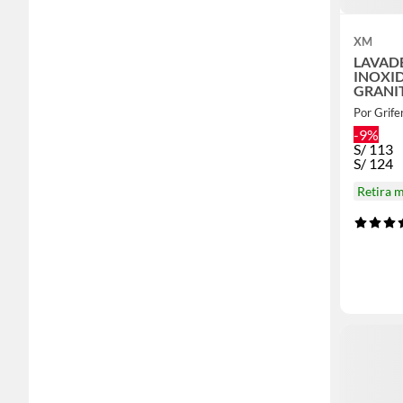
XM
LAVAD
INOXI
Por Grif
-9%
S/
113
S/
124
Retira 