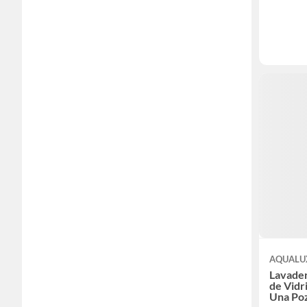
AQUALU
Lavader
de Vidr
Una Po