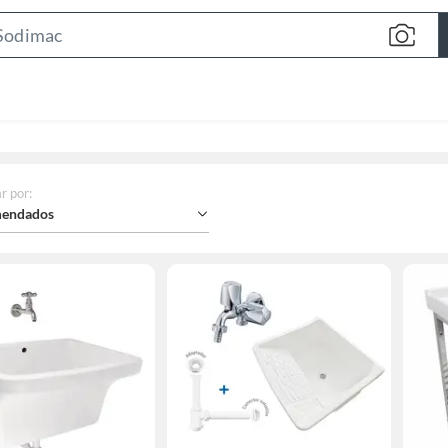
Search
Bar
r por
:
endados