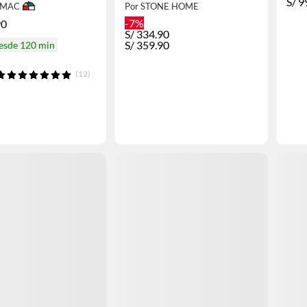
MARMOLEADO + 2
S/
9
IMAC
Por STONE HOME
LLAVES ASIRI R-02 RUMI
-7%
90
S/
334.90
S/
359.90
desde 120 min
(12)