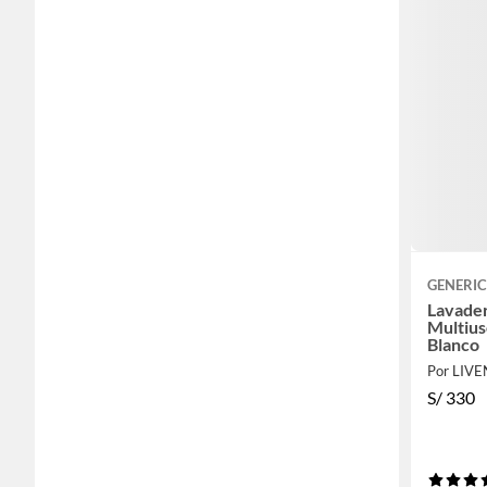
GENERI
Lavader
Multius
Blanco
Por LIV
S/
330