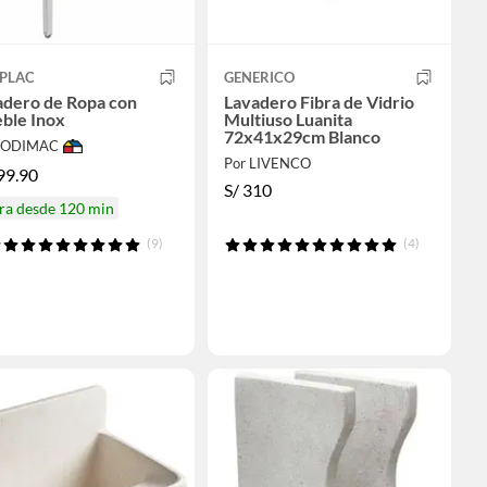
IPLAC
GENERICO
adero de Ropa con
Lavadero Fibra de Vidrio
ble Inox
Multiuso Luanita
72x41x29cm Blanco
 SODIMAC
Por LIVENCO
99.90
S/
310
ra desde 120 min
(9)
(4)