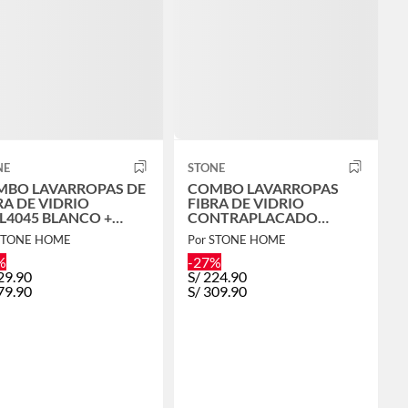
NE
STONE
BO LAVARROPAS DE
COMBO LAVARROPAS
RA DE VIDRIO
FIBRA DE VIDRIO
L4045 BLANCO +
CONTRAPLACADO
VE ASIRI R-03 RUMI
STBL8045 MARMOLEADO
 STONE HOME
Por STONE HOME
+ LLAVE ASIRI R-02 RUMI
%
-27%
29.90
S/
224.90
79.90
S/
309.90