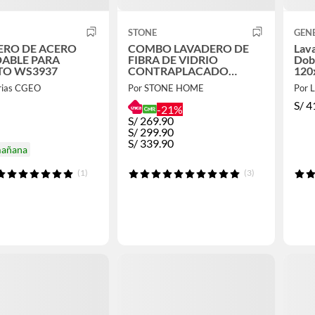
STONE
GEN
ERO DE ACERO
COMBO LAVADERO DE
Lava
DABLE PARA
FIBRA DE VIDRIO
Dob
GRANITO WS3937
CONTRAPLACADO
120
STBL9045 + LLAVE
erias CGEO
Por STONE HOME
Por 
LAURENT STW-01 STONE
S/
4
-21%
S/
269.90
S/
299.90
S/
339.90
mañana
(1)
(3)