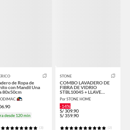
ERICO
STONE
adero de Ropa de
COMBO LAVADERO DE
nito con Mandil Una
FIBRA DE VIDRIO
a 80x50cm
STBL10045 + LLAVE
LAURENT STW-01 STONE
 SODIMAC
Por STONE HOME
-14%
06.90
S/
309.90
S/
359.90
ra desde 120 min
(3)
(2)