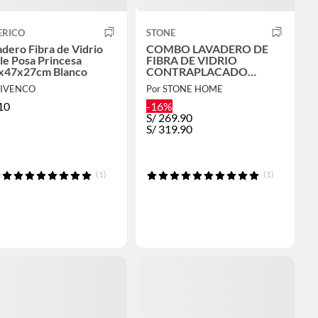
ERICO
STONE
dero Fibra de Vidrio
COMBO LAVADERO DE
le Posa Princesa
FIBRA DE VIDRIO
x47x27cm Blanco
CONTRAPLACADO
STBL9045 + LLAVE ASIRI
LIVENCO
Por STONE HOME
R-02 RUMI + DESAGÜE
CTRAMPA CORRUGADA
10
-16%
S/
269.90
S/
319.90
(1)
(1)