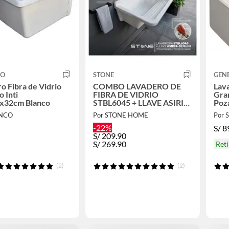
CO
STONE
GEN
o Fibra de Vidrio
COMBO LAVADERO DE
Lav
o Inti
FIBRA DE VIDRIO
Gra
x32cm Blanco
STBL6045 + LLAVE ASIRI
Poz
R-02 RUMI + DESAGÜE
ENCO
Por STONE HOME
Por
CTRAMPA CORRUGADA
-22%
S/
8
S/
209.90
S/
269.90
Reti
(2)
(2)