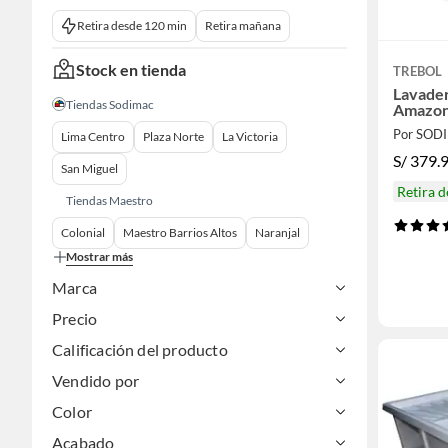
Retira desde 120 min
Retira mañana
Stock en tienda
TREBOL
Lavade
Tiendas Sodimac
Amazon
Por SOD
Lima Centro
Plaza Norte
La Victoria
S/
379.
San Miguel
Retira 
Tiendas Maestro
Colonial
Maestro Barrios Altos
Naranjal
Mostrar más
Marca
Precio
Calificación del producto
Vendido por
Color
Acabado