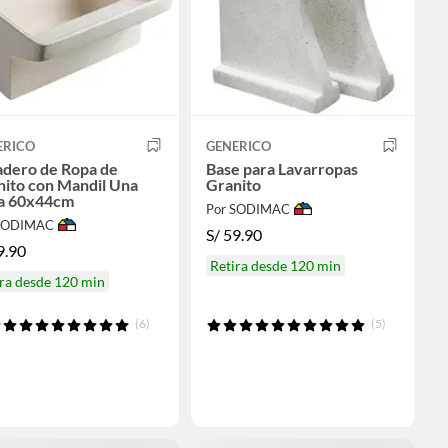
ERICO
GENERICO
adero de Ropa de
Base para Lavarropas
nito con Mandil Una
Granito
a 60x44cm
Por SODIMAC
 SODIMAC
S/
59.90
9.90
Retira desde 120 min
ra desde 120 min
(6)
(5)