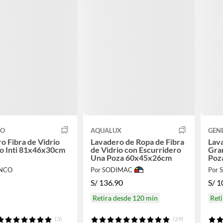
CO
AQUALUX
GEN
o Fibra de Vidrio
Lavadero de Ropa de Fibra
Lav
o Inti 81x46x30cm
de Vidrio con Escurridero
Gra
Una Poza 60x45x26cm
Poz
ENCO
Por SODIMAC
Por
S/
136.90
S/
1
Retira desde 120 min
Reti
(3)
(29)