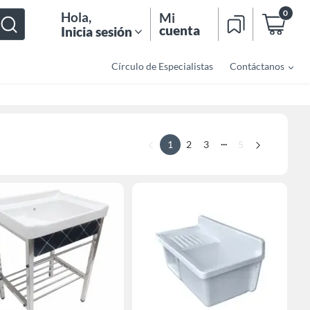
0
Hola
,
Mi
cuenta
Inicia sesión
Círculo de Especialistas
Contáctanos
...
1
2
3
5