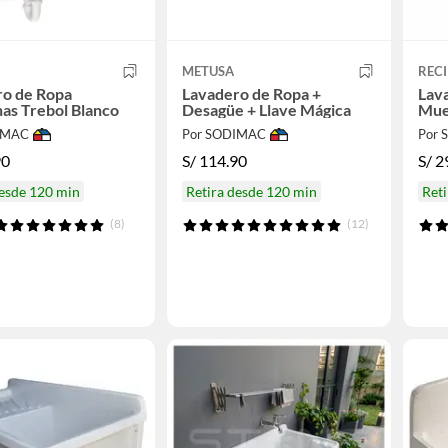
METUSA
REC
ro de Ropa
Lavadero de Ropa +
Lav
as Trebol Blanco
Desagüe + Llave Mágica
Mue
IMAC
Por SODIMAC
Por
90
S/
114.90
S/
2
desde 120 min
Retira desde 120 min
Reti
(8)
(12)