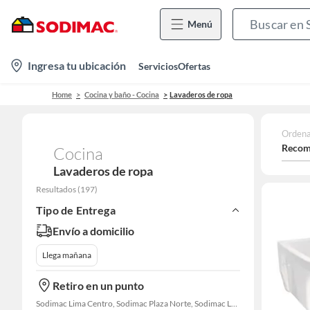
Menú
location-
Ingresa tu ubicación
Servicios
Ofertas
icon
Home
Cocina y baño - Cocina
Lavaderos de ropa
Ordena
Recom
Cocina
Lavaderos de ropa
Resultados
(
197
)
Tipo de Entrega
Envío a domicilio
Llega mañana
Retiro en un punto
Sodimac Lima Centro, Sodimac Plaza Norte, Sodimac La Victoria, Sodimac San Miguel, Sodimac S. J. Lurigancho, Sodimac Primavera, Sodimac Chacarilla, Sodimac Av. La Molina, Sodimac Colonial, Maestro Barrios Altos, Sodimac Naranjal