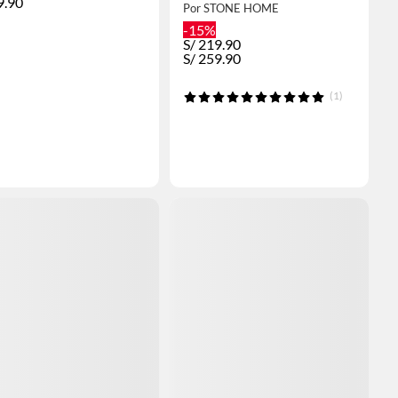
LAURENT STW-01 +
9.90
Por STONE HOME
TRAMPA STONE
-15%
S/
219.90
S/
259.90
(1)