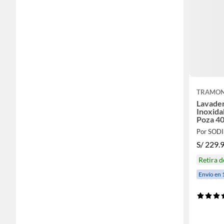
TRAMON
Lavader
Inoxida
Poza 4
Por SOD
S/
229.
Retira 
Envío en 