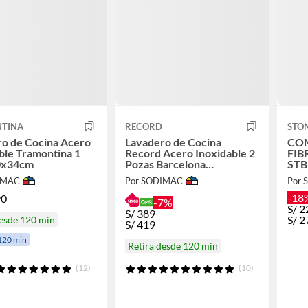
TINA
RECORD
STO
o de Cocina Acero
Lavadero de Cocina
COM
ble Tramontina 1
Record Acero Inoxidable 2
FIB
0x34cm
Pozas Barcelona
STB
116x50cm
LLA
IMAC
Por SODIMAC
Por
-18
90
-7%
S/
2
S/
389
S/
2
desde 120 min
S/
419
120 min
Retira desde 120 min
(12)
(10)