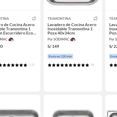
TINA
TRAMONTINA
TRA
o de Cocina Acero
Lavadero de Cocina Acero
Lav
ble Tramontina 1
Inoxidable Tramontina 1
Inox
n Escurridero Eco
Poza 40x34cm
Poz
cm
IMAC
Por SODIMAC
Por
90
S/
149
S/
2
Envío en 120 min
Enví
(12)
(8)