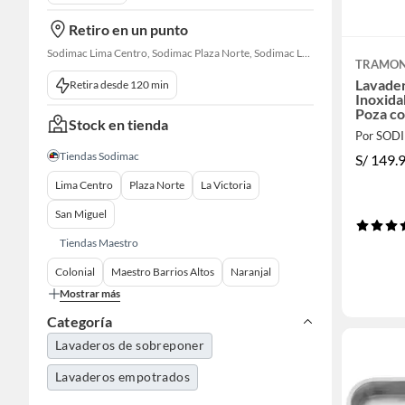
Retiro en un punto
Sodimac Lima Centro, Sodimac Plaza Norte, Sodimac La Victoria, Sodimac San Miguel, Sodimac S. J. Lurigancho, Sodimac Chacarilla, Sodimac Av. La Molina, Sodimac Colonial, Maestro Barrios Altos, Sodimac Naranjal
TRAMON
Lavader
Retira desde 120 min
Inoxida
Poza co
Stock en tienda
78x43
Por SOD
Tiendas Sodimac
S/
149.
Lima Centro
Plaza Norte
La Victoria
San Miguel
Tiendas Maestro
Colonial
Maestro Barrios Altos
Naranjal
Mostrar más
Categoría
Lavaderos de sobreponer
Lavaderos empotrados