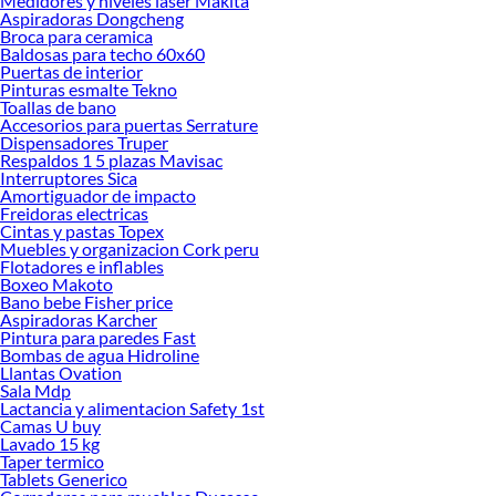
Medidores y niveles laser Makita
Ino
Aspiradoras Dongcheng
Ter
Broca para ceramica
Ba
Baldosas para techo 60x60
Lav
Puertas de interior
Mue
Pinturas esmalte Tekno
Du
Toallas de bano
Accesorios para puertas Serrature
Duc
Dispensadores Truper
Esp
Respaldos 1 5 plazas Mavisac
Tin
Interruptores Sica
Te
Amortiguador de impacto
Gri
Freidoras electricas
Lav
Cintas y pastas Topex
Cañ
Muebles y organizacion Cork peru
Rap
Flotadores e inflables
Boxeo Makoto
Bid
Bano bebe Fisher price
Mue
Aspiradoras Karcher
San
Pintura para paredes Fast
Lla
Bombas de agua Hidroline
Uri
Llantas Ovation
Jue
Sala Mdp
Bar
Lactancia y alimentacion Safety 1st
Cañ
Camas U buy
Lavado 15 kg
Est
Taper termico
Ext
Tablets Generico
Hid