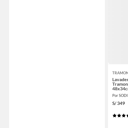
TRAMON
Lavader
Tramont
48x34
Por SOD
S/
349