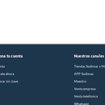
ble lavadero de cocina
a de inodoro
lleros para baño
itorio
ta papel higienico
rta de ducha
 de baño
entador a gas
ble para microondas
feria para baño
ina de ducha
umna de ducha
esorios para ducha
ona tu cuenta
Nuestros canales
rraderas para baño
la para ducha adulto mayor
mas Sole
nta
Tiendas Sodimac y M
mas Rotoplas
has Eléctricas Lorenzetti
rate ahora
APP Sodimac
mas Bosch
rar mi clave
Maestro
mas a gas Bosch
mas a gas Sole
Venta empresa
mas Bryant
has Eléctricas Sole
Venta telefónica
itarios Trebol
mas a gas Aquamax
Whatsapp