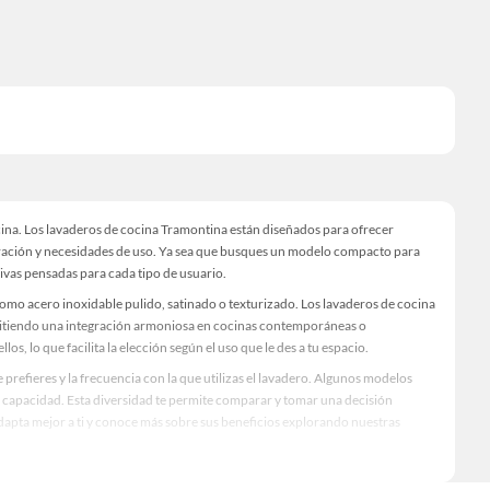
cina. Los lavaderos de cocina Tramontina están diseñados para ofrecer
coración y necesidades de uso. Ya sea que busques un modelo compacto para
tivas pensadas para cada tipo de usuario.
omo acero inoxidable pulido, satinado o texturizado. Los lavaderos de cocina
itiendo una integración armoniosa en cocinas contemporáneas o
, lo que facilita la elección según el uso que le des a tu espacio.
 prefieres y la frecuencia con la que utilizas el lavadero. Algunos modelos
capacidad. Esta diversidad te permite comparar y tomar una decisión
adapta mejor a ti y conoce más sobre sus beneficios explorando nuestras