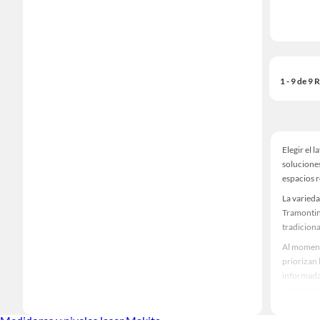
1 - 9 de 9
Elegir el 
solucione
espacios r
La varied
Tramontin
tradiciona
Al momento
priorizan
informada,
coleccion
Lav