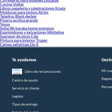
Correderas para muebles Ducasse
Mue
Cocina Volker
Tap
Libros papeleria y celebraciones Koala
Toa
Molduras para techos Atrim
Van
Taladros Black decker
Por
Pizarra acrilica grande
Yesos
Pue
Sofas Bh baraka home premium
Set
Exprimidores y extractores Whiteline
Cal
Supresor de picos Cdp
Mue
Pintura para interior Truper
Gri
Camas saltarinas Do it
Cab
Col
Acc
Te ayudamos
Gesti
Aga
Sil
Ter
Mi cue
LIbro de reclamaciones
Ter
Duc
Regíst
Centro de ayuda
Ter
Recupe
Ter
Servicio al cliente
Ter
Ter
Legales
Duc
Tipos de entrega
San
Ter