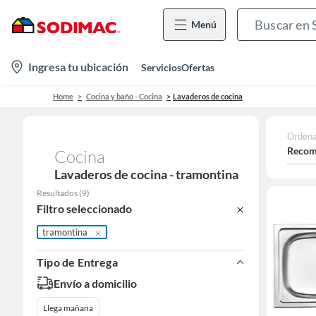
Menú
location-
Ingresa tu ubicación
Servicios
Ofertas
icon
Home
Cocina y baño - Cocina
Lavaderos de cocina
Ordena
Recom
Cocina
Lavaderos de cocina - tramontina
Resultados
(
9
)
Filtro seleccionado
tramontina
Tipo de Entrega
Envío a domicilio
Llega mañana