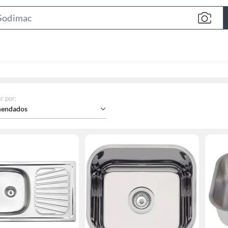
Search
Bar
r por
:
endados