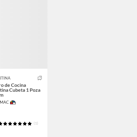
TINA
o de Cocina
ina Cubeta 1 Poza
cm
IMAC
(1)