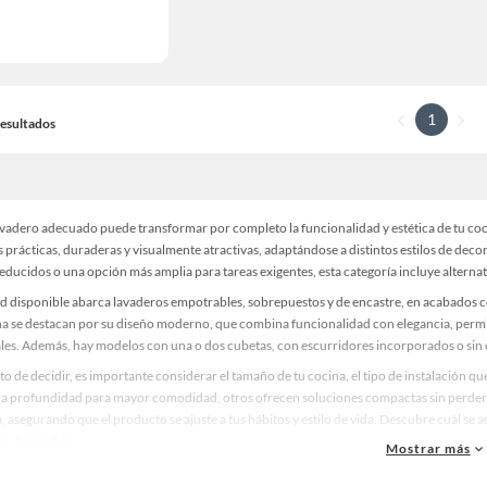
1
 Resultados
lavadero adecuado puede transformar por completo la funcionalidad y estética de tu co
s prácticas, duraderas y visualmente atractivas, adaptándose a distintos estilos de de
educidos o una opción más amplia para tareas exigentes, esta categoría incluye alterna
ad disponible abarca lavaderos empotrables, sobrepuestos y de encastre, en acabados c
a se destacan por su diseño moderno, que combina funcionalidad con elegancia, perm
les. Además, hay modelos con una o dos cubetas, con escurridores incorporados o sin ellos
 de decidir, es importante considerar el tamaño de tu cocina, el tipo de instalación que
 la profundidad para mayor comodidad, otros ofrecen soluciones compactas sin perder 
 asegurando que el producto se ajuste a tus hábitos y estilo de vida. Descubre cuál se 
es disponibles.
Mostrar más
aropa