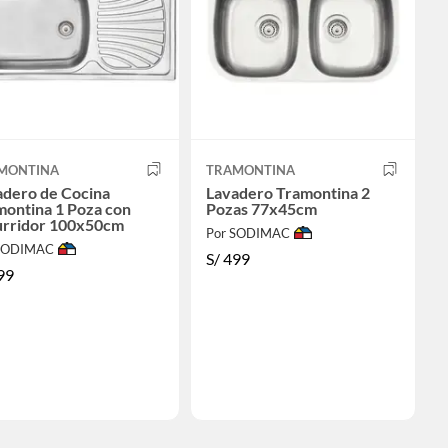
MONTINA
TRAMONTINA
adero de Cocina
Lavadero Tramontina 2
montina 1 Poza con
Pozas 77x45cm
urridor 100x50cm
Por SODIMAC
 SODIMAC
S/
499
99