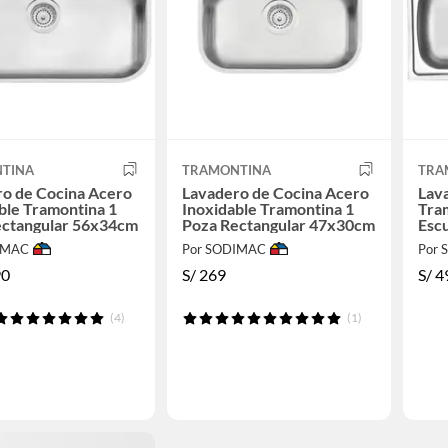
TINA
TRAMONTINA
TRA
o de Cocina Acero
Lavadero de Cocina Acero
Lav
ble Tramontina 1
Inoxidable Tramontina 1
Tra
ectangular 56x34cm
Poza Rectangular 47x30cm
Esc
IMAC
Por SODIMAC
Por
90
S/
269
S/
4
(4)
(1)