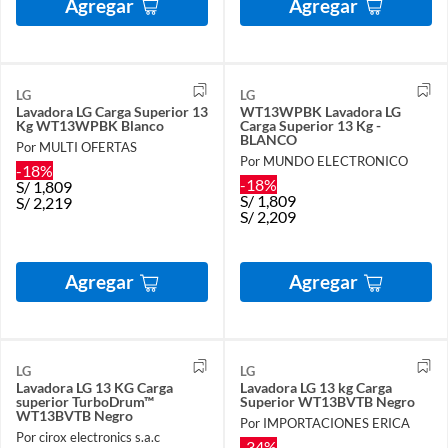
Agregar
Agregar
LG
LG
Lavadora LG Carga Superior 13
WT13WPBK Lavadora LG
Kg WT13WPBK Blanco
Carga Superior 13 Kg -
BLANCO
Por MULTI OFERTAS
Por MUNDO ELECTRONICO
-18%
-18%
S/
1,809
S/
1,809
S/
2,219
S/
2,209
Agregar
Agregar
LG
LG
Lavadora LG 13 KG Carga
Lavadora LG 13 kg Carga
superior TurboDrum™
Superior WT13BVTB Negro
WT13BVTB Negro
Por IMPORTACIONES ERICA
Por cirox electronics s.a.c
-34%