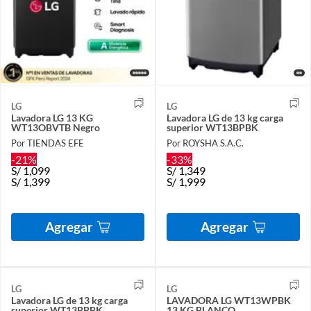
LG
LG
Lavadora LG 13 KG
Lavadora LG de 13 kg carga
WT13OBVTB Negro
superior WT13BPBK
Por TIENDAS EFE
Por ROYSHA S.A.C.
-21%
-33%
S/
1,099
S/
1,349
S/
1,399
S/
1,999
Agregar
Agregar
LG
LG
Lavadora LG de 13 kg carga
LAVADORA LG WT13WPBK
superior WT13BPBK
13 KG BLANCO