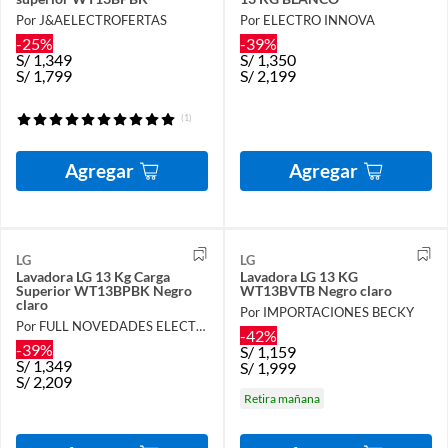
Por J&AELECTROFERTAS
Por ELECTRO INNOVA
-25%
-39%
S/
1,349
S/
1,350
S/
1,799
S/
2,199
(1)
Agregar
Agregar
LG
LG
Lavadora LG 13 Kg Carga
Lavadora LG 13 KG
Superior WT13BPBK Negro
WT13BVTB Negro claro
claro
Por IMPORTACIONES BECKY
Por FULL NOVEDADES ELECTROHOGAR E.I.R.L.
-42%
-39%
S/
1,159
S/
1,349
S/
1,999
S/
2,209
Retira mañana