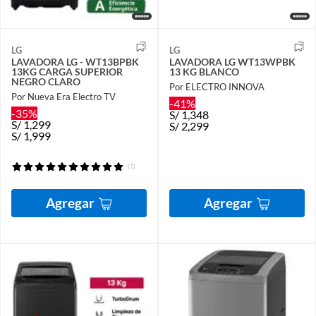
LG
LG
LAVADORA LG - WT13BPBK
LAVADORA LG WT13WPBK
13KG CARGA SUPERIOR
13 KG BLANCO
NEGRO CLARO
Por ELECTRO INNOVA
Por Nueva Era Electro TV
-41%
-35%
S/
1,348
S/
1,299
S/
2,299
S/
1,999
(1)
Agregar
Agregar