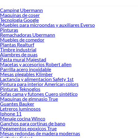
Camping Ubermann
Maquinas de coser
Tecnologia Google
Muebles para microondas y auxiliares Everso
Pinturas
Remachadoras Ubermann
Muebles de comedor
Plantas Realturf
Timbre industrial
Alambres de puas
Pasta mural Majestad
Macetas y accesorios Robert allen
Parrilla acero inoxidable
Mesas plegables Klimber
Lactancia y alimentacion Safety 1st
Pintura para interior American colors
Pinturas Teknoglos
Sofas cama y futones Cuero sintético
Maquinas de gimnasio True
Guantes Bauker
Letreros luminosos
Iphone 11
Menaje cocina Winco
Ganchos para cortinas de bano
Pegamentos epoxicos True
Mesas redondas de madera modernas