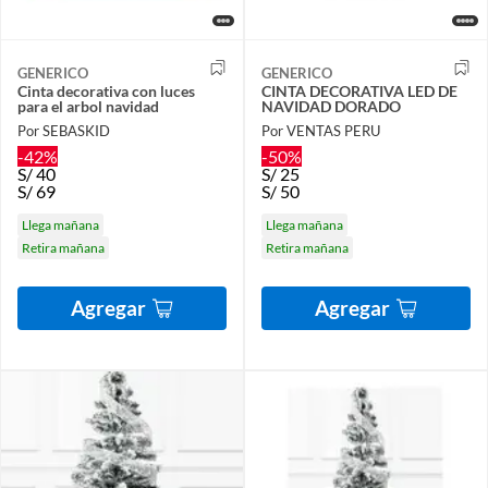
GENERICO
GENERICO
Cinta decorativa con luces
CINTA DECORATIVA LED DE
para el arbol navidad
NAVIDAD DORADO
Por SEBASKID
Por VENTAS PERU
-42%
-50%
S/
40
S/
25
S/
69
S/
50
Llega mañana
Llega mañana
Retira mañana
Retira mañana
Agregar
Agregar