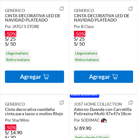
GENERICO
GENERICO
CINTA DECORATIVA LED DE
CINTA DECORATIVA LED DE
NAVIDAD PLATEADO
NAVIDAD PLATEADO
Por JATGI´S STORE
Por B Class
-50%
-50%
S/
25
S/
25
S/
50
S/
50
Llega mañana
Llega mañana
Retira mañana
Retira mañana
Agregar
Agregar
DÍAS SODIMAC
GENERICO
JUST HOME COLLECTION
Cinta decorativa navideña
Adorno Duende con Carretilla
cinta para lazos o moños Rlojo
Poliresina Multi 47x47x18cm
Por SharWinn
Por SODIMAC
-50%
S/
89.90
S/
14.90
S/
30
Retira desde 120 min