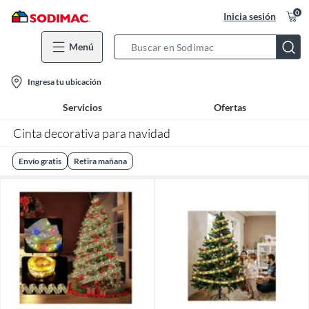
0
Inicia sesión
Menú
Search
Bar
location-
Ingresa tu ubicación
icon
Servicios
Ofertas
Cinta decorativa para navidad
Envío gratis
Retira mañana