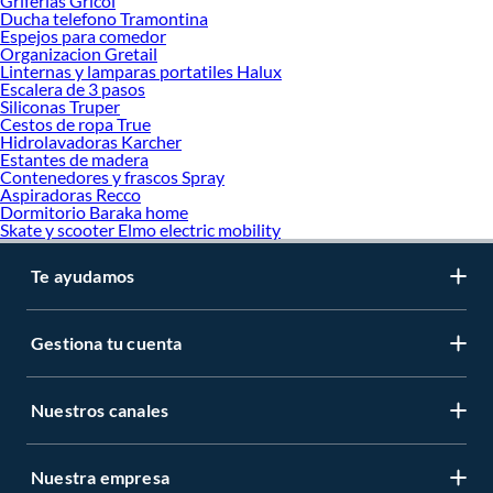
Griferias Gricol
Ducha telefono Tramontina
Espejos para comedor
Organizacion Gretail
Linternas y lamparas portatiles Halux
Escalera de 3 pasos
Siliconas Truper
Cestos de ropa True
Hidrolavadoras Karcher
Estantes de madera
Contenedores y frascos Spray
Aspiradoras Recco
Dormitorio Baraka home
Skate y scooter Elmo electric mobility
Te ayudamos
Gestiona tu cuenta
Nuestros canales
Nuestra empresa