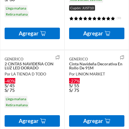
Cupón: JUST10
Llega mañana
Retira mañana
(50)
Agregar
Agregar
GENERICO
GENERICO
2 CINTAS NAVIDEÑA CON
Cinta Navideña Decorativa En
LUZ LED DORADO
Rollo De 91M
Por LA TIENDA D TODO
Por LINION MARKET
-40%
-27%
S/
45
S/
55
S/
75
S/
75
Llega mañana
Retira mañana
Agregar
Agregar