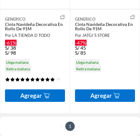
GENERICO
GENERICO
Cinta Navideña Decorativa En
Cinta Navideña Decorativa En
Rollo De 91M
Rollo De 91M
Por LA TIENDA D TODO
Por JATGI´S STORE
-61%
-47%
S/
38
S/
45
S/
98
S/
85
Llega mañana
Llega mañana
Retira mañana
Retira mañana
(1)
Agregar
Agregar
1