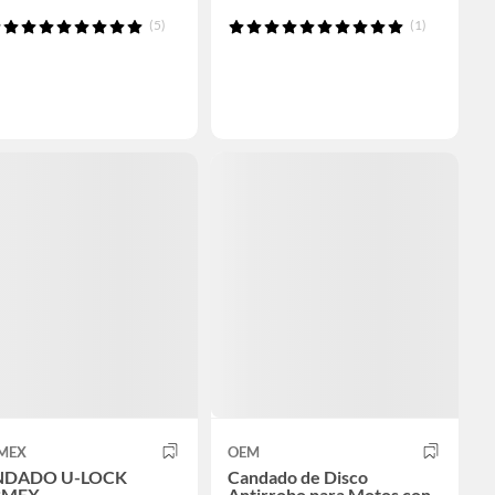
(5)
(1)
MEX
OEM
NDADO U-LOCK
Candado de Disco
RMEX
Antirrobo para Motos con