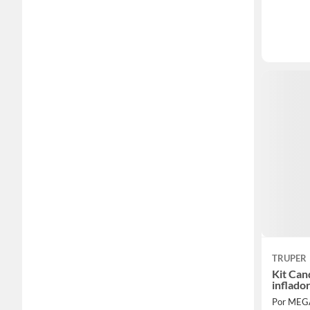
TRUPER
Kit Can
inflador
Por ME