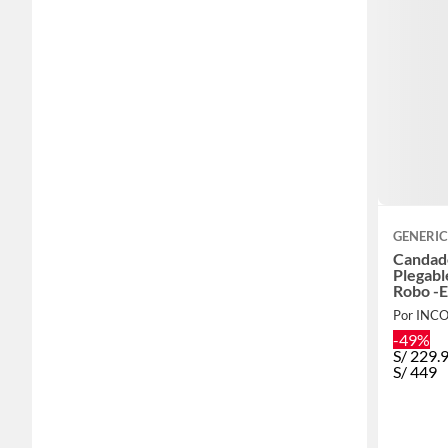
GENERI
Candad
Plegabl
Robo 
Por INC
-49%
S/
229.
S/
449