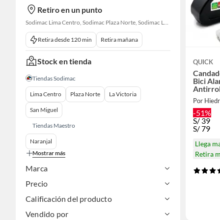
Retiro en un punto
Sodimac Lima Centro, Sodimac Plaza Norte, Sodimac La Victoria, Sodimac San Miguel, Sodimac S. J. Lurigancho, Sodimac Primavera, Sodimac Av. La Molina, Sodimac Naranjal
Retira desde 120 min
Retira mañana
Stock en tienda
QUICK
Candad
Tiendas Sodimac
Bici Al
Antirr
Lima Centro
Plaza Norte
La Victoria
Por Hied
San Miguel
-51%
S/
39
Tiendas Maestro
S/
79
Naranjal
Llega m
Mostrar más
Retira 
Marca
Precio
Calificación del producto
Vendido por