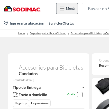
Menú
location-
Ingresa tu ubicación
Servicios
Ofertas
icon
Home
Deportes y aire libre - Ciclismo
Accesorios para Bicicletas
Ca
Ordena
Recom
Accesorios para Bicicletas
Candados
Resultados
(
148
)
Tipo de Entrega
Envío a domicilio
Gratis
Llega hoy
Llega mañana