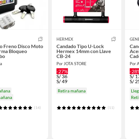
HERMEX
GEN
o Freno Disco Moto
Candado Tipo U-Lock
Can
arma Bloqueo
Hermex 14mm con Llave
Acer
obo
CB-24
Cad
ra
Por JOTA STORE
Por 
-27%
-28
S/
36
S/
1
S/
49
S/
2
añana
Retira mañana
Lle
mañana
Ret
(14)
(11)