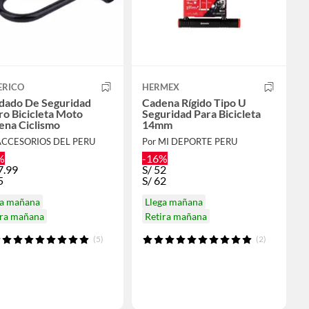
ERICO
HERMEX
dado De Seguridad
Cadena Rígido Tipo U
o Bicicleta Moto
Seguridad Para Bicicleta
ena Ciclismo
14mm
ACCESORIOS DEL PERU
Por MI DEPORTE PERU
%
-16%
7.99
S/
52
5
S/
62
ga mañana
Llega mañana
ira mañana
Retira mañana
(5)
(2)