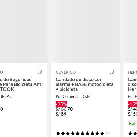
CO
GENERICO
HER
o de Seguridad
Candado de disco con
Can
e Para Bicicleta Anti
alarma + BASE motocicleta
dis
-ETOOK
y bicicleta
Her
OJESAC
Por Comercial D&K
Por 
-25%
-19
90
S/
66.70
S/
4
S/
89
S/
5
Ret
(1)