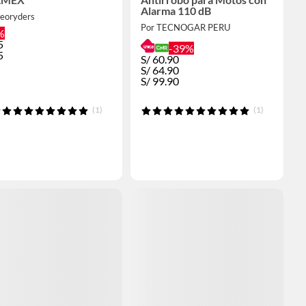
Alarma 110 dB
neoryders
Por TECNOGAR PERU
%
5
-39%
5
S/
60.90
S/
64.90
S/
99.90
(1)
(1)