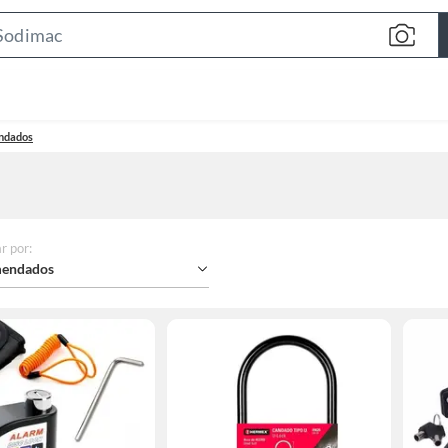
Search
Bar
ndados
r por
:
endados