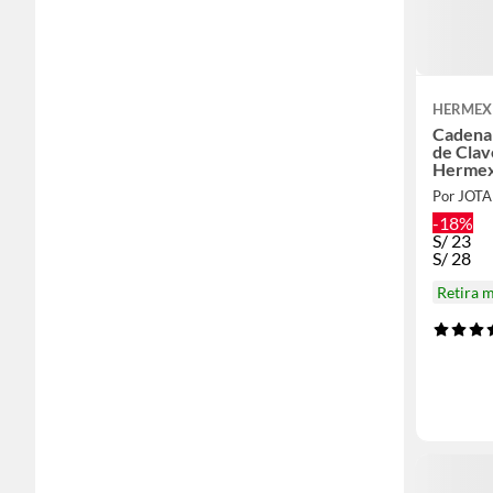
HERMEX
Cadena 
de Cla
Hermex
Por JOT
-18%
S/
23
S/
28
Retira 