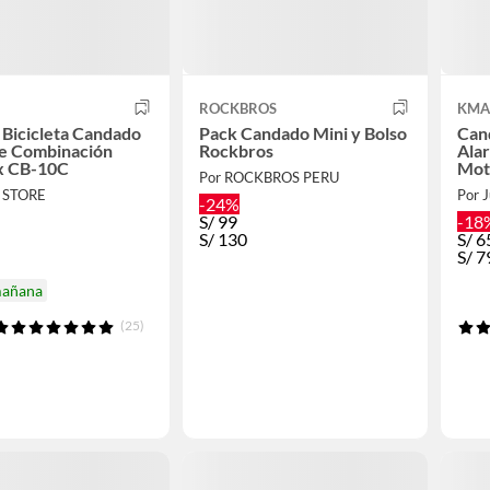
ROCKBROS
KMA
Bicicleta Candado
Pack Candado Mini y Bolso
Can
ve Combinación
Rockbros
Ala
 CB-10C
Moto
Por ROCKBROS PERU
A STORE
Por 
-24%
S/
99
-18
S/
130
S/
6
S/
7
mañana
(25)