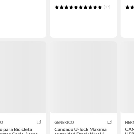
(17)
CO
GENERICO
HER
 para Bicicleta
Candado U-lock Maxima
CA
aster Cable Acero
seguridad Etook Nivel 6
HE