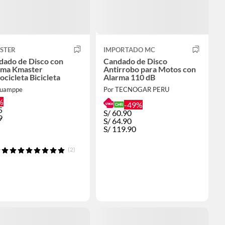
STER
IMPORTADO MC
dado de Disco con
Candado de Disco
rma Kmaster
Antirrobo para Motos con
cicleta Bicicleta
Alarma 110 dB
Juamppe
Por TECNOGAR PERU
%
-49%
5
S/
60.90
9
S/
64.90
S/
119.90
(2)