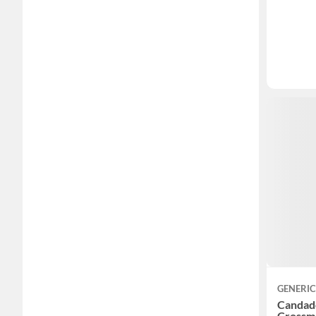
GENERI
Candado
Crossm