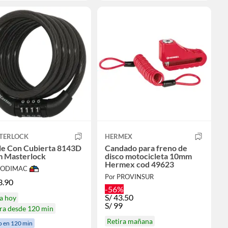
TERLOCK
HERMEX
le Con Cubierta 8143D
Candado para freno de
m Masterlock
disco motocicleta 10mm
Hermex cod 49623
 SODIMAC
Por PROVINSUR
3.90
-56%
S/
43.50
a hoy
S/
99
ra desde 120 min
Retira mañana
o en 120 min