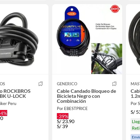
OS
GENERICO
MAS
do ROCKBROS
Cable Candado Bloqueo de
Cab
-BK U-LOCK
Bicicleta Negro con
1.2
Combinación
iker Peru
Por
Por EBESTPRICE
S/
5
24%
-39%
90
S/
23.90
Lleg
S/
39
Reti
Enví