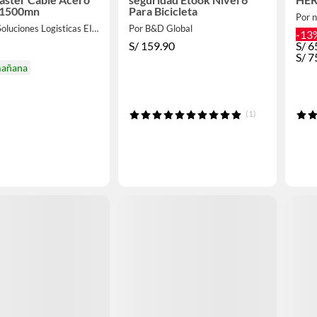
1500mn
Para Bicicleta
Por 
Por NyL Soluciones Logisticas EIRL
Por B&D Global
-13
S/
159.90
S/
6
S/
7
mañana
(1)