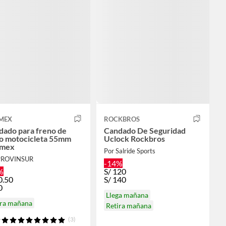
MEX
ROCKBROS
dado para freno de
Candado De Seguridad
co motocicleta 55mm
Uclock Rockbros
mex
Por Salride Sports
PROVINSUR
-14%
%
S/
120
0.50
S/
140
0
Llega mañana
ira mañana
Retira mañana
(3)