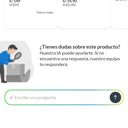
S/
149
S/
14.90
199
21.90
S/
S/
Patrocinado
¿Tienes dudas sobre este producto?
Nuestra IA puede ayudarte. Si no
encuentra una respuesta, nuestro equipo
te responderá.
Escribe una pregunta