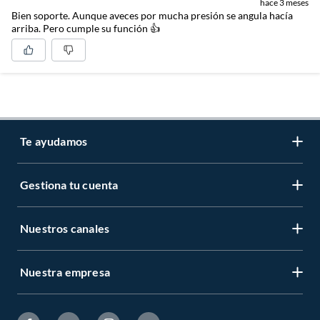
hace 3 meses
Bien soporte. Aunque aveces por mucha presión se angula hacía
arriba. Pero cumple su función 👍
Te ayudamos
Gestiona tu cuenta
LIbro de reclamaciones
Centro de ayuda
Nuestros canales
Mi cuenta
Servicio al cliente
Regístrate ahora
Nuestra empresa
Tiendas Sodimac y Maestro
Legales
Recuperar mi clave
APP Sodimac
Tipos de entrega
Nuestra historia