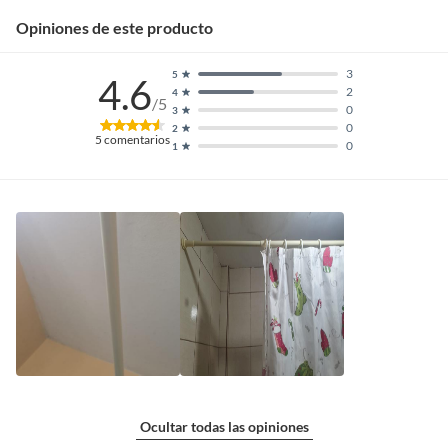
Opiniones de este producto
3
5
4.6
2
4
/5
0
3
0
2
5
comentarios
0
1
Ocultar todas las opiniones