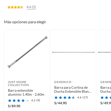
4.6 (5)
Más opciones para elegir
JUST HOME
GENERICO
GENE
COLLECTION
Barra para Cortina de
Barra 
Barra extensible
Ducha Extensible Blanca
Ducha 
aluminio 1.40m - 2.60m
0.90 - 1.60m
1.40 -
4.6
(17)
4.2
(9)
S/
44.90
S/
49.
S/
89.90