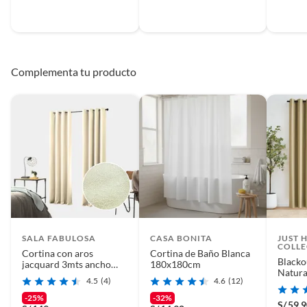
Complementa tu producto
SALA FABULOSA
CASA BONITA
JUST 
COLLE
Cortina con aros
Cortina de Baño Blanca
Blacko
jacquard 3mts ancho
180x180cm
Natura
compartido x 2.30 alto
4.5
(4)
4.6
(12)
CREMA
-25%
-32%
S/
59.