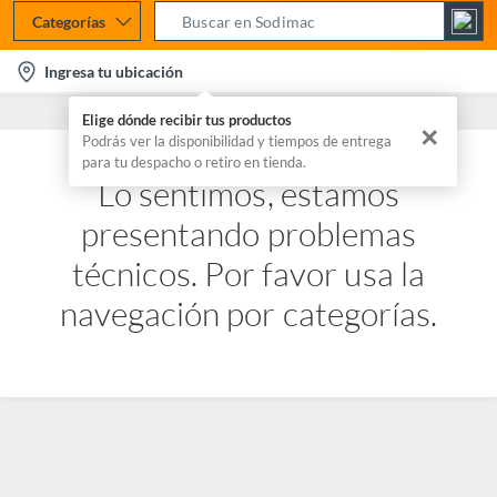
Categorías
S
e
l
Ingresa tu ubicación
a
o
r
Elige dónde recibir tus productos
c
✕
c
Podrás ver la disponibilidad y tiempos de entrega
a
para tu despacho o retiro en tienda.
h
t
Lo sentimos, estamos
B
i
a
presentando problemas
o
r
n
técnicos. Por favor usa la
-
navegación por categorías.
i
c
o
n