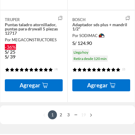
TRUPER
BOSCH
Puntas taladro atornillador,
Adaptador sds plus + mandril
puntas para drywall 5 piezas
1/2"
12717
Por SODIMAC
Por MEGACONSTRUCTORES
S/
124.90
-36%
S/
25
Llega hoy
S/
39
Retira desde 120 min
(4)
(2)
Agregar
Agregar
...
1
2
3
19