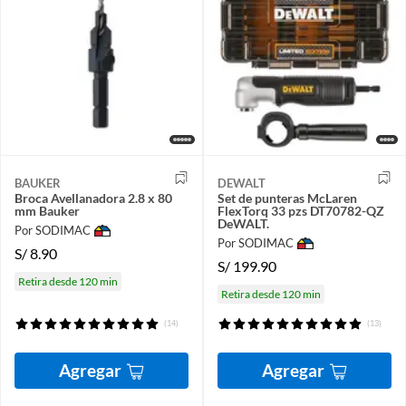
BAUKER
DEWALT
Broca Avellanadora 2.8 x 80
Set de punteras McLaren
mm Bauker
FlexTorq 33 pzs DT70782-QZ
DeWALT.
Por SODIMAC
Por SODIMAC
S/
8.90
S/
199.90
Retira desde 120 min
Retira desde 120 min
(14)
(13)
Agregar
Agregar