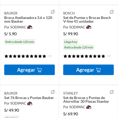
BAUKER
BOSCH
Broca Avellanadora 3.6 x 120
Set de Puntas y Brocas Bosch
mm Bauker
V-line 41 unidades
Por SODIMAC
Por SODIMAC
S/
5.90
S/
99.90
Retira desde 120 min
Llega hoy
Retira desde 120 min
(11)
(25)
Agregar
Agregar
BAUKER
STANLEY
Set 76 Brocas y Puntas Bauker
Set de Brocas y Puntas de
Atornillar 30 Piezas Stanley
Por SODIMAC
Por SODIMAC
S/
49.90
S/
69.90