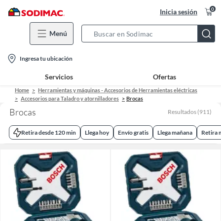
0
Inicia sesión
Menú
Search
Bar
location-
Ingresa tu ubicación
icon
Servicios
Ofertas
Home
Herramientas y máquinas - Accesorios de Herramientas eléctricas
Accesorios para Taladro y atornilladores
Brocas
Brocas
Resultados
(
911
)
Retira desde 120 min
Llega hoy
Envío gratis
Llega mañana
Retira