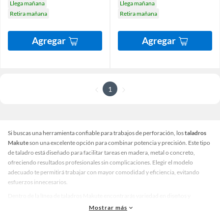
Llega mañana
Llega mañana
Retira mañana
Retira mañana
Agregar
Agregar
1
Si buscas una herramienta confiable para trabajos de perforación, los
taladros
Makute
son una excelente opción para combinar potencia y precisión. Este tipo
de taladro está diseñado para facilitar tareas en madera, metal o concreto,
ofreciendo resultados profesionales sin complicaciones. Elegir el modelo
adecuado te permitirá trabajar con mayor comodidad y eficiencia, evitando
esfuerzos innecesarios.
Dentro de la línea de taladros Makute encontrarás variedad en diseños y
funcionalidades que se adaptan a diferentes necesidades. Hay modelos
Mostrar más
compactos para trabajos ligeros y opciones más robustas para proyectos