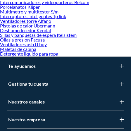
Intercomunicadores y videoporteros Belcom
Caja de herramientas
Porcelanatos Klipen
Serrucho
Multimetro y multitester S/m
Interruptores inteligentes Tp link
Cizalla
Ventiladores torre Alfano
Pistola de impacto
Pistolas de calor Ubermann
Pistola de calor
Deshumedecedor Kendal
Cincel
Sillas y banquetas de espera Itelsistem
Hoja de sierra
Ollas a presion Facusa
Pala
Ventiladores usb U buy
Esmeril de banco
Maletas de cabina
Herramientas manuales
Detergente liquido para ropa
Taladro de banco
Set de herramientas
Te ayudamos
Sierra caladora
Herramientas electricas
Herramientas de construccion
Gestiona tu cuenta
Esmeril angular
Ingletadora
Porta herramientas
Carro de herramientas
Nuestros canales
Sierra de banco
Organizador de herramientas
Juego de brocas
Nuestra empresa
Sierra sable
Llaves allen y hexagonales