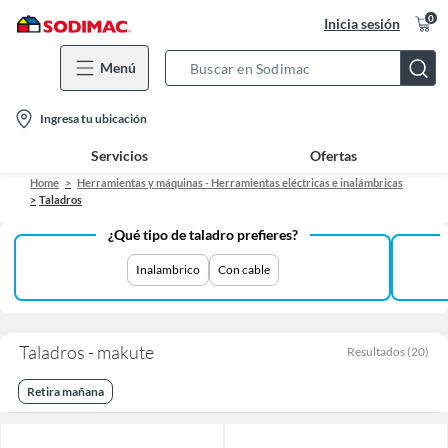
0
Inicia sesión
Menú
Search
Bar
location-
Ingresa tu ubicación
icon
Servicios
Ofertas
Home
Herramientas y máquinas - Herramientas eléctricas e inalámbricas
Taladros
¿Qué tipo de taladro prefieres?
Inalambrico
Con cable
Taladros - makute
Resultados
(
20
)
Retira mañana