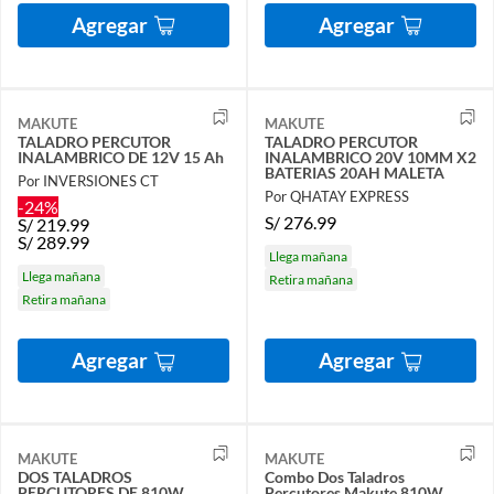
Agregar
Agregar
MAKUTE
MAKUTE
TALADRO PERCUTOR
TALADRO PERCUTOR
INALAMBRICO DE 12V 15 Ah
INALAMBRICO 20V 10MM X2
BATERIAS 20AH MALETA
Por INVERSIONES CT
Por QHATAY EXPRESS
-24%
S/
276.99
S/
219.99
S/
289.99
Llega mañana
Llega mañana
Retira mañana
Retira mañana
Agregar
Agregar
MAKUTE
MAKUTE
DOS TALADROS
Combo Dos Taladros
PERCUTORES DE 810W
Percutores Makute 810W