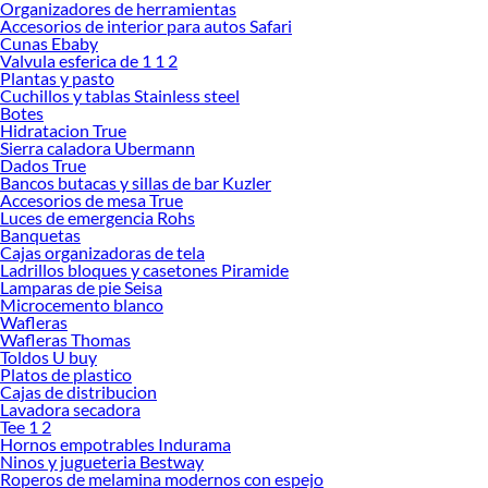
Organizadores de herramientas
exigentes. Además, puedes elegir entre acabados ergonómicos y colores
Accesorios de interior para autos Safari
modernos que aportan estilo y practicidad. Esta diversidad asegura que cada
Cunas Ebaby
usuario encuentre la herramienta perfecta para su tipo de trabajo.
Valvula esferica de 1 1 2
Plantas y pasto
Al momento de decidir, considera aspectos como la facilidad de uso, la
Cuchillos y tablas Stainless steel
durabilidad y la potencia que necesitas para tus proyectos. Los taladros Makute
Botes
Hidratacion True
destacan por su relación calidad-precio y por ofrecer soluciones confiables para
Sierra caladora Ubermann
profesionales y aficionados. Descubre cuál se adapta mejor a ti y explora
Dados True
nuestras colecciones disponibles para conocer más sobre sus beneficios.
Bancos butacas y sillas de bar Kuzler
Accesorios de mesa True
Enlaces relacionados:
Luces de emergencia Rohs
Banquetas
Compresora de aire
Cajas organizadoras de tela
Amoladora
Ladrillos bloques y casetones Piramide
Generador electrico
Lamparas de pie Seisa
Maquina de soldar
Microcemento blanco
Rotomartillo
Wafleras
Wincha
Wafleras Thomas
Hidrolavadora
Toldos U buy
Taladro inalambrico
Platos de plastico
Cajas de distribucion
Martillo
Lavadora secadora
Herramientas
Tee 1 2
Nivelador laser
Hornos empotrables Indurama
Taladro
Ninos y jugueteria Bestway
Sierra circular
Roperos de melamina modernos con espejo
Alicate