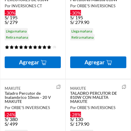
Por INVERSIONES CT
Por ORBE'S INVERSIONES
-30%
-30%
S/
195
S/
195
S/
279
S/
279.90
Llega mañana
Llega mañana
Retira mañana
Retira mañana
(1)
Agregar
Agregar
MAKUTE
MAKUTE
Taladro Percutor de
TALADRO PERCUTOR DE
Inalambrico 10mm - 20 V
810W CON MALETA
MAKUTE
MAKUTE
Por ORBE'S INVERSIONES
Por ORBE'S INVERSIONES
-24%
-28%
S/
380
S/
130
S/
499
S/
179.90