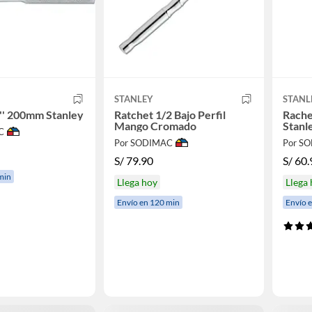
STANLEY
STANL
'' 200mm Stanley
Ratchet 1/2 Bajo Perfil
Rache
Mango Cromado
Stanl
C
Por SODIMAC
Por S
S/
79.90
S/
60.
min
Llega hoy
Llega
Envío en 120 min
Envío 