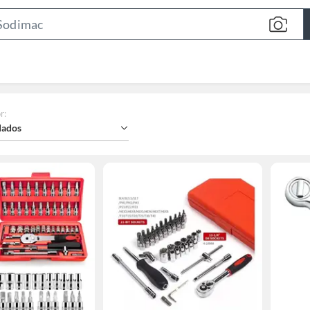
Search
Bar
r
:
ados