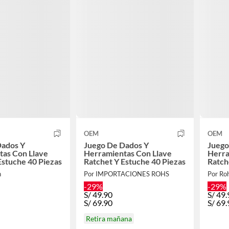
OEM
OEM
Dados Y
Juego De Dados Y
Juego
tas Con Llave
Herramientas Con Llave
Herra
Estuche 40 Piezas
Ratchet Y Estuche 40 Piezas
Ratch
n
Por IMPORTACIONES ROHS
Por Ro
-29%
-29%
S/
49.90
S/
49.
S/
69.90
S/
69.
Retira mañana