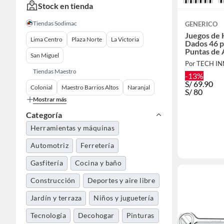
Stock en tienda
Tiendas Sodimac
GENERICO
Juegos de
Lima Centro
Plaza Norte
La Victoria
Dados 46 p
Puntas de 
San Miguel
Por TECH I
Tiendas Maestro
-13%
S/
69.90
Colonial
Maestro Barrios Altos
Naranjal
S/
80
Mostrar más
Categoría
Herramientas y máquinas
Automotriz
Ferretería
Gasfitería
Cocina y baño
Construcción
Deportes y aire libre
Jardín y terraza
Niños y juguetería
Tecnología
Decohogar
Pinturas