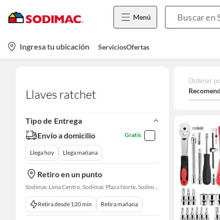
Menú
location-
Ingresa tu ubicación
Servicios
Ofertas
icon
Ordenar po
Recomend
Llaves ratchet
Tipo de Entrega
Envío a domicilio
Gratis
Llega hoy
Llega mañana
Retiro en un punto
Sodimac Lima Centro, Sodimac Plaza Norte, Sodimac La Victoria, Sodimac San Miguel, Sodimac S. J. Lurigancho, Sodimac Chacarilla, Sodimac Av. La Molina, Sodimac Colonial, Maestro Barrios Altos, Sodimac Naranjal
Retira desde 120 min
Retira mañana