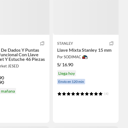
STANLEY
 De Dados Y Puntas
Llave Mixta Stanley 15 mm
funcional Con Llave
Por SODIMAC
et Y Estuche 46 Piezas
S/
16.90
rket JESED
Llega hoy
90
Envío en 120 min
90
a mañana
(4)