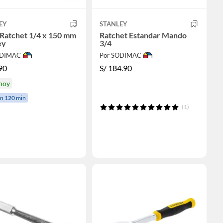
EY
STANLEY
 Ratchet 1/4 x 150 mm
Ratchet Estandar Mando
ey
3/4
ODIMAC
Por SODIMAC
90
S/
184.90
 hoy
en 120 min
(1)