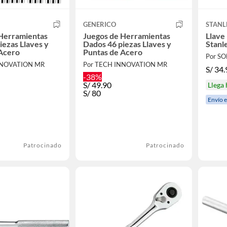
GENERICO
STANL
 Herramientas
Juegos de Herramientas
Llave
iezas Llaves y
Dados 46 piezas Llaves y
Stanl
Acero
Puntas de Acero
Por S
NNOVATION MR
Por TECH INNOVATION MR
S/
34.
-38%
S/
49.90
Llega
S/
80
Envío 
Patrocinado
Patrocinado