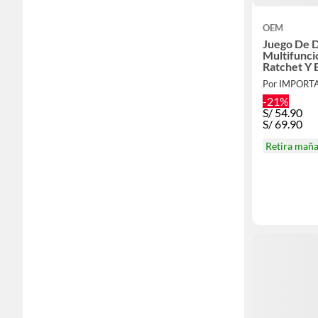
OEM
Juego De D
Multifunci
Ratchet Y 
Por IMPORT
-21%
S/
54.90
S/
69.90
Retira mañ