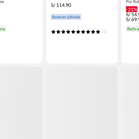
ine
Por Ro
S/
114.90
-21%
S/
54.
Envío en 120 min
S/
69.
ana
Retir
(1)