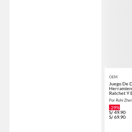
OEM
Juego De 
Herramien
Ratchet Y 
Por Rohi Zhe
-29%
S/
49.90
S/
69.90