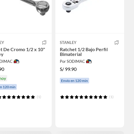
EY
STANLEY
t De Cromo 1/2 x 10"
Ratchet 1/2 Bajo Perfil
ey
Bimaterial
ODIMAC
Por SODIMAC
90
S/
99.90
 hoy
Envío en 120 min
en 120 min
(1)
(1)