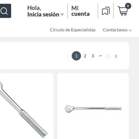
0
Hola
,
Mi
cuenta
Inicia sesión
Círculo de Especialistas
Contáctanos
...
1
2
3
21