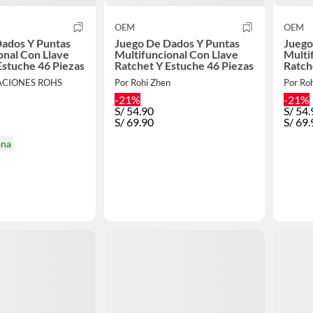
OEM
OEM
ados Y Puntas
Juego De Dados Y Puntas
Juego
onal Con Llave
Multifuncional Con Llave
Multi
Estuche 46 Piezas
Ratchet Y Estuche 46 Piezas
Ratch
ACIONES ROHS
Por Rohi Zhen
Por Ro
-21%
-21%
S/
54.90
S/
54.
S/
69.90
S/
69.
ana