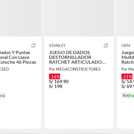
STANLEY
OEM
ados Y Puntas
JUEGO DE DADOS
Juego
onal Con Llave
DESTORNILLADOR
Multi
Estuche 46 Piezas
RATCHET ARTICULADO
Ratch
PUNTILLAS, 47 PZAS
JESED
Por MEGACONSTRUCTORES
Por Ma
-14%
-21%
S/
169.90
S/
54.
S/
198
S/
69.
ana
Retir