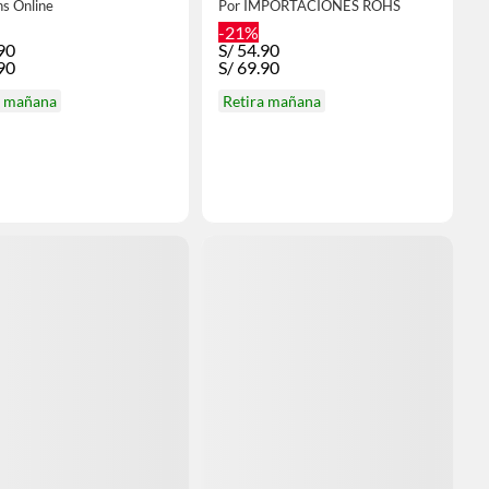
hs Online
Por IMPORTACIONES ROHS
-21%
90
S/
54.90
90
S/
69.90
a mañana
Retira mañana