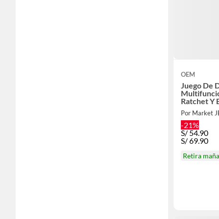
OEM
Juego De D
Multifunci
Ratchet Y 
Por Market 
-21%
S/
54.90
S/
69.90
Retira mañ