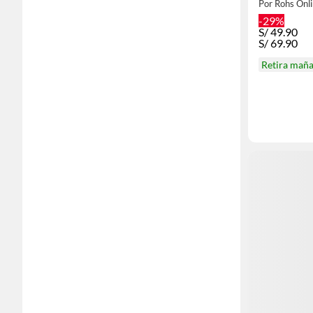
Por Rohs Onl
-29%
S/
49.90
S/
69.90
Retira mañ