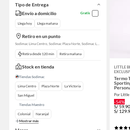
Tipo de Entrega
Envío a domicilio
Gratis
Llega hoy
Llega mañana
Retiro en un punto
Sodimac Lima Centro, Sodimac Plaza Norte, Sodimac La Victoria, Sodimac San Miguel, Sodimac S. J. Lurigancho, Sodimac Chacarilla, Sodimac Av. La Molina, Sodimac Colonial, Sodimac Naranjal
Retira desde 120 min
Retira mañana
Stock en tienda
LITTLE 
EXCLUSI
Tiendas Sodimac
Termo 
Sportin
Lima Centro
Plaza Norte
La Victoria
Person
Blanco
Por Little
San Miguel
-54%
Tiendas Maestro
S/
59.9
S/
129.
Colonial
Naranjal
Mostrar más
Marca