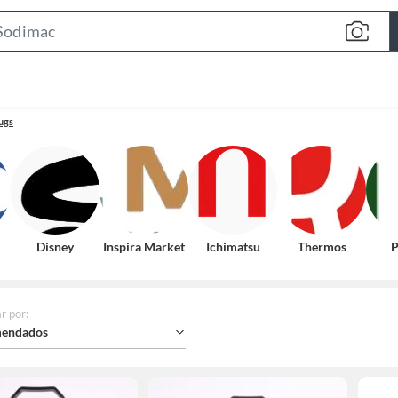
Search
Bar
ugs
Disney
Inspira Market
Ichimatsu
Thermos
P
r por
:
endados