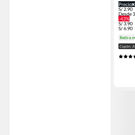
Precio
S/
2.90
Desde 3
-43%
S/
3.90
S/
6.90
Retira 
Cupón: J