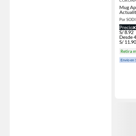
CORON
Mug Api
Actuali
Por SOD
Precio
S/
8.92
Desde 4
S/
11.9
Retira 
Envío en 