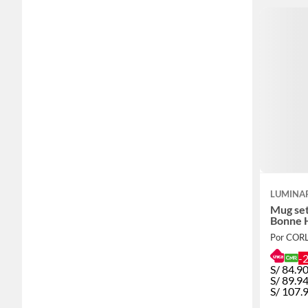
LUMINA
Mug set
Bonne 
Por COR
-
S/
84.9
S/
89.9
S/
107.