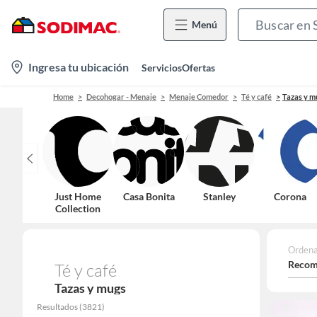
Menú
location-
Ingresa tu ubicación
Servicios
Ofertas
icon
Home
Decohogar - Menaje
Menaje Comedor
Té y café
Tazas y m
Just Home
Casa Bonita
Stanley
Corona
Collection
Ordena
Recom
Té y café
Tazas y mugs
Resultados
(
3821
)