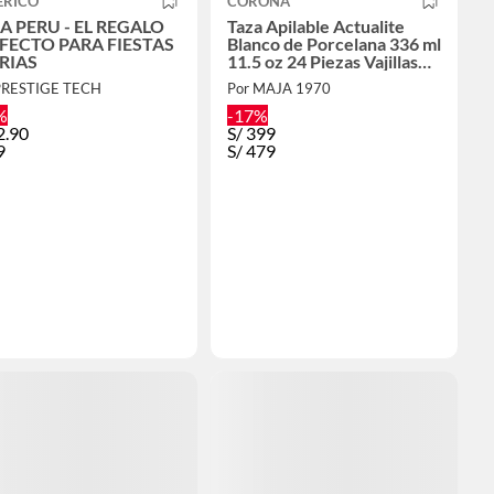
ERICO
CORONA
A PERU - EL REGALO
Taza Apilable Actualite
FECTO PARA FIESTAS
Blanco de Porcelana 336 ml
RIAS
11.5 oz 24 Piezas Vajillas
Corona
PRESTIGE TECH
Por MAJA 1970
%
-17%
2.90
S/
399
9
S/
479