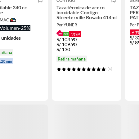
A
CONTIGO
GEN
lable 340 cc
Taza térmica de acero
TAZ
te
inoxidable Contigo
PER
Streeterville Rosado 414ml
PAT
IMAC
Por YUNER
Por 
Volumen
-25%
-63
-20%
S/
3
 unidades
S/
103.90
S/
8
0
S/
109.90
S/
130
mañana
Retira mañana
120 min
(6)