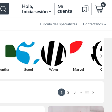
0
Hola
,
Mi
cuenta
Inicia sesión
Círculo de Especialistas
Contáctanos
entha
Scool
Wayu
Marvel
Keep
...
1
2
3
80