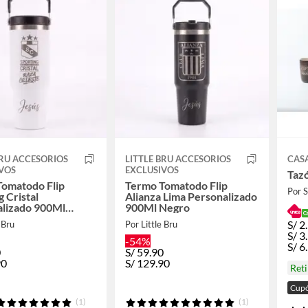
BRU ACCESORIOS
LITTLE BRU ACCESORIOS
CAS
VOS
EXCLUSIVOS
Tazó
Tomatodo Flip
Termo Tomatodo Flip
Por
g Cristal
Alianza Lima Personalizado
alizado 900Ml
900Ml Negro
S/
2
 Bru
Por Little Bru
S/
3
-54%
S/
6
0
S/
59.90
90
S/
129.90
Ret
Cupó
(1)
(1)