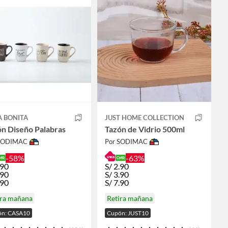
A BONITA
JUST HOME COLLECTION
n Diseño Palabras
Tazón de Vidrio 500ml
 SODIMAC
Por SODIMAC
-58%
-63%
.90
S/
2.90
.90
S/
3.90
.90
S/
7.90
ira mañana
Retira mañana
n: CASA10
Cupón: JUST10