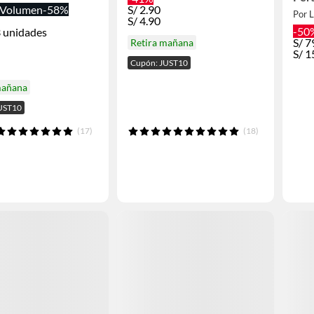
Fucs
Volumen
-58%
S/
2.90
Por L
S/
4.90
-50
 unidades
S/
7
Retira mañana
S/
1
Cupón: JUST10
mañana
UST10
(17)
(18)