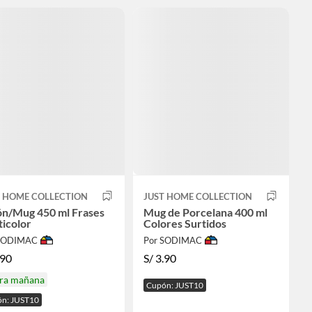
T HOME COLLECTION
JUST HOME COLLECTION
ón/Mug 450 ml Frases
Mug de Porcelana 400 ml
icolor
Colores Surtidos
 SODIMAC
Por SODIMAC
.90
S/
3.90
ira mañana
Cupón: JUST10
n: JUST10