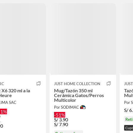
RC
JUST HOME COLLECTION
JUS
 X6 320 ml a la
Mug/Tazón 350 ml
Taz
Heure
Cerámica Gatos/Perros
Mult
Multicolor
LIMA SAC
Por
Por SODIMAC
S/
6
21%
-51%
0
S/
3.90
Ret
4
S/
7.90
90
Cupó