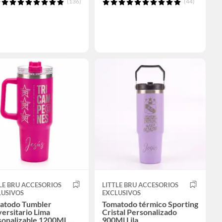
(136)
(44)
LE BRU ACCESORIOS
LITTLE BRU ACCESORIOS
LUSIVOS
EXCLUSIVOS
atodo Tumbler
Tomatodo térmico Sporting
ersitario Lima
Cristal Personalizado
sonalizable 1200ML
900Ml Lila