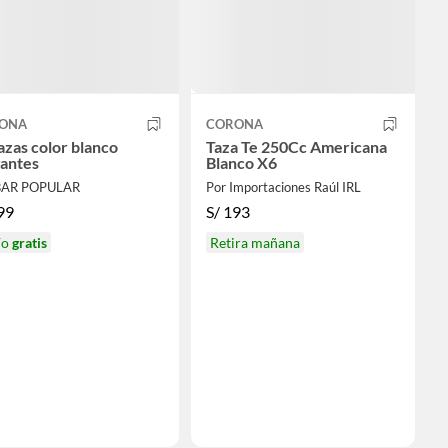
ONA
CORONA
azas color blanco
Taza Te 250Cc Americana
gantes
Blanco X6
BAR POPULAR
Por Importaciones Raúl IRL
99
S/
193
ío
gratis
Retira mañana