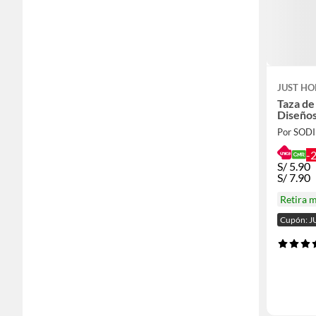
JUST HO
Taza de
Diseños
Por SOD
-
S/
5.90
S/
7.90
Retira 
Cupón: J