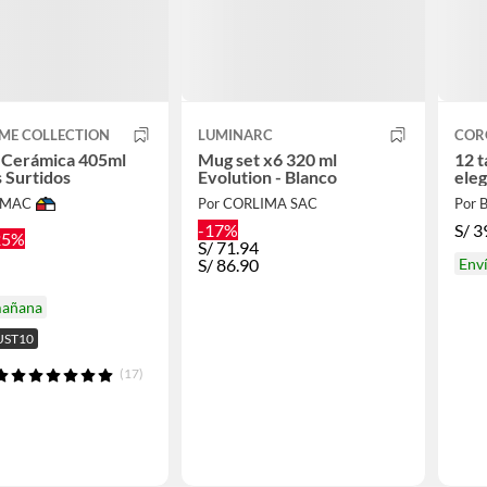
ME COLLECTION
LUMINARC
COR
 Cerámica 405ml
Mug set x6 320 ml
12 t
 Surtidos
Evolution - Blanco
ele
IMAC
Por CORLIMA SAC
Por 
-17%
S/
3
25%
S/
71.94
S/
86.90
Env
mañana
UST10
(17)