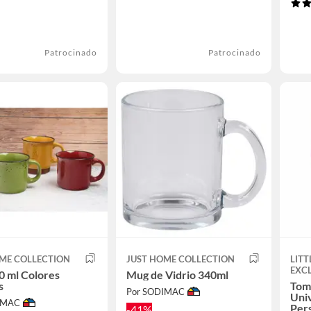
Patrocinado
Patrocinado
ME COLLECTION
JUST HOME COLLECTION
LITT
EXC
0 ml Colores
Mug de Vidrio 340ml
s
Tom
Por SODIMAC
Univ
IMAC
Per
-41%