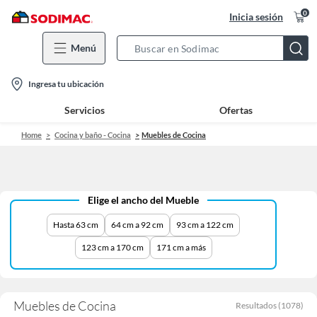
0
Inicia sesión
Menú
Search
Bar
location-
Ingresa tu ubicación
icon
Servicios
Ofertas
Home
Cocina y baño - Cocina
Muebles de Cocina
Elige el ancho del Mueble
Hasta 63 cm
64 cm a 92 cm
93 cm a 122 cm
123 cm a 170 cm
171 cm a más
Muebles de Cocina
Resultados
(
1078
)