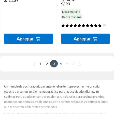
S/
1,159
S/
90
Llega mañana
Retira mañana
(1)
Agregar
Agregar
...
1
2
3
4
23
Un mueble de cocina ayuda a mantener el orden, aprovechar mejor cada
espacio y crear un ambiente más práctico para las actividades diarias. En
Sodimac Perú puedes encontrar opciones funcionales para cocinas grandes,
pequeñas, modernas o tradicionales, con distintos acabados y configuraciones
que se adaptan a diferentes necesidades.
Elegir muebles adecuados permite organizar utensilios, almacenar alimentos y