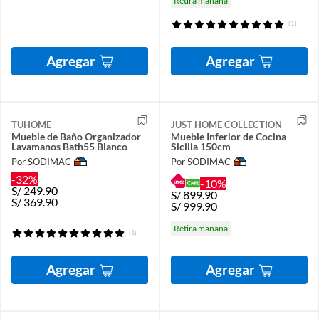
Retira mañana
(1)
Agregar
Agregar
TUHOME
JUST HOME COLLECTION
Mueble de Baño Organizador
Mueble Inferior de Cocina
Lavamanos Bath55 Blanco
Sicilia 150cm
Por SODIMAC
Por SODIMAC
-32%
-10%
S/
249.90
S/
899.90
S/
369.90
S/
999.90
Retira mañana
(1)
Agregar
Agregar