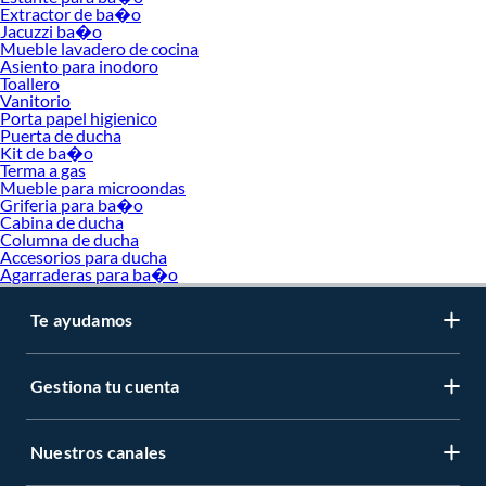
Las cocinas en forma de L ayudan a aprovechar esquinas y ofrecen una mejor
Extractor de ba�o
distribución del espacio. Además, existen alternativas tipo isla y configuraciones
Jacuzzi ba�o
modulares que permiten personalizar la organización. Los
muebles modulares
Mueble lavadero de cocina
Asiento para inodoro
de cocina
son muy buscados porque facilitan futuras ampliaciones y cambios
Toallero
según las necesidades del hogar.
Vanitorio
Porta papel higienico
Materiales y acabados más usados en muebles de cocina
Puerta de ducha
Kit de ba�o
Los materiales cumplen un papel fundamental en la durabilidad de un mueble de
Terma a gas
cocina. El MDF es uno de los más utilizados debido a su superficie uniforme y
Mueble para microondas
facilidad para lograr acabados modernos. También existen opciones en
Griferia para ba�o
melamina y tableros laminados que ofrecen buena resistencia al uso cotidiano.
Cabina de ducha
Columna de ducha
En cocinas con alta exposición a humedad o calor, es importante elegir
Accesorios para ducha
estructuras resistentes y fáciles de mantener. Muchos
muebles de
Agarraderas para ba�o
almacenamiento para cocina
incluyen recubrimientos protectores que ayudan a
prolongar la vida útil del producto y facilitan la limpieza después de cocinar.
Te ayudamos
Ventajas de tener muebles organizadores en la cocina
Incorporar un mueble de cocina bien distribuido ayuda a mantener los
Gestiona tu cuenta
utensilios ordenados y accesibles. Los compartimentos internos, cajones y
repisas permiten separar alimentos, ollas y accesorios, evitando acumulación
innecesaria y mejorando la funcionalidad del ambiente.
Nuestros canales
Además del orden, los
organizadores de cocina
contribuyen a optimizar tiempos