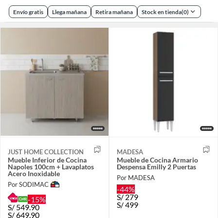
Envío gratis
Llega mañana
Retira mañana
Stock en tienda
(
0
)
JUST HOME COLLECTION
MADESA
Mueble Inferior de Cocina
Mueble de Cocina Armario
Napoles 100cm + Lavaplatos
Despensa Emilly 2 Puertas
Acero Inoxidable
Por MADESA
Por SODIMAC
-44%
S/
279
-15%
S/
499
S/
549.90
S/
649.90