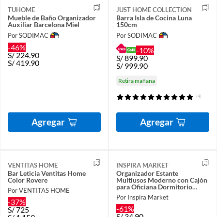
TUHOME
JUST HOME COLLECTION
Mueble de Baño Organizador
Barra Isla de Cocina Luna
Auxiliar Barcelona Miel
150cm
Por SODIMAC
Por SODIMAC
-46%
-10%
S/
224.90
S/
899.90
S/
419.90
S/
999.90
Retira mañana
(4)
Agregar
Agregar
VENTITAS HOME
INSPIRA MARKET
Bar Leticia Ventitas Home
Organizador Estante
Color Rovere
Multiusos Moderno con Cajón
para Oficiana Dormitorio
Por VENTITAS HOME
Blanco
Por Inspira Market
-37%
-61%
S/
725
S/
34.90