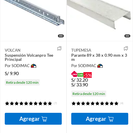
VOLCAN
TUPEMESA
Suspensión Volcanpro Tee
Parante 89 x 38 x 0.90 mm x 3
Principal
m
Por SODIMAC
Por SODIMAC
S/
9.90
-5%
S/
32.20
Retira desde 120 min
S/
33.90
Retira desde 120 min
(7)
(4)
Agregar
Agregar