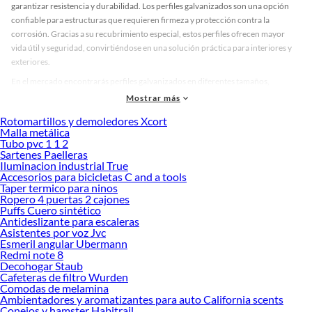
garantizar resistencia y durabilidad. Los perfiles galvanizados son una opción
confiable para estructuras que requieren firmeza y protección contra la
corrosión. Gracias a su recubrimiento especial, estos perfiles ofrecen mayor
vida útil y seguridad, convirtiéndose en una solución práctica para interiores y
exteriores.
En el mercado encontrarás perfiles galvanizados en diferentes tamaños,
grosores y acabados. Desde modelos livianos para trabajos sencillos, hasta
Mostrar más
perfiles robustos diseñados para soportar grandes cargas. También existen
Rotomartillos y demoledores Xcort
opciones con terminaciones lisas o perforadas, ideales para adaptarse a distintos
Malla metálica
tipos de instalación. Esta variedad permite elegir el perfil perfecto según el tipo
Tubo pvc 1 1 2
de proyecto, el espacio disponible y el nivel de resistencia que necesitas.
Sartenes Paelleras
Iluminacion industrial True
Antes de decidir, considera factores como el uso que le darás, la exposición a la
Accesorios para bicicletas C and a tools
humedad y la facilidad de montaje. Un perfil galvanizado adecuado no solo
Taper termico para ninos
Ropero 4 puertas 2 cajones
garantiza estabilidad, sino que también reduce costos de mantenimiento y
Puffs Cuero sintético
prolonga la vida de la estructura. Descubre cuál se adapta mejor a ti y aprovecha
Antideslizante para escaleras
la oportunidad de trabajar con materiales que combinan calidad y
Asistentes por voz Jvc
funcionalidad.
Esmeril angular Ubermann
Redmi note 8
Conoce más sobre sus beneficios y explora nuestras colecciones disponibles
Decohogar Staub
para encontrar la opción ideal. Elegir el perfil correcto marcará la diferencia en
Cafeteras de filtro Wurden
Comodas de melamina
la seguridad y durabilidad de tu proyecto.
Ambientadores y aromatizantes para auto California scents
Perfiles
Conejos y hamster Habitrail