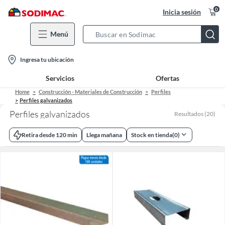
0
Inicia sesión
Menú
Search
Bar
location-
Ingresa tu ubicación
icon
Servicios
Ofertas
Home
Construcción - Materiales de Construcción
Perfiles
Perfiles galvanizados
Perfiles galvanizados
Resultados
(
20
)
Retira desde 120 min
Llega mañana
Stock en tienda
(
0
)