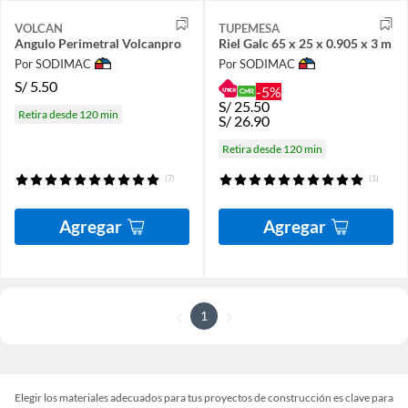
VOLCAN
TUPEMESA
Angulo Perimetral Volcanpro
Riel Galc 65 x 25 x 0.905 x 3 m
Por SODIMAC
Por SODIMAC
S/
5.50
-5%
S/
25.50
Retira desde 120 min
S/
26.90
Retira desde 120 min
(7)
(1)
Agregar
Agregar
1
Elegir los materiales adecuados para tus proyectos de construcción es clave para