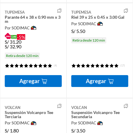
TUPEMESA
TUPEMESA
Parante 64 x 38 x 0.90 mm x 3
Riel 39 x 25 x 0.45 x 3.00 Gal
m
Por SODIMAC
Por SODIMAC
S/
5.50
-5%
Retira desde 120 min
S/
31.20
S/
32.90
Retira desde 120 min
(4)
(17)
Agregar
Agregar
VOLCAN
VOLCAN
Suspensión Volcanpro Tee
Suspensión Volcanpro Tee
Terciaria
Secundaria
Por SODIMAC
Por SODIMAC
S/
1.80
S/
3.50