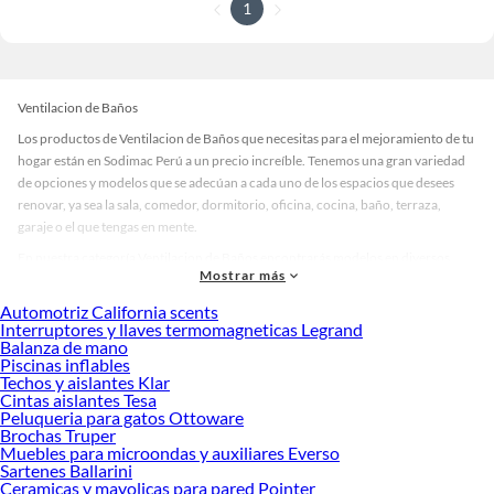
1
Ventilacion de Baños
Los productos de Ventilacion de Baños que necesitas para el mejoramiento de tu
hogar están en Sodimac Perú a un precio increíble. Tenemos una gran variedad
de opciones y modelos que se adecúan a cada uno de los espacios que desees
renovar, ya sea la sala, comedor, dormitorio, oficina, cocina, baño, terraza,
garaje o el que tengas en mente.
En nuestra categoría Ventilacion de Baños encontrarás modelos en diversos
Mostrar más
materiales, medidas, colores y demás características específicas de tu
preferencia. Recuerda que solo en Sodimac Perú contamos con todo lo
Automotriz California scents
necesario para cada uno de tus proyectos en las mejores marcas de calidad y con
Interruptores y llaves termomagneticas Legrand
Balanza de mano
garantía.
Piscinas inflables
Precios de Ventilacion de Baños en Sodimac Perú
Techos y aislantes Klar
Cintas aislantes Tesa
Si buscar ahorrar, estás en la tienda correcta porque en Sodimac tenemos
Peluqueria para gatos Ottoware
nuestra política de precios bajos garantizados en Ventilacion de Baños, así que
Brochas Truper
no dudes más y compra online este producto con sus complementos para que
Muebles para microondas y auxiliares Everso
termines tu proyecto al 100% a un costo económico. Además, elige entre las
Sartenes Ballarini
Ceramicas y mayolicas para pared Pointer
opciones de delivery o recojo en tienda.