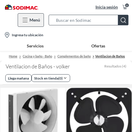
0
Inicia sesión
Menú
Search
Bar
location-
Ingresa tu ubicación
icon
Servicios
Ofertas
Home
Cocina y baño - Baño
Complementos de baño
Ventilacion de Baños
Ventilacion de Baños - volker
Resultados
(
4
)
Llega mañana
Stock en tienda
(
0
)