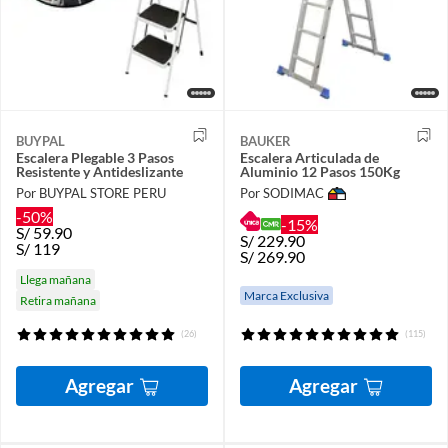
BUYPAL
BAUKER
Escalera Plegable 3 Pasos
Escalera Articulada de
Resistente y Antideslizante
Aluminio 12 Pasos 150Kg
Por BUYPAL STORE PERU
Por SODIMAC
-50%
-15%
S/
59.90
S/
229.90
S/
119
S/
269.90
Llega mañana
Marca Exclusiva
Retira mañana
(26)
(115)
Agregar
Agregar