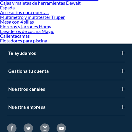
Cajas y maletas de herramientas Dewalt
Espada
Accesorios para puertas
Multimetro y multitester Truper
Mesa con 4 sillas
Floreros y jarrones Homy
Lavaderos de cocina Magic
Calientacamas
Flotadores para piscina
Te ayudamos
Gestiona tu cuenta
Nuestros canales
Nuestra empresa