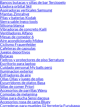
Bancos butacas y sillas de bar Terciopelo
Lijadora orbital Skil
Aspiradoras verticales Samsung
Mantas Zimrahyg
Pilas y baterias Kodak
Sierra sable Ingco tools
Silicona blanca
Vibradoras de concreto Kaili
Ventiladores Alfano
Mesas de comedor 6
Aire acondicionado Midea
Ciclismo Frauenfelder
Cafeteras de capsulas
Juegos deportivos
Butacas
Fieltros y protectores de piso Serrature
Escritorio para laptop
Cuidado personal My balls perú
Iluminacion exterior
Enfriadores de aire
Ollas Ollas y juego de ollas
Escurridores de platos Basa
Sillas de comer Priori
Accesorios de parrillas Wayu
Comodas de melamina
Sillas para ducha Sensi dacqua
Accesorios ropa de cama Bluey
Correderas para muebles 02 ferreteria Furukawa