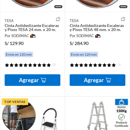
TESA
TESA
Cinta Antideslizante Escaleras
Cinta Antideslizante Escaleras
y Pisos TESA 24 mm. x 20 m.
y Pisos TESA 48 mm. x 20 m.
Por SODIMAC
Por SODIMAC
S/
129.90
S/
284.90
Envío en 120 min
Envío en 120 min
(2)
(1)
Agregar
Agregar
TOP VENTAS