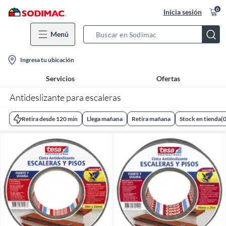
0
Inicia sesión
Menú
Search
Bar
location-
Ingresa tu ubicación
icon
Servicios
Ofertas
Antideslizante para escaleras
Retira desde 120 min
Llega mañana
Retira mañana
Stock en tienda
(