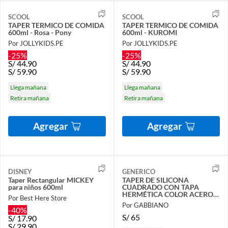
SCOOL
SCOOL
TAPER TERMICO DE COMIDA
TAPER TERMICO DE COMIDA
600ml - Rosa - Pony
600ml - KUROMI
Por JOLLYKIDS.PE
Por JOLLYKIDS.PE
-25%
-25%
S/
44.90
S/
44.90
S/
59.90
S/
59.90
Llega mañana
Llega mañana
Retira mañana
Retira mañana
Agregar
Agregar
DISNEY
GENERICO
Taper Rectangular MICKEY
TAPER DE SILICONA
para niños 600ml
CUADRADO CON TAPA
HERMÉTICA COLOR ACERO
Por Best Here Store
GABBIANO
Por GABBIANO
-40%
S/
65
S/
17.90
S/
29.90