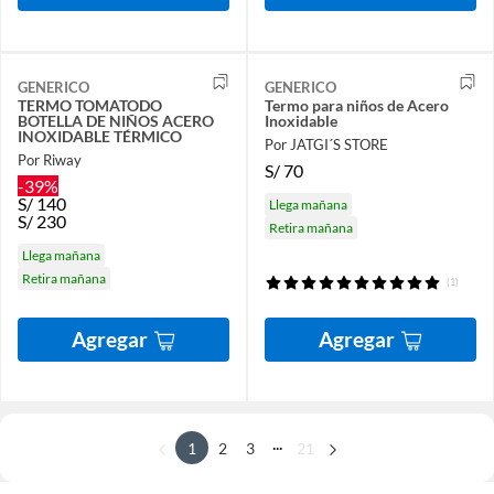
GENERICO
GENERICO
TERMO TOMATODO
Termo para niños de Acero
BOTELLA DE NIÑOS ACERO
Inoxidable
INOXIDABLE TÉRMICO
Por JATGI´S STORE
Por Riway
S/
70
-39%
S/
140
Llega mañana
S/
230
Retira mañana
Llega mañana
Retira mañana
(1)
Agregar
Agregar
...
1
2
3
21