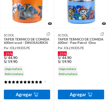
SCOOL
SCOOL
TAPER TERMICO DE COMIDA
TAPER TERMICO DE COMIDA
600ml scool - DINOSAURIOS
600ml - Paw Patrol -Dino
Por JOLLYKIDS.PE
Por JOLLYKIDS.PE
-25%
-25%
S/
44.90
S/
44.90
S/
59.90
S/
59.90
Llega mañana
Llega mañana
Retira mañana
Retira mañana
(1)
Agregar
Agregar