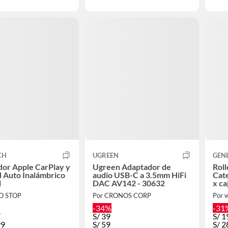
CH
UGREEN
GEN
or Apple CarPlay y
Ugreen Adaptador de
Roll
 Auto Inalámbrico
audio USB-C a 3.5mm HiFi
Cat
l
DAC AV142 - 30632
x ca
O STOP
Por CRONOS CORP
Por 
-34%
-31
7
S/
39
S/
1
99
S/
59
S/
2