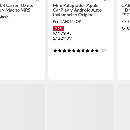
XLR Canon 10mts
Mini-Adaptador Apple
CAB
 y Macho MRS
CarPlay y Android Auto
HDM
Inalámbrico Original
ESP
Music
60
Por NANO STOP
Por
0
-22%
S/
8
S/
179.97
S/
229.99
(27)