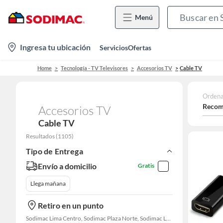
Menú
location-
Ingresa tu ubicación
Servicios
Ofertas
icon
Home
Tecnología - TV Televisores
Accesorios TV
Cable TV
Ordena
Recom
Accesorios TV
Cable TV
Resultados
(
1105
)
Tipo de Entrega
Envío a domicilio
Gratis
Llega mañana
Retiro en un punto
Sodimac Lima Centro, Sodimac Plaza Norte, Sodimac La Victoria, Sodimac San Miguel, Sodimac S. J. Lurigancho, Sodimac Chacarilla, Sodimac Av. La Molina, Sodimac Colonial, Maestro Barrios Altos, Sodimac Naranjal