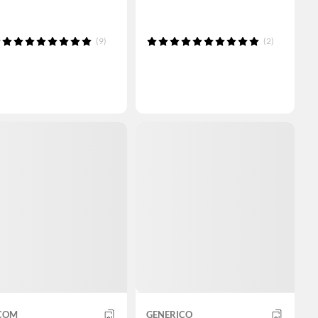
(9)
(2)
COM
GENERICO