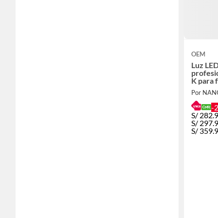
OEM
Luz LE
profesi
K para 
Por NA
-
S/
282.
S/
297.
S/
359.