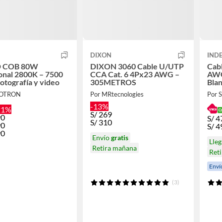
DIXON
IND
D COB 80W
DIXON 3060 Cable U/UTP
Cab
onal 2800K – 7500
CCA Cat. 6 4Px23 AWG –
AWG
fotografía y video
305METROS
Bla
NOTRON
Por MRtecnologies
Por
-13%
21%
S/
269
90
S/
4
S/
310
90
S/
4
90
Envío
gratis
Lle
Retira mañana
Ret
Enví
(3)