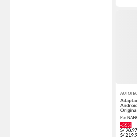
AUTOTE
Adaptad
Android
Origina
Por NAN
-55%
S/
98.9
S/
219.