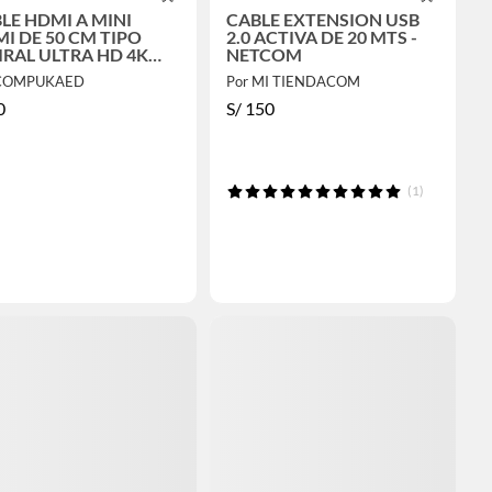
LE HDMI A MINI
CABLE EXTENSION USB
I DE 50 CM TIPO
2.0 ACTIVA DE 20 MTS -
IRAL ULTRA HD 4K
NETCOM
HZ NETCOM
 COMPUKAED
Por MI TIENDACOM
0
S/
150
(1)