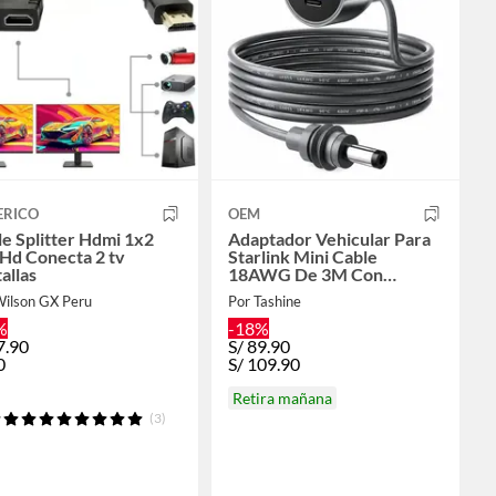
ERICO
OEM
e Splitter Hdmi 1x2
Adaptador Vehicular Para
 Hd Conecta 2 tv
Starlink Mini Cable
allas
18AWG De 3M Con
Pantalla Digital USB-C Y
Wilson GX Peru
Por Tashine
USB-A
%
-18%
7.90
S/
89.90
0
S/
109.90
Retira mañana
(3)