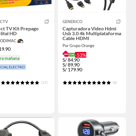
ECTV
GENERICO
ct TV Kit Prepago
Capturadora Video Hdmi
lital HD
Usb 3.0 4k Multiplataforma
Cable HDMI
 SODIMAC
Por Grupo Orange
19.90
-53%
ira mañana
S/
84.90
S/
89.90
ECIAL ELECTRO
S/
179.90
(25)
(8)