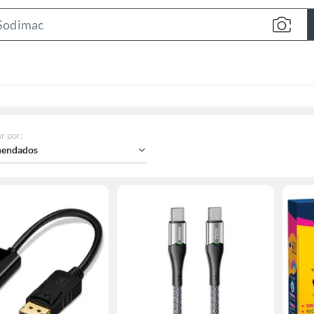
Search
Bar
r por
:
endados