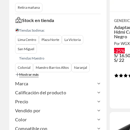
Retira mañana
Stock en tienda
GENERI
Adaptad
Tiendas Sodimac
Hdmi C
Negro
Lima Centro
Plaza Norte
La Victoria
Por WGX
San Miguel
-25%
S/
16.5
Tiendas Maestro
S/
22
Colonial
Maestro Barrios Altos
Naranjal
Mostrar más
Marca
Calificación del producto
Precio
Vendido por
Color
Compatible con