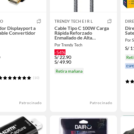
CO
TRENDY TECH E I R L
DIR
or Displayport a
Cable Tipo C 100W Carga
Dire
able Convertidor
Rápida Reforzado
Sate
Enmallado de Alta
Por
Durabilidad
Por Trendy Tech
S/
1
-54%
0
S/
22.90
Ret
S/
49.90
ESP
Retira mañana
(10)
Patrocinado
Patrocinado