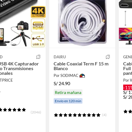
UD
DAIRU
GEN
SB 4K Capturador
Cable Coaxial Term F 15 m
Cabl
o Transmisiones
Blanco
Full
onales
pant
Por SODIMAC
STPRICE
Por 
S/
24.90
-11
9
S/
1
Retira mañana
S/
2
Envío en 120 min
(2046)
(4)