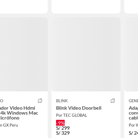
CO
BLINK
GEN
ador Video Hdmi
Blink Video Doorbell
Adap
0 4k Windows Mac
con
Por TEC GLOBAL
Micrófono
cabl
-9%
on GX Peru
Por W
S/
299
S/
329
S/
2