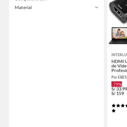
Material
INTERL
HDMI U
de Vide
Profesi
Por EBE
-79%
S/
33.9
S/
159