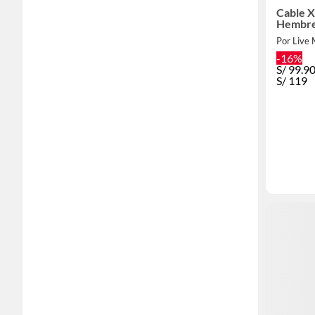
Cable 
Hembre
Por Live 
-16%
S/
99.9
S/
119