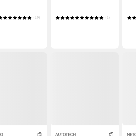
(19)
(1)
CO
AUTOTECH
NET