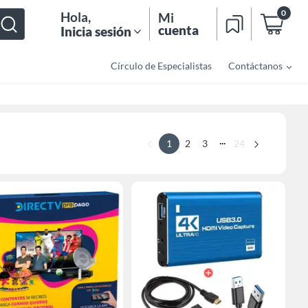
0
Hola
,
Mi
cuenta
Inicia sesión
Círculo de Especialistas
Contáctanos
...
1
2
3
24