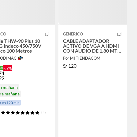
ECO
GENERICO
le THW-90 Plus 10
CABLE ADAPTADOR
 Indeco 450/750V
ACTIVO DE VGA A HDMI
nco 100 Metros
CON AUDIO DE 1.80 MTS
FULL HD
 SODIMAC
Por MI TIENDACOM
S/
120
-5%
74
99
ga mañana
ira mañana
o en 120 min
(4)