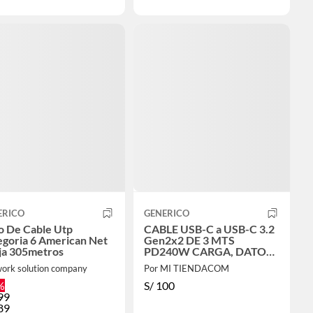
ERICO
GENERICO
o De Cable Utp
CABLE USB-C a USB-C 3.2
egoria 6 American Net
Gen2x2 DE 3 MTS
ja 305metros
PD240W CARGA, DATOS
20Gbps & VIDEO UHD
work solution company
Por MI TIENDACOM
4K@60Hz - NETCOM
%
S/
100
99
89