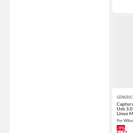
GENERI
Captur
Usb 3.
Linux 
Por Wils
-9%
S/
77