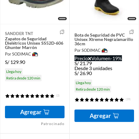
SANDDER TNT
Bota de Seguridad de PVC
Zapatos de Seguridad
Unisex Xtreme Negra/amarillo
Dielétricos Unisex SS52D-606
36cm
Ghunter Marrón
Por SODIMAC
Por SODIMAC
Precio
Volumen
-19%
S/
129.90
S/
21.79
Desde 3 unidades
Llega hoy
S/
26.90
Retira desde 120 min
Llega hoy
Retira desde 120 min
(2)
(39)
Agregar
Agregar
Patrocinado