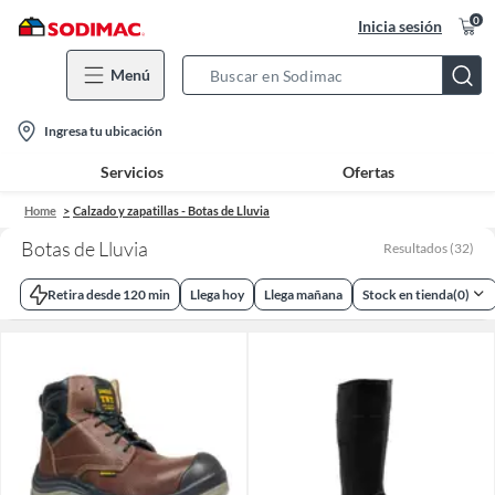
0
Inicia sesión
Menú
Search
Bar
location-
Ingresa tu ubicación
icon
Servicios
Ofertas
Home
Calzado y zapatillas - Botas de Lluvia
Botas de Lluvia
Resultados
(
32
)
Retira desde 120 min
Llega hoy
Llega mañana
Stock en tienda
(
0
)