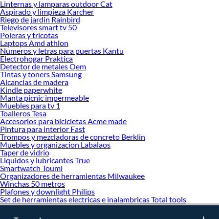
preocuparte por el clima.
Linternas y lamparas outdoor Cat
Aspirado y limpieza Karcher
Complementa tu compra con estos productos:
Riego de jardin Rainbird
Televisores smart tv 50
Impermeable para lluvia
Poleras y tricotas
Trajes de agua
Laptops Amd athlon
Numeros y letras para puertas Kantu
Electrohogar Praktica
Detector de metales Oem
Tintas y toners Samsung
Alcancias de madera
Kindle paperwhite
Manta picnic impermeable
Muebles para tv 1
Toalleros Tesa
Accesorios para bicicletas Acme made
Pintura para interior Fast
Trompos y mezcladoras de concreto Berklin
Muebles y organizacion Labalaos
Taper de vidrio
Liquidos y lubricantes True
Smartwatch Toumi
Organizadores de herramientas Milwaukee
Winchas 50 metros
Plafones y downlight Philips
Set de herramientas electricas e inalambricas Total tools