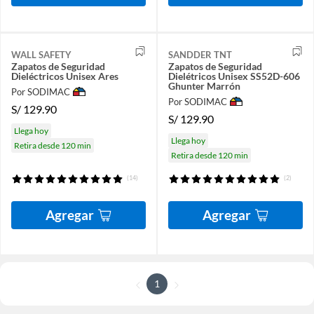
WALL SAFETY
SANDDER TNT
Zapatos de Seguridad
Zapatos de Seguridad
Dieléctricos Unisex Ares
Dielétricos Unisex SS52D-606
Ghunter Marrón
Por SODIMAC
Por SODIMAC
S/
129.90
S/
129.90
Llega hoy
Llega hoy
Retira desde 120 min
Retira desde 120 min
(14)
(2)
Agregar
Agregar
1