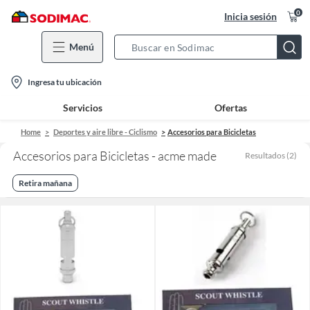
0
Inicia sesión
Menú
Search
Bar
location-
Ingresa tu ubicación
icon
Servicios
Ofertas
Home
Deportes y aire libre - Ciclismo
Accesorios para Bicicletas
Accesorios para Bicicletas - acme made
Resultados
(
2
)
Retira mañana