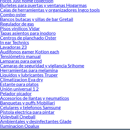
Focos Just home collection
Burletes para puertas y ventanas Hogarmas
Sabemos que la calidad, confianza y seguridad son factores importantes al
Cajas de herramientas y organizadores Ingco tools
momento de decidir qué modelo comprar, por ello contamos con una amplia
Combo oster
oferta de marcas prestigiosas y reconocidas en Accesorios para Bicicletas. De
Bancos butacas y sillas de bar Gretail
esta manera, inviertes en durabilidad, rendimiento, excelencia y satisfacción
Regulador de gas
Pisos vinilicos Vidar
garantizada.
Tapas asientos para inodoro
Centros de planchado Oster
In ear Technics
Lavadoras 23
Audifonos gamer Kotion each
Tensiómetro manual
Lamparas para pared
Camaras de seguridad y vigilancia Srihome
Herramientas para melamina
Liquidos y lubricantes Truper
Climatizacion Eva dry
Estante para platos
Unión universal 1 2
Pelador picador
Accesorios de llantas y neumaticos
Banquetas y puffs Mobiliari
Celulares y telefonos Samsung
Pistola electrica para pintar
Voleyball Oneball
Ambientales y desinfectantes Glade
Iluminacion Opalux