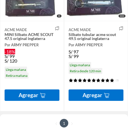
ACME MADE
ACME MADE
MINI Silbato ACME SCOUT
Silbato tubular acme scout
47.5 original inglaterra
49.5 original inglaterra
Por ARMY PREPPER
Por ARMY PREPPER
-18%
S/
97
S/
99
S/
99
S/
120
Llega mañana
Llega mañana
Retira desde 120 min
Retira mañana
(1)
Agregar
Agregar
1