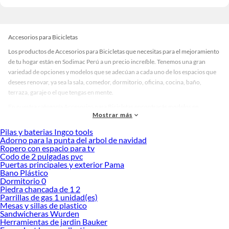
Accesorios para Bicicletas
Los productos de Accesorios para Bicicletas que necesitas para el mejoramiento
de tu hogar están en Sodimac Perú a un precio increíble. Tenemos una gran
variedad de opciones y modelos que se adecúan a cada uno de los espacios que
desees renovar, ya sea la sala, comedor, dormitorio, oficina, cocina, baño,
terraza, garaje o el que tengas en mente.
En nuestra categoría Accesorios para Bicicletas encontrarás modelos en
Mostrar más
diversos materiales, medidas, colores y demás características específicas de tu
preferencia. Recuerda que solo en Sodimac Perú contamos con todo lo
Pilas y baterias Ingco tools
necesario para cada uno de tus proyectos en las mejores marcas de calidad y con
Adorno para la punta del arbol de navidad
Ropero con espacio para tv
garantía.
Codo de 2 pulgadas pvc
Precios de Accesorios para Bicicletas en Sodimac Perú
Puertas principales y exterior Pama
Bano Plástico
Si buscar ahorrar, estás en la tienda correcta porque en Sodimac tenemos
Dormitorio 0
nuestra política de precios bajos garantizados en Accesorios para Bicicletas, así
Piedra chancada de 1 2
que no dudes más y compra online este producto con sus complementos para
Parrillas de gas 1 unidad(es)
que termines tu proyecto al 100% a un costo económico. Además, elige entre las
Mesas y sillas de plastico
Sandwicheras Wurden
opciones de delivery o recojo en tienda.
Herramientas de jardin Bauker
Las mejores marcas de Accesorios para Bicicletas