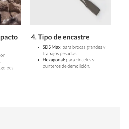
mpacto
4. Tipo de encastre
5.
SDS Max:
para brocas grandes y
trabajos pesados.
yor
Hexagonal:
para cinceles y
.
punteros de demolición.
 golpes