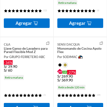
Retira mañana
(12)
(6)
Agregar
Agregar
C&A
SENSI DACQUA
Llave Ganso de Lavadero para
Monomando de Cocina Apolo
Pared Flexible Mod Z
Flex
Por GRUPO FERRETERO ABC
Por SODIMAC
-34%
S/
39.90
S/
60
-27%
S/
269.90
Retira mañana
S/
369.90
Retira desde 120 min
(1)
(49)