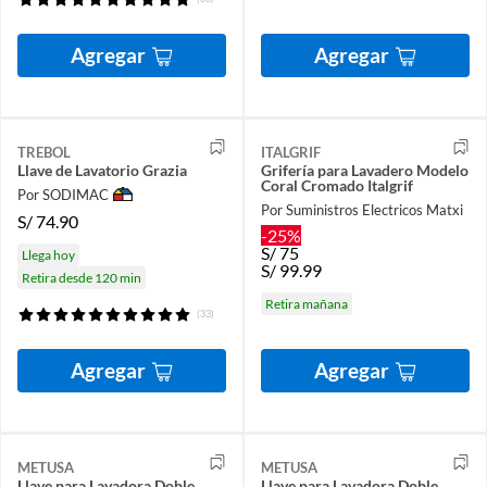
Agregar
Agregar
TREBOL
ITALGRIF
Llave de Lavatorio Grazia
Grifería para Lavadero Modelo
Coral Cromado Italgrif
Por SODIMAC
Por Suministros Electricos Matxi
S/
74.90
-25%
S/
75
Llega hoy
S/
99.99
Retira desde 120 min
Retira mañana
(33)
Agregar
Agregar
METUSA
METUSA
Llave para Lavadora Doble
Llave para Lavadora Doble