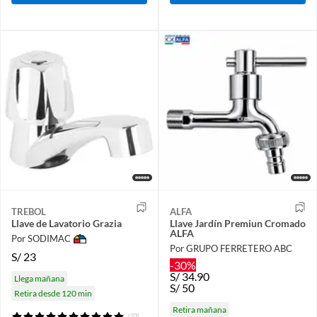
TREBOL
ALFA
Llave de Lavatorio Grazia
Llave Jardín Premiun Cromado
ALFA
Por SODIMAC
Por GRUPO FERRETERO ABC
S/
23
-30%
S/
34.90
Llega mañana
S/
50
Retira desde 120 min
Retira mañana
(33)