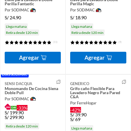
Perilla Fantastic
Perilla Magic
Por SODIMAC
Por SODIMAC
S/
24.90
S/
18.90
Llega mañana
Llega mañana
Retira desde 120 min
Retira desde 120 min
(11)
(9)
Agregar
Agregar
DÍAS SODIMAC
SENSI DACQUA
GENERICO
Monomando De Cocina Siena
Grifo caño Flexible Para
Doble Pull
Lavadero Negro Para Pared
C&A
Por SODIMAC
Por FerreHogar
-33%
-42%
S/
199.90
S/
39.90
S/
299.90
S/
69
Retira desde 120 min
Llega mañana