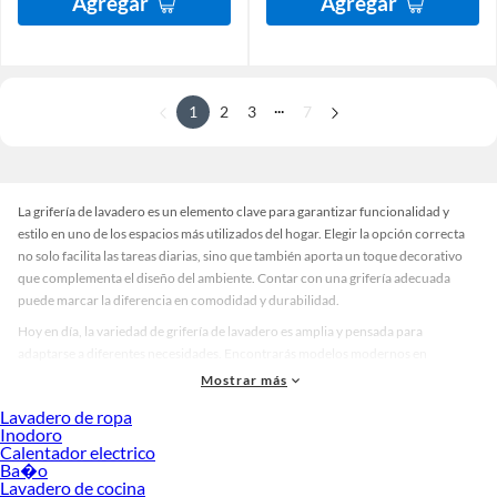
Agregar
Agregar
...
1
2
3
7
La grifería de lavadero es un elemento clave para garantizar funcionalidad y
estilo en uno de los espacios más utilizados del hogar. Elegir la opción correcta
no solo facilita las tareas diarias, sino que también aporta un toque decorativo
que complementa el diseño del ambiente. Contar con una grifería adecuada
puede marcar la diferencia en comodidad y durabilidad.
Hoy en día, la variedad de grifería de lavadero es amplia y pensada para
adaptarse a diferentes necesidades. Encontrarás modelos modernos en
acabados cromados, opciones clásicas en acero inoxidable y diseños
Mostrar más
minimalistas que combinan con cualquier estilo. También existen alternativas en
Lavadero de ropa
tonos mate o negro, ideales para quienes buscan un aspecto sofisticado y actual.
Inodoro
Esta diversidad permite elegir la pieza perfecta según el espacio y la estética que
Calentador electrico
deseas.
Ba�o
Lavadero de cocina
Al momento de decidir, considera aspectos como la facilidad de uso, la