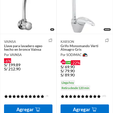
VAINSA
KARSON
Llave para lavadero egeo
Grifo Monomando Verti
hecho en bronce Vainsa
Almagro Gris
Por VAINSA
Por SODIMAC
-6%
-22%
S/
199.89
S/
69.90
S/
212.90
S/
79.90
S/
89.90
Llega hoy
Retira desde 120 min
(9)
(45)
Agregar
Agregar