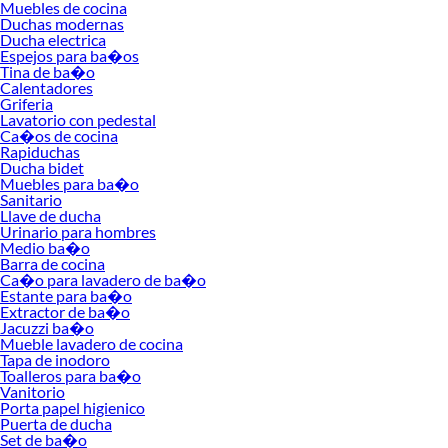
Muebles de cocina
resistencia y el tipo de instalación. Una buena grifería de lavadero no solo
Duchas modernas
Ducha electrica
optimiza el flujo de agua, sino que también ofrece practicidad para las tareas
Espejos para ba�os
cotidianas. Descubre cuál se adapta mejor a ti y transforma tu lavadero en un
Tina de ba�o
espacio más funcional y atractivo.
Calentadores
Griferia
Conoce más sobre sus beneficios y explora nuestras colecciones disponibles
Lavatorio con pedestal
para encontrar el modelo ideal. Cada opción está diseñada para ofrecer calidad,
Ca�os de cocina
diseño y durabilidad, asegurando que tu inversión sea a largo plazo. Haz que
Rapiduchas
Ducha bidet
cada detalle cuente y disfruta de la comodidad que mereces en tu hogar.
Muebles para ba�o
Sanitario
Llave de ducha
Urinario para hombres
Medio ba�o
Barra de cocina
Ca�o para lavadero de ba�o
Estante para ba�o
Extractor de ba�o
Jacuzzi ba�o
Mueble lavadero de cocina
Tapa de inodoro
Toalleros para ba�o
Vanitorio
Porta papel higienico
Puerta de ducha
Set de ba�o