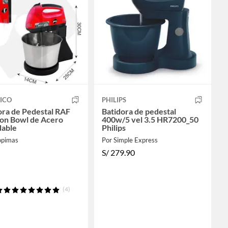
ICO
PHILIPS
ora de Pedestal RAF
Batidora de pedestal
con Bowl de Acero
400w/5 vel 3.5 HR7200_50
dable
Philips
opimas
Por Simple Express
S/
279.90
(4)