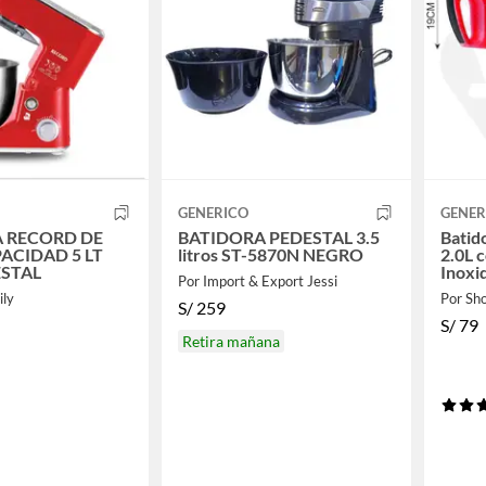
GENERICO
GENER
 RECORD DE
BATIDORA PEDESTAL 3.5
Batid
ACIDAD 5 LT
litros ST-5870N NEGRO
2.0L 
STAL
Inoxi
Por Import & Export Jessi
ily
Por Sh
S/
259
S/
79
Retira mañana