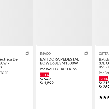
IMACO
OSTER
léctrica De
BATIDORA PEDESTAL
Batid
60w 7
BOWL 63L SM1500W
37L O
es
053 -
Por J&AELECTROFERTAS
 STORE
Por Pe
-50%
S/
949
-20%
S/
1,899
S/
21
S/
26