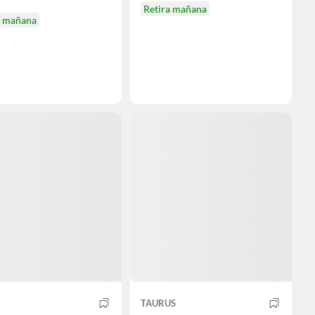
Retira mañana
a mañana
TAURUS