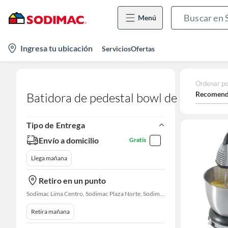
Menú
location-
Ingresa tu ubicación
Servicios
Ofertas
icon
Ordenar po
Recomend
Batidora de pedestal bowl de 473 litro
Tipo de Entrega
Envío a domicilio
Gratis
Llega mañana
Retiro en un punto
Sodimac Lima Centro, Sodimac Plaza Norte, Sodimac La Victoria, Sodimac San Miguel, Sodimac S. J. Lurigancho, Sodimac Chacarilla, Sodimac Av. La Molina, Sodimac Colonial, Maestro Barrios Altos, Sodimac Naranjal
Retira mañana