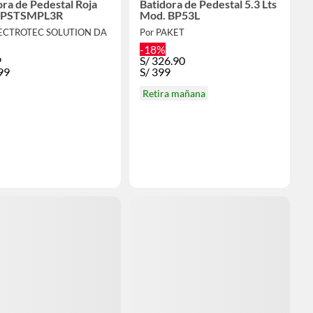
ora de Pedestal Roja
Batidora de Pedestal 5.3 Lts
 FPSTSMPL3R
Mod. BP53L
LECTROTEC SOLUTION DA
Por PAKET
-18%
9
S/
326.90
99
S/
399
Retira mañana