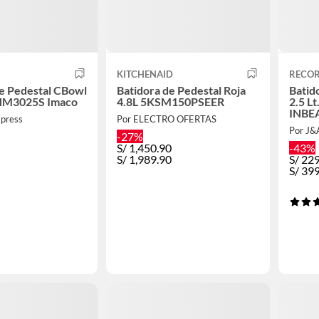
KITCHENAID
RECO
e Pedestal CBowl
Batidora de Pedestal Roja
Batid
HM3025S Imaco
4.8L 5KSM150PSEER
2.5 Lt
INBE
xpress
Por ELECTRO OFERTAS
Por J
-27%
S/
1,450.90
-43%
S/
1,989.90
S/
22
S/
39