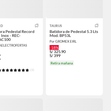
RD
TAURUS
ora Pedestal Record
Batidora de Pedestal 5.3 Lts
. Inox - REC-
Mod. BP53L
AC100
Por GROMEX EIRL
&AELECTROFERTAS
-18%
S/
325.90
9
S/
399
9
Retira mañana
(1)