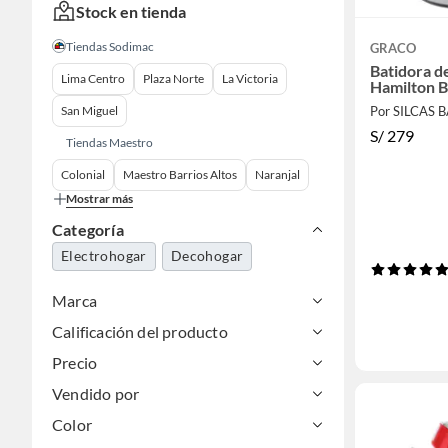
Stock en tienda
Tiendas Sodimac
GRACO
Batidora d
Lima Centro
Plaza Norte
La Victoria
Hamilton 
San Miguel
Por SILCAS 
S/
279
Tiendas Maestro
Colonial
Maestro Barrios Altos
Naranjal
Mostrar más
Categoría
Electrohogar
Decohogar
Marca
Calificación del producto
Precio
Vendido por
Color