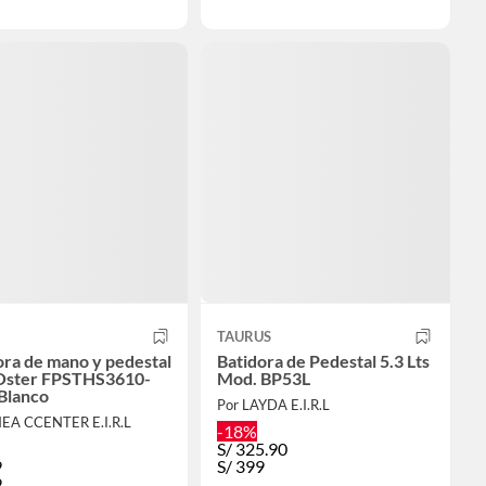
TAURUS
ora de mano y pedestal
Batidora de Pedestal 5.3 Lts
Oster FPSTHS3610-
Mod. BP53L
 Blanco
Por LAYDA E.I.R.L
NEA CCENTER E.I.R.L
-18%
S/
325.90
9
S/
399
9