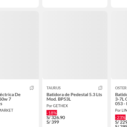
TAURUS
OSTER
léctrica De
Batidora de Pedestal 5.3 Lts
Batid
60w 7
Mod. BP53L
3-7L 
es
053 -
Por GETHEX
 MARKET
Por LI
-18%
S/
326.90
-23%
S/
399
S/
22
S/
29