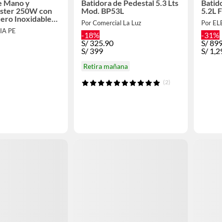
e Mano y
Batidora de Pedestal 5.3 Lts
Batid
Oster 250W con
Mod. BP53L
5.2L
ero Inoxidable
Por Comercial La Luz
Por E
IA PE
-18%
-31%
S/
325.90
S/
89
S/
399
S/
1,2
Retira mañana
(2)