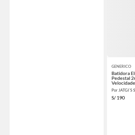
GENERICO
Batidora E
Pedestal 2
Velocidad
Por JATGI´S
S/
190