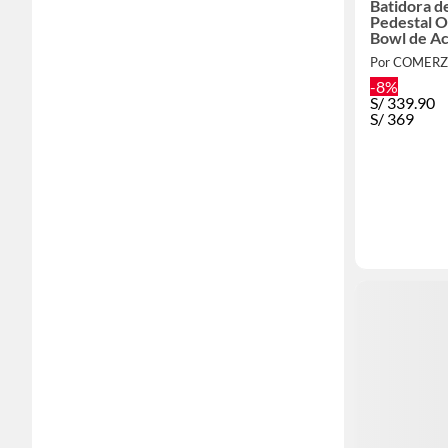
Batidora d
Pedestal 
Bowl de Ac
3.7L
Por COMERZ
-8%
S/
339.90
S/
369