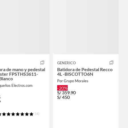
GENERICO
ora de mano y pedestal
Batidora de Pedestal Recco
ster FPSTHS3611-
4L -BISCOTTO6N
 Blanco
Por Grupo Morales
queños Electros.com
-20%
S/
359.90
5
S/
450
9
(4)