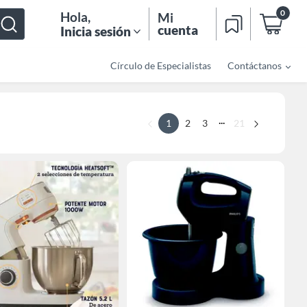
0
Hola
,
Mi
cuenta
Inicia sesión
Círculo de Especialistas
Contáctanos
...
1
2
3
21