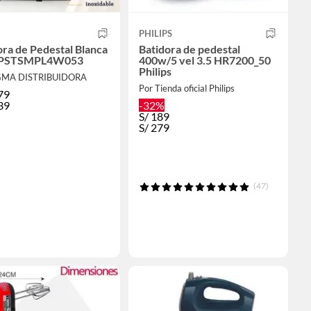
PHILIPS
ora de Pedestal Blanca
Batidora de pedestal
FPSTSMPL4W053
400w/5 vel 3.5 HR7200_50
Philips
IGMA DISTRIBUIDORA
Por Tienda oficial Philips
79
39
-32%
S/
189
S/
279
(47)