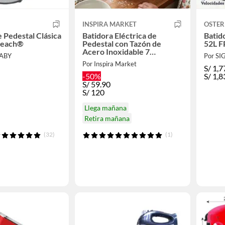
INSPIRA MARKET
OSTER
e Pedestal Clásica
Batidora Eléctrica de
Batid
Beach®
Pedestal con Tazón de
52L 
Acero Inoxidable 7
BABY
Por S
Velocidades + Accesorios
Por Inspira Market
S/
1,7
-50%
S/
1,8
S/
59.90
S/
120
Llega mañana
Retira mañana
(32)
(1)