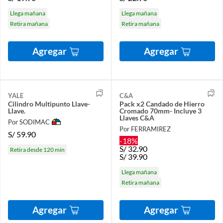
Llega mañana
Llega mañana
Retira mañana
Retira mañana
Agregar
Agregar
YALE
C&A
Cilindro Multipunto Llave-
Pack x2 Candado de Hierro
Llave.
Cromado 70mm- Incluye 3
Llaves C&A
Por SODIMAC
Por FERRAMIREZ
S/
59.90
-18%
S/
32.90
Retira desde 120 min
S/
39.90
Llega mañana
Retira mañana
Agregar
Agregar