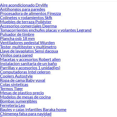
Aire acondicionado Drylife
Antihongos para paredes
Procesadora de alimentos Finezza
Cojinetes y rodamientos Skfk
Muebles de terraza Poliéster
Accesorios comerciales Deerma
Tomacorrientes enchufes placas y volantes Legrand
Pulsador de timbre
Plancha osb 18 mm
Ventiladores pedestal Wurden
Tester, multitester y multimetro
Llave de lavaplatos Sensi dacqua
Vinilos para pared
Macetas y accesorios Robert allen
Instalacion sanitaria de un baño
Parrillas y accesorios 1 unidad(es)
Computadoras Intel celeron
Coolers Autostyle
Ropa de cama Baby yuval
Colas sinteticas
Termos Tiger
Mesas de plastico precio
Modelos de mesas de cocina
Bombas sumergibles
Ferreteria Leo
Baules y cajas infantiles Baraka home
Chimenea falsa para navidad