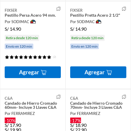
FIXSER
FIXSER
Pestillo Persa Acero 94 mm.
Pestillo Pretta Acero 2 1/2"
Por SODIMAC
Por SODIMAC
S/
14.90
S/
14.90
Retira desde 120 min
Retira desde 120 min
Envío en 120 min
Envío en 120 min
(2)
Agregar
Agregar
C&A
C&A
Candado de Hierro Cromado
Candado de Hierro Cromado
60mm- Incluye 3 Llaves C&A
70mm- Incluye 3 Llaves C&A
Por FERRAMIREZ
Por FERRAMIREZ
-10%
-17%
S/
17.90
S/
18.90
S/
19.90
S/
22.90