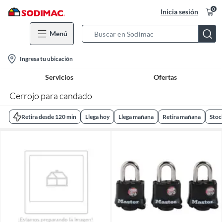
0
Inicia sesión
Menú
Search
Bar
location-
Ingresa tu ubicación
icon
Servicios
Ofertas
Cerrojo para candado
Retira desde 120 min
Llega hoy
Llega mañana
Retira mañana
Stoc