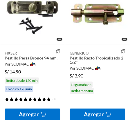
FIXSER
GENERICO
Pestillo Persa Bronce 94 mm.
Pestillo Recto Tropicalizado 2
1/2''
Por SODIMAC
Por SODIMAC
S/
14.90
S/
3.90
Retira desde 120 min
Llega mañana
Envío en 120 min
Retira mañana
(1)
Agregar
Agregar