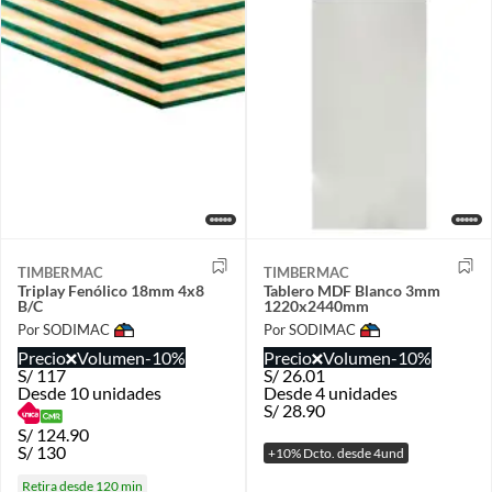
TIMBERMAC
TIMBERMAC
Triplay Fenólico 18mm 4x8
Tablero MDF Blanco 3mm
B/C
1220x2440mm
Por SODIMAC
Por SODIMAC
Precio
Volumen
-10%
Precio
Volumen
-10%
S/
117
S/
26.01
Desde 10 unidades
Desde 4 unidades
S/
28.90
S/
124.90
S/
130
+10% Dcto. desde 4und
Retira desde 120 min