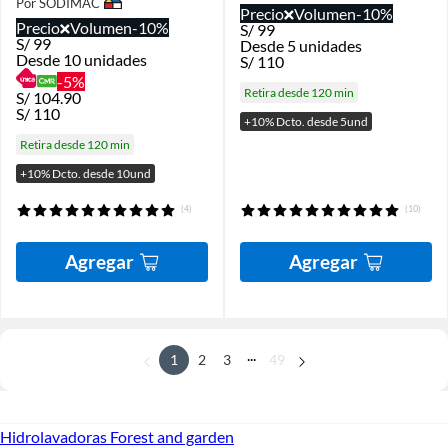
Por SODIMAC
Precio
Volumen
-10%
Precio
Volumen
-10%
S/
99
S/
99
Desde 5 unidades
Desde 10 unidades
S/
110
-5%
Retira desde 120 min
S/
104.90
S/
110
+10% Dcto. desde 5und
Retira desde 120 min
+10% Dcto. desde 10und
(4)
(10)
Agregar
Agregar
...
1
2
3
49
Hidrolavadoras Forest and garden