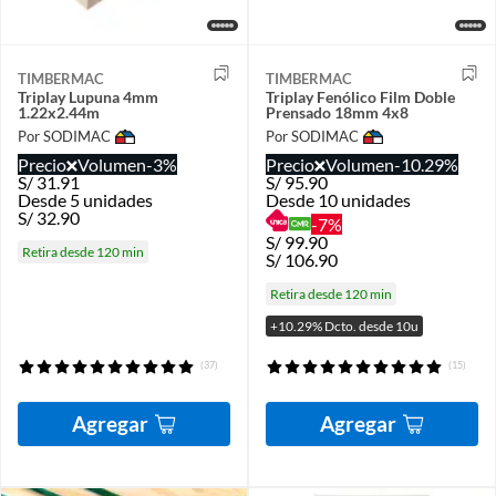
TIMBERMAC
TIMBERMAC
Triplay Lupuna 4mm
Triplay Fenólico Film Doble
1.22x2.44m
Prensado 18mm 4x8
Por SODIMAC
Por SODIMAC
Precio
Volumen
-3%
Precio
Volumen
-10.29%
S/
31.91
S/
95.90
Desde 5 unidades
Desde 10 unidades
S/
32.90
-7%
S/
99.90
Retira desde 120 min
S/
106.90
Retira desde 120 min
+10.29% Dcto. desde 10u
(37)
(15)
Agregar
Agregar