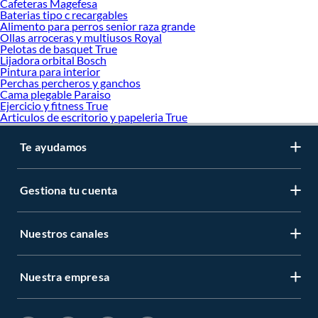
Cafeteras Magefesa
Baterias tipo c recargables
Alimento para perros senior raza grande
Ollas arroceras y multiusos Royal
Pelotas de basquet True
Lijadora orbital Bosch
Pintura para interior
Perchas percheros y ganchos
Cama plegable Paraiso
Ejercicio y fitness True
Articulos de escritorio y papeleria True
Te ayudamos
Gestiona tu cuenta
Nuestros canales
Nuestra empresa