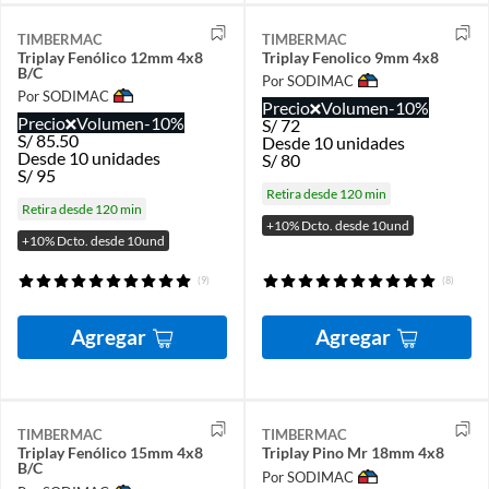
TIMBERMAC
TIMBERMAC
Triplay Fenólico 12mm 4x8
Triplay Fenolico 9mm 4x8
B/C
Por SODIMAC
Por SODIMAC
Precio
Volumen
-10%
Precio
Volumen
-10%
S/
72
S/
85.50
Desde 10 unidades
Desde 10 unidades
S/
80
S/
95
Retira desde 120 min
Retira desde 120 min
+10% Dcto. desde 10und
+10% Dcto. desde 10und
(9)
(8)
Agregar
Agregar
TIMBERMAC
TIMBERMAC
Triplay Fenólico 15mm 4x8
Triplay Pino Mr 18mm 4x8
B/C
Por SODIMAC