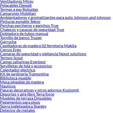
Ventiladores Miray
Pelacables Dewalt
Termas a gas Rotoplas
Camarotes Mobiliari
Ambientadores y aromatizantes para auto Johnson and johnson
Pinturas esmalte Tekno
Perchas percheros y ganchos True
Chalecos y casacas de seguridad True
Dobladora de tubos manual
Tornillo de banco Truper
Garrucha
Cepilladoras de madera 02 ferreteria Makita
Cercos Ergo
Camaras de seguridad y vigilancia Nexxt solutions
Termos Scool
Camas saltarinas Everbest
Servilletas de tela y accesorios
Calentador electrico
Kit de jardineria Tramontina
Biblioteca mueble
Mesa plegable de madera
Nauticos
Figuras decorativas y otros adornos Kustomit
Deportes y aire libre Terra force
Muebles de terraza Dmuebles
Pegamentos para pisos
Sierra ingleteadora Stanley
Detector de metales