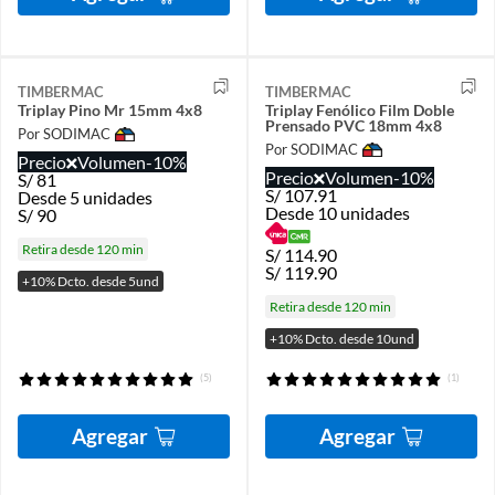
TIMBERMAC
TIMBERMAC
Triplay Pino Mr 15mm 4x8
Triplay Fenólico Film Doble
Prensado PVC 18mm 4x8
Por SODIMAC
Por SODIMAC
Precio
Volumen
-10%
Precio
Volumen
-10%
S/
81
S/
107.91
Desde 5 unidades
Desde 10 unidades
S/
90
Retira desde 120 min
S/
114.90
S/
119.90
+10% Dcto. desde 5und
Retira desde 120 min
+10% Dcto. desde 10und
(5)
(1)
Agregar
Agregar