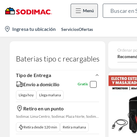
Menú
location-
Ingresa tu ubicación
Servicios
Ofertas
icon
Ordenar po
Recomend
Baterias tipo c recargables
Tipo de Entrega
Envío a domicilio
Gratis
Llega hoy
Llega mañana
Retiro en un punto
Sodimac Lima Centro, Sodimac Plaza Norte, Sodimac La Victoria, Sodimac San Miguel, Sodimac S. J. Lurigancho, Sodimac Primavera, Sodimac Chacarilla, Sodimac Av. La Molina, Sodimac Colonial, Maestro Barrios Altos, Sodimac Naranjal
Retira desde 120 min
Retira mañana