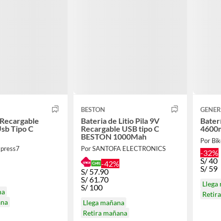
BESTON
GENER
 Recargable
Bateria de Litio Pila 9V
Bater
sb Tipo C
Recargable USB tipo C
4600m
BESTON 1000Mah
Por Bi
xpress7
Por SANTOFA ELECTRONICS
-32%
S/
40
-42%
S/
59
S/
57.90
S/
61.70
Llega
S/
100
na
Retir
ana
Llega mañana
Retira mañana