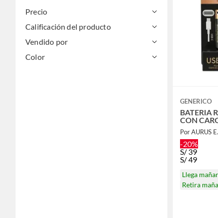
Precio
Calificación del producto
Vendido por
Color
GENERICO
BATERIA 
CON CARG
Por AURUS E.I
-20%
S/
39
S/
49
Llega maña
Retira mañ