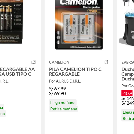
CAMELION
EVERS
RECARGABLE AA
PILA CAMELION TIPO C
Ducha
A USB TIPO C
REGARGABLE
Campi
Ducha
.R.L.
Por AURUS E.I.R.L.
Por Go
S/
67.99
S/
69.90
-40%
S/
14
Llega mañana
S/
24
na
Retira mañana
Llega
ana
Retir