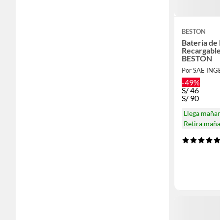
BESTON
Bateria de 
Recargable
BESTON
Por SAE IN
-49%
S/
46
S/
90
Llega maña
Retira mañ