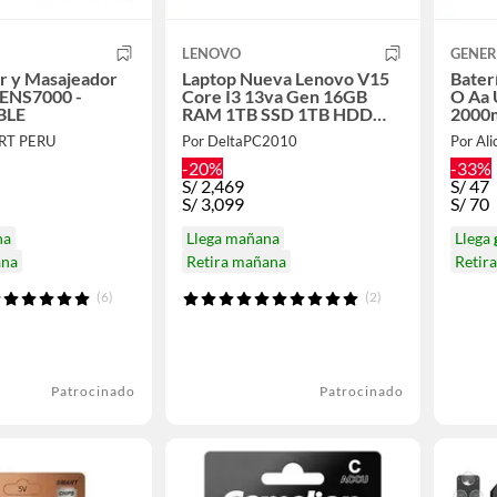
LENOVO
GENER
r y Masajeador
Laptop Nueva Lenovo V15
Bater
TENS7000 -
Core I3 13va Gen 16GB
O Aa 
BLE
RAM 1TB SSD 1TB HDD
2000
EXTERNO -W11
ORT PERU
Por DeltaPC2010
Por Ali
-20%
-33%
S/
2,469
S/
47
S/
3,099
S/
70
na
Llega mañana
Llega
ana
Retira mañana
Retir
(6)
(2)
Patrocinado
Patrocinado