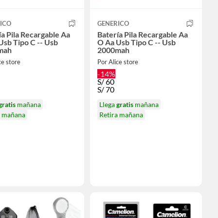
ICO
GENERICO
ía Pila Recargable Aa
Batería Pila Recargable Aa
Usb Tipo C -- Usb
O Aa Usb Tipo C -- Usb
mah
2000mah
ce store
Por Alice store
-14%
S/
60
S/
70
gratis
mañana
Llega
gratis
mañana
a mañana
Retira mañana