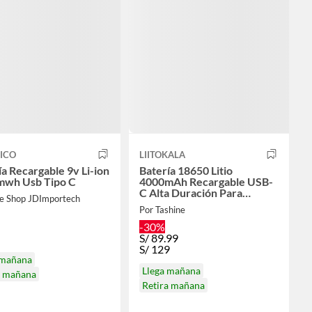
ICO
LIITOKALA
ía Recargable 9v Li-ion
Batería 18650 Litio
wh Usb Tipo C
4000mAh Recargable USB-
C Alta Duración Para
ke Shop JDImportech
Equipos Electrónicos
Por Tashine
-30%
S/
89.99
S/
129
 mañana
Llega mañana
a mañana
Retira mañana