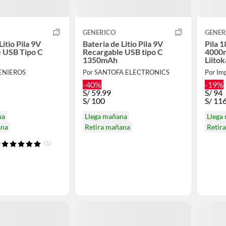
GENERICO
GENER
Litio Pila 9V
Bateria de Litio Pila 9V
Pila 
 USB Tipo C
Recargable USB tipo C
4000m
1350mAh
Liitok
GENIEROS
Por SANTOFA ELECTRONICS
Por Im
-40%
-19%
S/
59.99
S/
94
S/
100
S/
11
na
Llega mañana
Llega
ana
Retira mañana
Retir
(1)