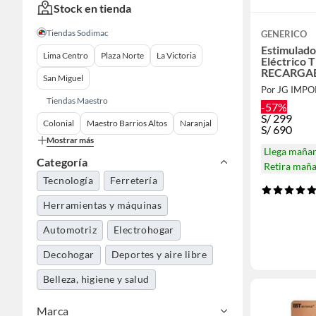
Stock en tienda
Tiendas Sodimac
GENERICO
Estimulado
Lima Centro
Plaza Norte
La Victoria
Eléctrico 
RECARGA
San Miguel
Por JG IMP
Tiendas Maestro
-57%
S/
299
Colonial
Maestro Barrios Altos
Naranjal
S/
690
Mostrar más
Llega maña
Categoría
Retira mañ
Tecnología
Ferretería
Herramientas y máquinas
Automotriz
Electrohogar
Decohogar
Deportes y aire libre
Belleza, higiene y salud
Marca