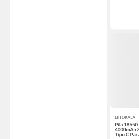
LIITOKALA
Pila 18650
4000mAh 3
Tipo C Par