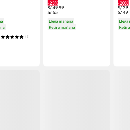
-23%
-20%
S/
49.99
S/
39
S/
65
S/
49
na
Llega mañana
Llega
ana
Retira mañana
Retir
(1)