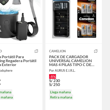
O
CAMELION
 Portátil Para
PACK DE CARGADOR
ng Regadera Portátil
UNIVERSAL CAMELION
 Exterior
MAS 4 PILAS TIPO C DE
2500 MAH
odsphere
Por AURUS E.I.R.L.
-8%
9
S/
230
9
S/
250
 mañana
Llega mañana
a mañana
Retira mañana