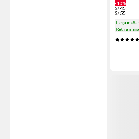
-18%
S/
45
S/
55
Llega maña
Retira mañ