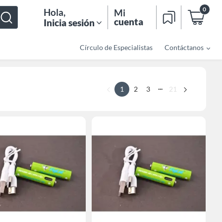
0
Hola
,
Mi
cuenta
Inicia sesión
Círculo de Especialistas
Contáctanos
...
1
2
3
21