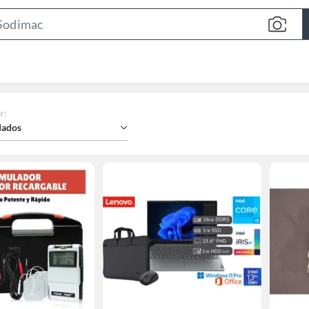
Search
Bar
r
:
ados