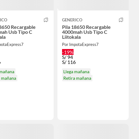
ICO
GENERICO
18650 Recargable
Pila 18650 Recargable
ah Usb Tipo C
4000mah Usb Tipo C
ala
Liitokala
potaExpress7
Por ImpotaExpress7
-19%
S/
94
6
S/
116
 mañana
Llega mañana
a mañana
Retira mañana