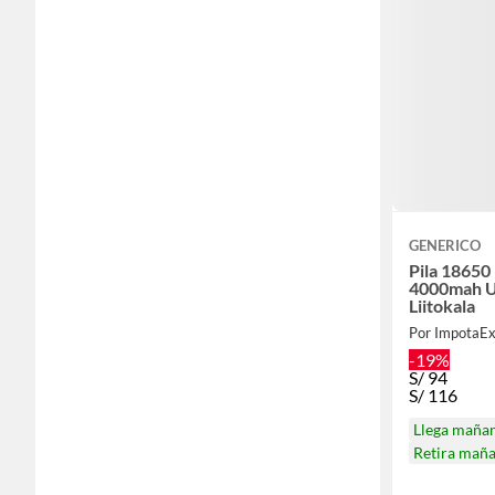
GENERICO
Pila 18650
4000mah U
Liitokala
Por ImpotaE
-19%
S/
94
S/
116
Llega maña
Retira mañ