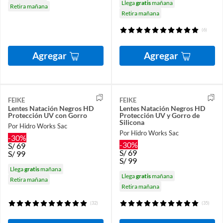
Llega
gratis
mañana
Retira mañana
Retira mañana
(6)
Agregar
Agregar
FEIKE
FEIKE
Lentes Natación Negros HD
Lentes Natación Negros HD
Protección UV con Gorro
Protección UV y Gorro de
Silicona
Por Hidro Works Sac
Por Hidro Works Sac
-30%
-30%
S/
69
S/
69
S/
99
S/
99
Llega
gratis
mañana
Llega
gratis
mañana
Retira mañana
Retira mañana
(32)
(35)