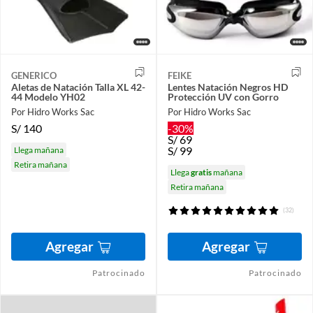
GENERICO
FEIKE
Aletas de Natación Talla XL 42-
Lentes Natación Negros HD
44 Modelo YH02
Protección UV con Gorro
Por Hidro Works Sac
Por Hidro Works Sac
S/
140
-30%
S/
69
S/
99
Llega mañana
Retira mañana
Llega
gratis
mañana
Retira mañana
(32)
Agregar
Agregar
Patrocinado
Patrocinado