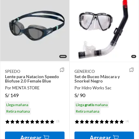
SPEEDO
GENERICO
Lente para Natacion Speedo
Set de Buceo Máscara y
Biofuse 2.0 Female Blue
Snorkel Negro
Por MENTA STORE
Por Hidro Works Sac
S/
149
S/
90
Llega mañana
Llega
gratis
mañana
Retira mañana
Retira mañana
(3)
(4)
Agregar
Agregar