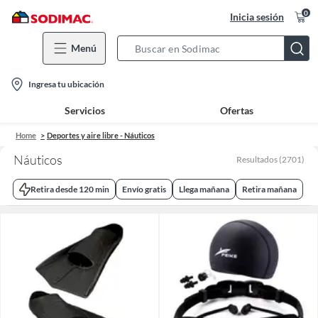
0
Inicia sesión
Menú
Search
Bar
location-
Ingresa tu ubicación
icon
Servicios
Ofertas
Home
Deportes y aire libre - Náuticos
Náuticos
Resultados
(
2701
)
Retira desde 120 min
Envío gratis
Llega mañana
Retira mañana