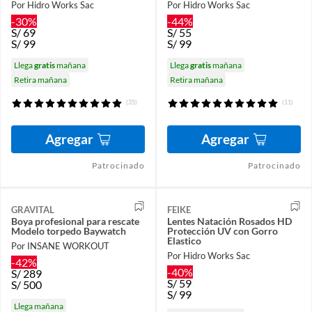
Por Hidro Works Sac
Por Hidro Works Sac
-30%
-44%
S/
69
S/
55
S/
99
S/
99
Llega
gratis
mañana
Llega
gratis
mañana
Retira mañana
Retira mañana
(35)
(11)
Agregar
Agregar
Patrocinado
Patrocinado
GRAVITAL
FEIKE
Boya profesional para rescate
Lentes Natación Rosados HD
Modelo torpedo Baywatch
Protección UV con Gorro
Elastico
Por INSANE WORKOUT
Por Hidro Works Sac
-42%
-40%
S/
289
S/
59
S/
500
S/
99
Llega mañana