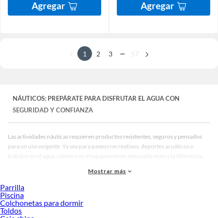
Agregar
Agregar
...
1
2
3
57
NÁUTICOS: PREPÁRATE PARA DISFRUTAR EL AGUA CON
SEGURIDAD Y CONFIANZA
Las actividades náuticas requieren productos resistentes, seguros y pensados
para un uso exigente. Ya sea para paseos recreativos, deportes acuáticos o
trabajos en el agua, contar con el equipamiento adecuado marca la diferencia.
En Sodimac Perú encuentras productos náuticos diseñados para ofrecer
Mostrar más
protección, funcionalidad y durabilidad, ideales para acompañarte en cada
Parrilla
experiencia dentro o cerca del agua.
Piscina
Colchonetas para dormir
Beneficios de elegir productos náuticos adecuados
Toldos
Mayor seguridad:
Artículos diseñados para proteger y brindar estabilidad en