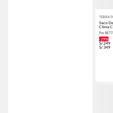
TERRA 
Saco D
Clima C
Por BET
-29%
S/
249
S/
349