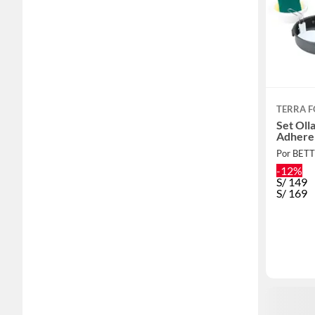
TERRA 
Set Oll
Adheren
Por BET
-12%
S/
149
S/
169