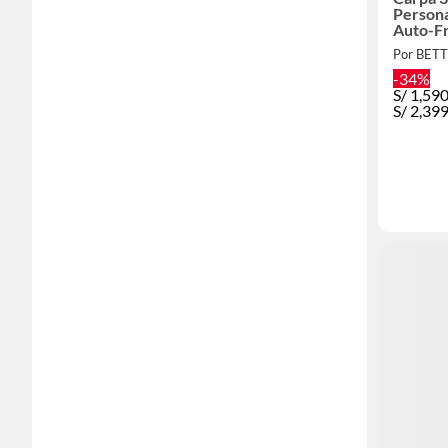
Person
Auto-Fr
Por BET
-34%
S/
1,59
S/
2,39