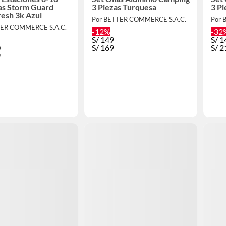
as Storm Guard
3 Piezas Turquesa
3 Pi
esh 3k Azul
Por BETTER COMMERCE S.A.C.
Por 
TER COMMERCE S.A.C.
-12%
-32
S/
149
S/
1
0
S/
169
S/
2
9