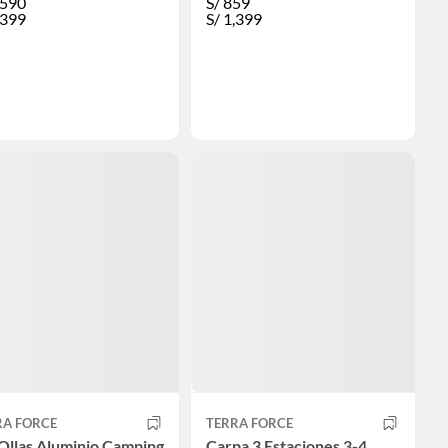
,590
S/
859
,399
S/
1,399
RA FORCE
TERRA FORCE
Ollas Aluminio Camping
Carpa 3 Estaciones 3-4