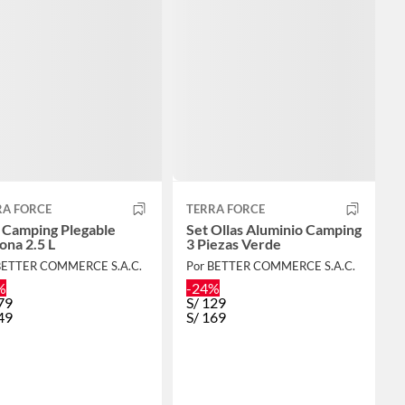
RA FORCE
TERRA FORCE
 Camping Plegable
Set Ollas Aluminio Camping
cona 2.5 L
3 Piezas Verde
BETTER COMMERCE S.A.C.
Por BETTER COMMERCE S.A.C.
%
-24%
79
S/
129
49
S/
169