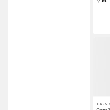
S/
360
TERRA 
Carpa 3