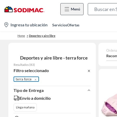
Menú
location-
Ingresa tu ubicación
Servicios
Ofertas
icon
Home
Deportes y aire libre
Ordena
Recom
Deportes y aire libre - terra force
Resultados
(
83
)
Filtro seleccionado
terra force
Tipo de Entrega
Envío a domicilio
Llega mañana