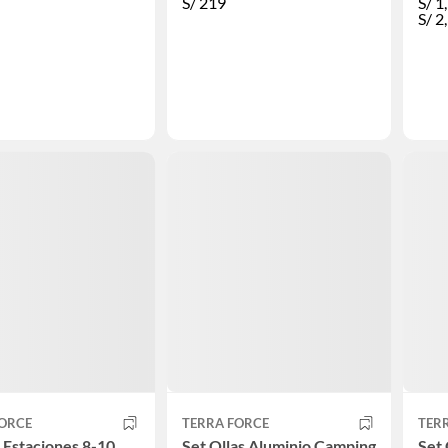
S/
219
S/
1
S/
2
FORCE
TERRA FORCE
TER
 Estaciones 8-10
Set Ollas Aluminio Camping
Set 