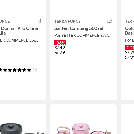
FORCE
TERRA FORCE
TER
 Dormir Pro Clima
Sartén Camping 500 ml
Colc
ila
Basi
Por BETTER COMMERCE S.A.C.
TER COMMERCE S.A.C.
Por 
-38%
S/
49
-20
S/
79
S/
7
S/
9
(1)