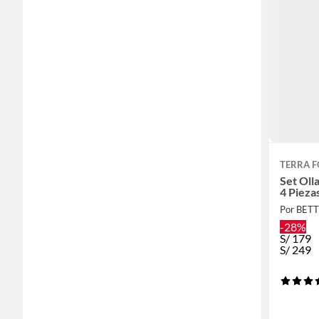
TERRA 
Set Oll
4 Pieza
Por BET
-28%
S/
179
S/
249