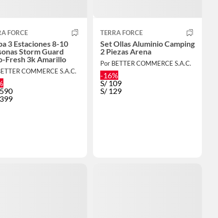
RA FORCE
TERRA FORCE
a 3 Estaciones 8-10
Set Ollas Aluminio Camping
sonas Storm Guard
2 Piezas Arena
-Fresh 3k Amarillo
Por BETTER COMMERCE S.A.C.
BETTER COMMERCE S.A.C.
-16%
%
S/
109
,590
S/
129
,399