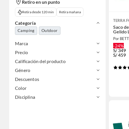
Retiro en un punto
Retira desde 120 min
Retira mañana
TERRA 
Categoría
Saco de
Camping
Outdoor
Gelido L
Por BET
Marca
-24%
S/
349
Precio
S/
459
Calificación del producto
Género
Descuentos
Color
Disciplina