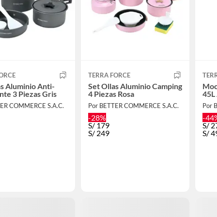
FORCE
TERRA FORCE
TER
as Aluminio Anti-
Set Ollas Aluminio Camping
Moc
te 3 Piezas Gris
4 Piezas Rosa
45L
TER COMMERCE S.A.C.
Por BETTER COMMERCE S.A.C.
Por 
-28%
-44
S/
179
S/
2
S/
249
S/
4