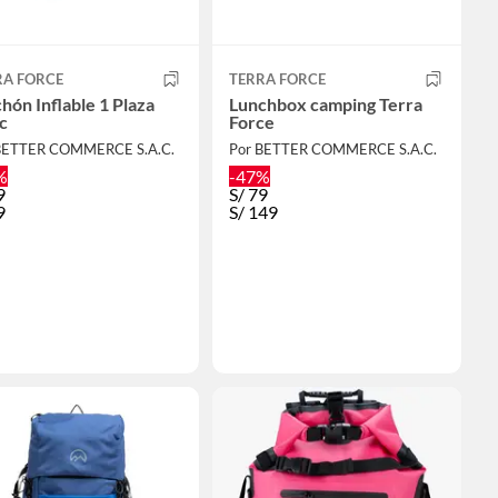
RA FORCE
TERRA FORCE
hón Inflable 1 Plaza
Lunchbox camping Terra
c
Force
BETTER COMMERCE S.A.C.
Por BETTER COMMERCE S.A.C.
%
-47%
9
S/
79
9
S/
149