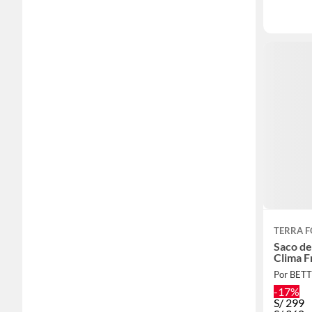
TERRA 
Saco de
Clima F
Por BET
-17%
S/
299