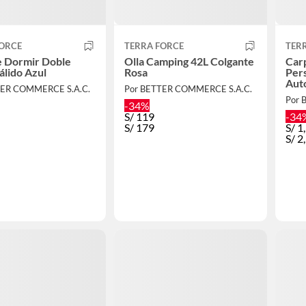
FORCE
TERRA FORCE
TER
e Dormir Doble
Olla Camping 42L Colgante
Carp
álido Azul
Rosa
Per
Auto
TER COMMERCE S.A.C.
Por BETTER COMMERCE S.A.C.
Por 
-34%
S/
119
-34
S/
179
S/
1
S/
2