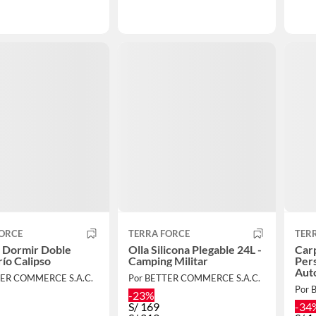
FORCE
TERRA FORCE
TER
 Dormir Doble
Olla Silicona Plegable 24L -
Carp
río Calipso
Camping Militar
Per
Aut
TER COMMERCE S.A.C.
Por BETTER COMMERCE S.A.C.
Por 
-23%
S/
169
-34