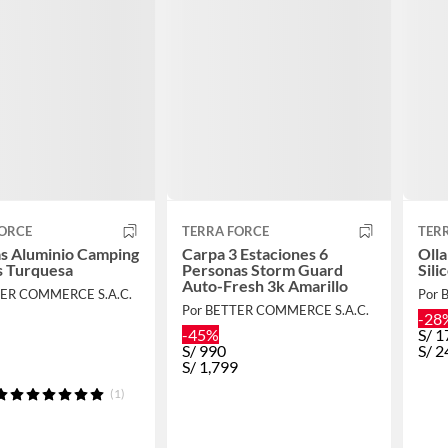
FORCE
TERRA FORCE
TER
as Aluminio Camping
Carpa 3 Estaciones 6
Olla
s Turquesa
Personas Storm Guard
Sili
Auto-Fresh 3k Amarillo
TER COMMERCE S.A.C.
Por 
Por BETTER COMMERCE S.A.C.
-28
-45%
S/
1
S/
990
S/
2
S/
1,799
(1)