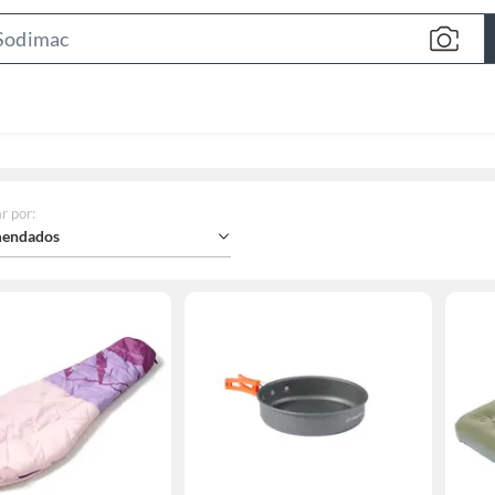
Search
Bar
r por
:
endados