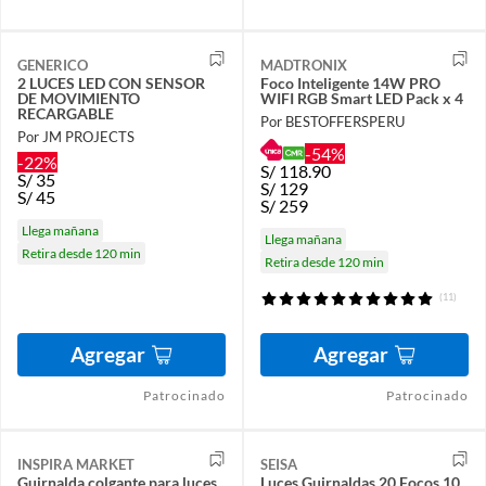
GENERICO
MADTRONIX
2 LUCES LED CON SENSOR
Foco Inteligente 14W PRO
DE MOVIMIENTO
WIFI RGB Smart LED Pack x 4
RECARGABLE
Por BESTOFFERSPERU
Por JM PROJECTS
-54%
-22%
S/
118.90
S/
35
S/
129
S/
45
S/
259
Llega mañana
Llega mañana
Retira desde 120 min
Retira desde 120 min
(11)
Agregar
Agregar
Patrocinado
Patrocinado
INSPIRA MARKET
SEISA
Guirnalda colgante para luces
Luces Guirnaldas 20 Focos 10