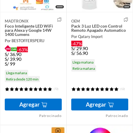
MADTRONIX
OEM
Foco Inteligente LED WiFi
Pack 3 Luz LED con Control
para Alexa y Google 14W
Remoto Apagado Automatico
1400 Lumens
Por Qatary Import
Por BESTOFFERSPERU
-47%
S/
29.90
-63%
S/
56.90
S/
36.90
S/
39.90
Llega mañana
S/
99
Retira mañana
Llega mañana
Retira desde 120 min
(72)
(12)
Agregar
Agregar
Patrocinado
Patrocinado