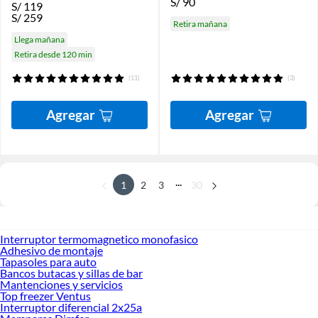
S/
90
S/
119
S/
259
Retira mañana
Llega mañana
Retira desde 120 min
(11)
(3)
Agregar
Agregar
...
1
2
3
30
Interruptor termomagnetico monofasico
Adhesivo de montaje
Tapasoles para auto
Bancos butacas y sillas de bar
Mantenciones y servicios
Top freezer Ventus
Interruptor diferencial 2x25a