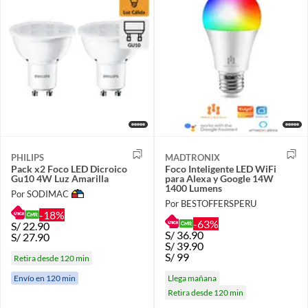
PHILIPS
MADTRONIX
Pack x2 Foco LED Dicroico
Foco Inteligente LED WiFi
Gu10 4W Luz Amarilla
para Alexa y Google 14W
1400 Lumens
Por SODIMAC
Por BESTOFFERSPERU
-18%
-63%
S/
22.90
S/
36.90
S/
27.90
S/
39.90
S/
99
Retira desde 120 min
Llega mañana
Envío en 120 min
Retira desde 120 min