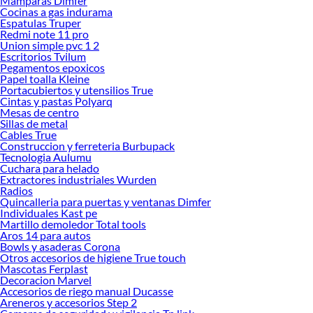
Mamparas Dimfer
Cocinas a gas indurama
Espatulas Truper
Redmi note 11 pro
Union simple pvc 1 2
Escritorios Tvilum
Pegamentos epoxicos
Papel toalla Kleine
Portacubiertos y utensilios True
Cintas y pastas Polyarq
Mesas de centro
Sillas de metal
Cables True
Construccion y ferreteria Burbupack
Tecnologia Aulumu
Cuchara para helado
Extractores industriales Wurden
Radios
Quincalleria para puertas y ventanas Dimfer
Individuales Kast pe
Martillo demoledor Total tools
Aros 14 para autos
Bowls y asaderas Corona
Otros accesorios de higiene True touch
Mascotas Ferplast
Decoracion Marvel
Accesorios de riego manual Ducasse
Areneros y accesorios Step 2