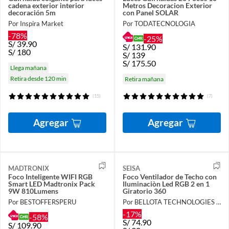
cadena exterior interior
Metros Decoracion Exterior
decoración 5m
con Panel SOLAR
Por Inspira Market
Por TODATECNOLOGIA
-78%
-25%
S/
39.90
S/
131.90
S/
180
S/
139
S/
175.50
Llega mañana
Retira desde 120 min
Retira mañana
(15)
(7)
Agregar
Agregar
MADTRONIX
SEISA
Foco Inteligente WIFI RGB
Foco Ventilador de Techo con
Smart LED Madtronix Pack
Iluminaciòn Led RGB 2 en 1
9W 810Lumens
Giratorio 360
Por BESTOFFERSPERU
Por BELLOTA TECHNOLOGIES S.A.C
-17%
-58%
S/
74.90
S/
109.90