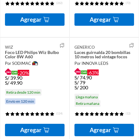
(262)
(72)
Agregar
Agregar
WIZ
GENERICO
Foco LED Philips Wiz Bulbo
Luces guirnalda 20 bombillas
Color 8W A60
10 metros led vintage focos
Por SODIMAC
Por INNOVA LEDS
-63%
-20%
S/
74.90
S/
39.90
S/
79
S/
49.90
S/
200
Retira desde 120 min
Llega mañana
Envío en 120 min
Retira mañana
(114)
(12)
Agregar
Agregar