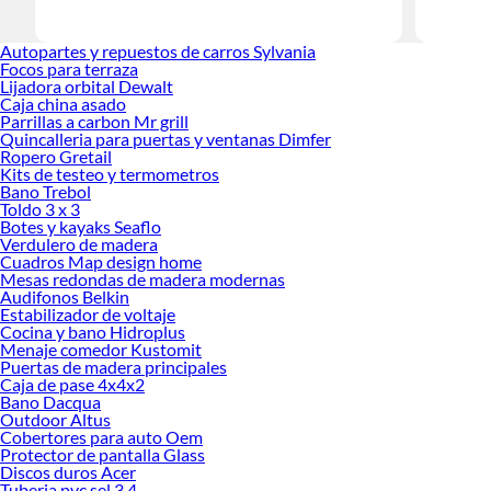
Las mejo
Autopartes y repuestos de carros Sylvania
Sabemos q
Focos para terraza
prestigios
Lijadora orbital Dewalt
Caja china asado
Parrillas a carbon Mr grill
Quincalleria para puertas y ventanas Dimfer
Ropero Gretail
Kits de testeo y termometros
Bano Trebol
Toldo 3 x 3
Botes y kayaks Seaflo
Verdulero de madera
Cuadros Map design home
Mesas redondas de madera modernas
Audifonos Belkin
Estabilizador de voltaje
Cocina y bano Hidroplus
Menaje comedor Kustomit
Puertas de madera principales
Caja de pase 4x4x2
Bano Dacqua
Outdoor Altus
Cobertores para auto Oem
Protector de pantalla Glass
Discos duros Acer
Tuberia pvc sel 3 4