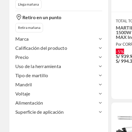
Llega mañana
Retiro en un punto
TOTAL T
MARTI
Retira mañana
1500W 
MAX Ind
Marca
Por CO
Calificación del producto
-5%
S/
939.
Precio
S/
994.
Uso de la herramienta
Tipo de martillo
Mandril
Voltaje
Alimentación
Superficie de aplicación