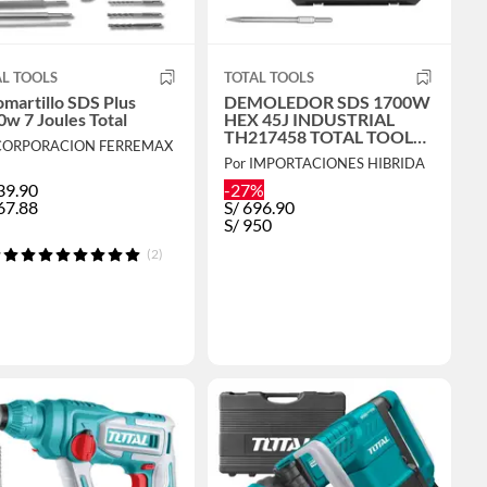
L TOOLS
TOTAL TOOLS
martillo SDS Plus
DEMOLEDOR SDS 1700W
w 7 Joules Total
HEX 45J INDUSTRIAL
TH217458 TOTAL TOOLS -
 CORPORACION FERREMAX
TH217458
Por IMPORTACIONES HIBRIDA
39.90
-27%
67.88
S/
696.90
S/
950
(2)