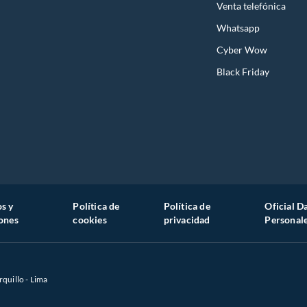
Venta telefónica
Whatsapp
Cyber Wow
Black Friday
s y
Política de
Política de
Oficial D
ones
cookies
privacidad
Personal
rquillo - Lima