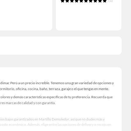
(1)
odimac Perú a un precio increíble. Tenemos una gran variedad de opciones y
rmitorio, oficina, cocina, baño, terraza, garaje o el que tengas en mente.
olores y demás características específicas de tu preferencia. Recuerda que
res marcas de calidad y con garantía.
cios bajos garantizados en Martillo Demoledor, así que no dudes más y
osto económico. Además, elige entre las opciones de delivery o recojo en