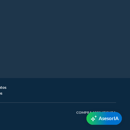
atos
es
COMPRA 100% SEGURA
AsesorIA