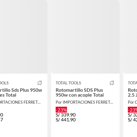
OOLS
TOTAL TOOLS
TOTA
tillo Sds Plus 950w
Rotomartillo SDS Plus
Roto
es Total
950w con acople Total
2.5 
Por IMPORTACIONES FERRETOOLS
Por IMPORTACIONES FERRETOOLS
Por
-23%
-23
90
S/
339.90
S/
3
87
S/
441.90
S/
4