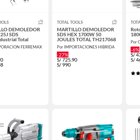
OOLS
TOTAL TOOLS
TOTA
LLO DEMOLEDOR
MARTILLO DEMOLEDOR
Roto
25J SDS
SDS HEX 1700W 50
1800
ustrial Total
JOULES TOTAL TH217068
Por
RPORACION FERREMAX
Por IMPORTACIONES HIBRIDA
-6%
-27%
S/
4
90
S/
725.90
S/
4
38
S/
990