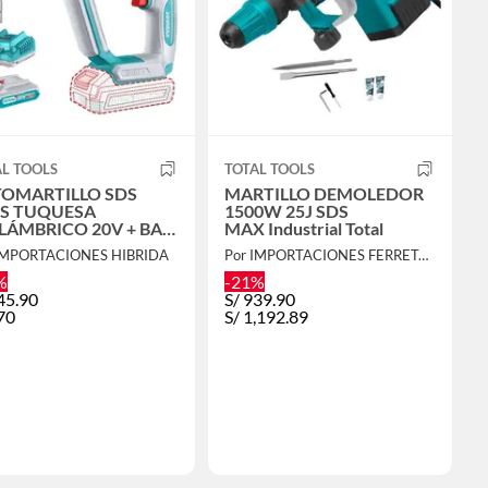
L TOOLS
TOTAL TOOLS
OMARTILLO SDS
MARTILLO DEMOLEDOR
S TUQUESA
1500W 25J SDS
LÁMBRICO 20V + BAT
MAX Industrial Total
CARGADOR
IMPORTACIONES HIBRIDA
Por IMPORTACIONES FERRETOOLS
LI201681
%
-21%
45.90
S/
939.90
70
S/
1,192.89