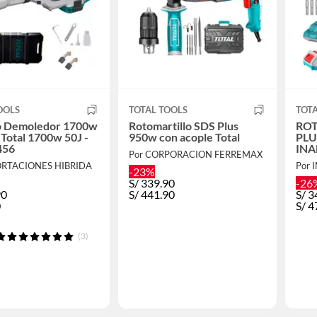
OOLS
TOTAL TOOLS
TOTA
lo Demoledor 1700w
Rotomartillo SDS Plus
ROT
 Total 1700w 50J -
950w con acople Total
PLU
456
INA
Por CORPORACION FERREMAX
+ 
ORTACIONES HIBRIDA
Por 
TRH
-23%
S/
339.90
-26
90
S/
441.90
S/
3
0
S/
4
(3)