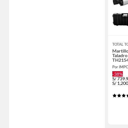
TOTAL T
Martil
Taladro
TH215
Por IMP
-38%
S/
739.
S/
1,20