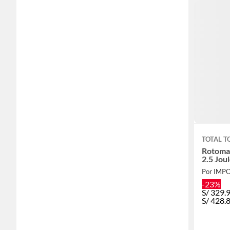
TOTAL T
Rotomar
2.5 Joul
-23%
S/
329.
S/
428.