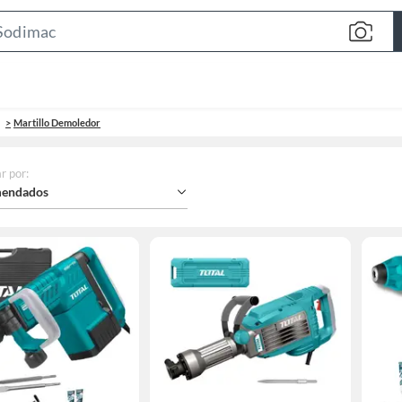
Search
Bar
Martillo Demoledor
r por
:
endados