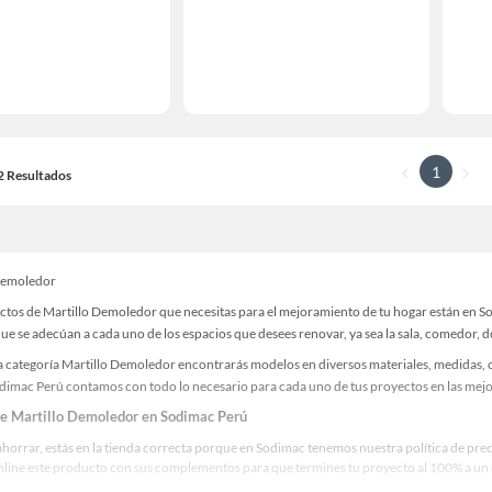
1
12 Resultados
Demoledor
ctos de Martillo Demoledor que necesitas para el mejoramiento de tu hogar están en S
e se adecúan a cada uno de los espacios que desees renovar, ya sea la sala, comedor, do
a categoría Martillo Demoledor encontrarás modelos en diversos materiales, medidas, c
odimac Perú contamos con todo lo necesario para cada uno de tus proyectos en las mejo
de Martillo Demoledor en Sodimac Perú
ahorrar, estás en la tienda correcta porque en Sodimac tenemos nuestra política de pre
line este producto con sus complementos para que termines tu proyecto al 100% a un c