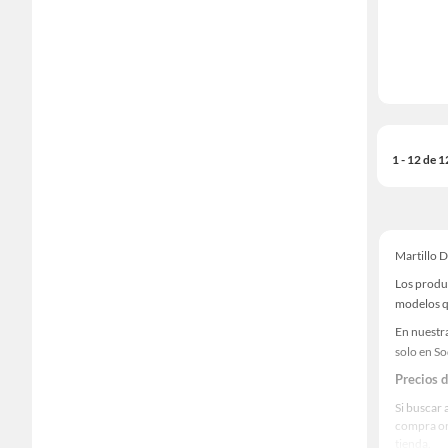
1 - 12 de 
Martillo 
Los produ
modelos qu
En nuestr
solo en S
Precios 
Si buscar 
compra on
tienda.