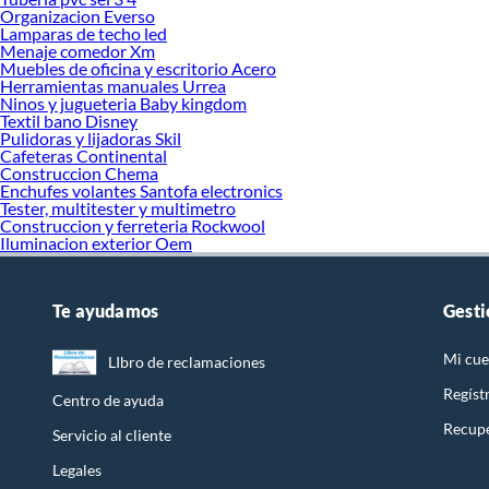
Organizacion Everso
Lamparas de techo led
Menaje comedor Xm
Muebles de oficina y escritorio Acero
Herramientas manuales Urrea
Ninos y jugueteria Baby kingdom
Textil bano Disney
Pulidoras y lijadoras Skil
Cafeteras Continental
Construccion Chema
Enchufes volantes Santofa electronics
Tester, multitester y multimetro
Construccion y ferreteria Rockwool
Iluminacion exterior Oem
Te ayudamos
Gesti
Mi cue
LIbro de reclamaciones
Regíst
Centro de ayuda
Recupe
Servicio al cliente
Legales