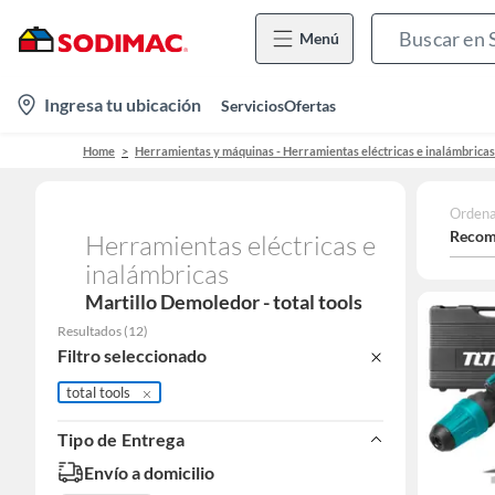
Menú
location-
Ingresa tu ubicación
Servicios
Ofertas
icon
Home
Herramientas y máquinas - Herramientas eléctricas e inalámbricas
Ordena
Recom
Herramientas eléctricas e
inalámbricas
Martillo Demoledor - total tools
Resultados
(
12
)
Filtro seleccionado
total tools
Tipo de Entrega
Envío a domicilio