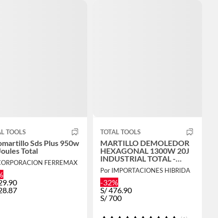
L TOOLS
TOTAL TOOLS
martillo Sds Plus 950w
MARTILLO DEMOLEDOR
Joules Total
HEXAGONAL 1300W 20J
INDUSTRIAL TOTAL -
 CORPORACION FERREMAX
TH213006
Por IMPORTACIONES HIBRIDA
%
29.90
-32%
28.87
S/
476.90
S/
700