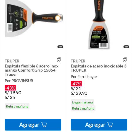
TRUPER
TRUPER
Espátula flexible 6 acero inox
Espátula de acero inoxidable 3
mango Comfort Grip 15854
TRUPER
Truper
Por FerreHogar
Por PROVINSUR
-47%
-43%
S/
21
S/
19.90
S/
39.90
S/
35
Llega mañana
Retira mañana
Retira mañana
Agregar
Agregar