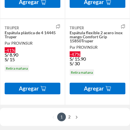
Agregar
Agregar
TRUPER
TRUPER
Espátula plástica de 4 14445
Espátula flexible 2 acero inox
Truper
mango Comfort Grip
15850Truper
Por PROVINSUR
Por PROVINSUR
-41%
-47%
S/
8.90
S/
15.90
S/
15
S/
30
Retira mañana
Retira mañana
Agregar
Agregar
1
2