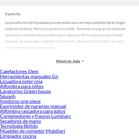
Espatulas
Los productos de Espatulas que necesitas para el mejoramiento de tu hogar
están en Sodimac Perú a un precio increíble. Tenemos una gran variedad de
opciones y modelos que se adecúan a cada uno de los espacios que desees
renovar, ya sea la sala, comedor, dormitorio, oficina, cocina, baño, terraza,
garaje o el que tengas en mente.
En nuestra categoría Espatulas encontrarás modelos en diversos materiales,
Mostrar más
medidas, colores y demás características específicas de tu preferencia. Recuerda
que solo en Sodimac Perú contamos con todo lo necesario para cada uno de tus
Calefactores Oem
proyectos en las mejores marcas de calidad y con garantía.
Herramientas manuales Gn
Licuadora oster roja
Precios de Espatulas en Sodimac Perú
Alfombra para niños
Lavatorios Green house
Si buscar ahorrar, estás en la tienda correcta porque en Sodimac tenemos
Squash
nuestra política de precios bajos garantizados en Espatulas, así que no dudes
Inodoros one piece
más y compra online este producto con sus complementos para que termines tu
Exprimidor de naranjas manual
proyecto al 100% a un costo económico. Además, elige entre las opciones de
Alfombra rascadora para gatos
delivery o recojo en tienda.
Contenedores y frascos Luminarc
Secadores de mano
Las mejores marcas de Espatulas
Tecnologia 8bitdo
Muebles de comedor Mobiliari
Sabemos que la calidad, confianza y seguridad son factores importantes al
Limpiador cocina
momento de decidir qué modelo comprar, por ello contamos con una amplia