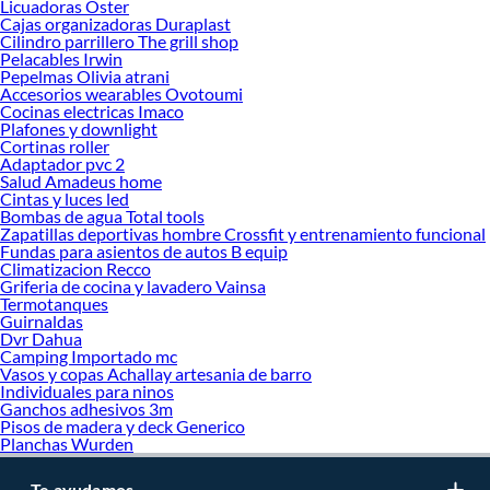
Licuadoras Oster
oferta de marcas prestigiosas y reconocidas en Espatulas. De esta manera,
Cajas organizadoras Duraplast
inviertes en durabilidad, rendimiento, excelencia y satisfacción garantizada.
Cilindro parrillero The grill shop
Pelacables Irwin
Pepelmas Olivia atrani
Accesorios wearables Ovotoumi
Cocinas electricas Imaco
Plafones y downlight
Cortinas roller
Adaptador pvc 2
Salud Amadeus home
Cintas y luces led
Bombas de agua Total tools
Zapatillas deportivas hombre Crossfit y entrenamiento funcional
Fundas para asientos de autos B equip
Climatizacion Recco
Griferia de cocina y lavadero Vainsa
Termotanques
Guirnaldas
Dvr Dahua
Camping Importado mc
Vasos y copas Achallay artesania de barro
Individuales para ninos
Ganchos adhesivos 3m
Pisos de madera y deck Generico
Planchas Wurden
Te ayudamos