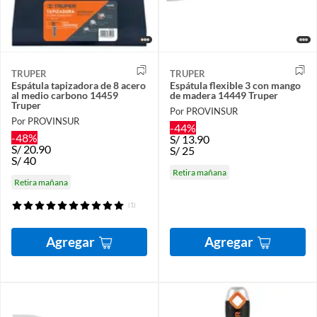
TRUPER
TRUPER
Espátula tapizadora de 8 acero
Espátula flexible 3 con mango
al medio carbono 14459
de madera 14449 Truper
Truper
Por PROVINSUR
Por PROVINSUR
-44%
-48%
S/
13.90
S/
20.90
S/
25
S/
40
Retira mañana
Retira mañana
(1)
Agregar
Agregar