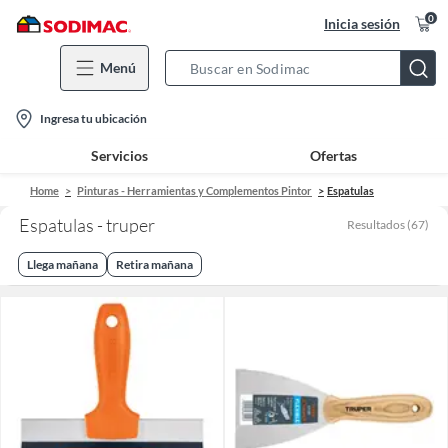
0
Inicia sesión
Menú
Search
Bar
location-
Ingresa tu ubicación
icon
Servicios
Ofertas
Home
Pinturas - Herramientas y Complementos Pintor
Espatulas
Espatulas - truper
Resultados
(
67
)
Llega mañana
Retira mañana