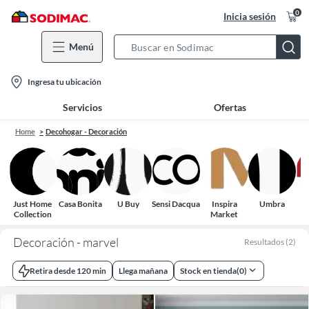
0
Inicia sesión
Menú
Search
Bar
location-
Ingresa tu ubicación
icon
Servicios
Ofertas
Home
Decohogar - Decoración
Just Home
Casa Bonita
U Buy
Sensi Dacqua
Inspira
Umbra
Collection
Market
Decoración - marvel
Resultados
(
2
)
Retira desde 120 min
Llega mañana
Stock en tienda
(
0
)