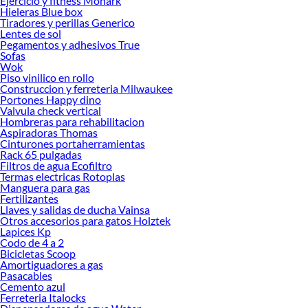
Ejercicio y fitness Monark
más y compra online este producto con sus complementos para que termines tu
Hieleras Blue box
proyecto al 100% a un costo económico. Además, elige entre las opciones de
Tiradores y perillas Generico
delivery o recojo en tienda.
Lentes de sol
Pegamentos y adhesivos True
Las mejores marcas de Decoración
Sofas
Wok
Sabemos que la calidad, confianza y seguridad son factores importantes al
Piso vinilico en rollo
momento de decidir qué modelo comprar, por ello contamos con una amplia
Construccion y ferreteria Milwaukee
oferta de marcas prestigiosas y reconocidas en Decoración. De esta manera,
Portones Happy dino
inviertes en durabilidad, rendimiento, excelencia y satisfacción garantizada.
Valvula check vertical
Hombreras para rehabilitacion
Aspiradoras Thomas
Cinturones portaherramientas
Rack 65 pulgadas
Filtros de agua Ecofiltro
Termas electricas Rotoplas
Manguera para gas
Fertilizantes
Llaves y salidas de ducha Vainsa
Otros accesorios para gatos Holztek
Lapices Kp
Codo de 4 a 2
Bicicletas Scoop
Amortiguadores a gas
Pasacables
Cemento azul
Ferreteria Italocks