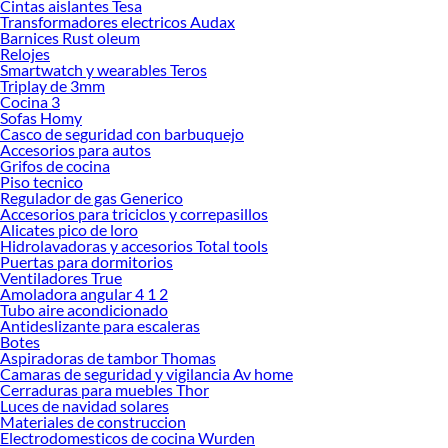
Cintas aislantes Tesa
Transformadores electricos Audax
Barnices Rust oleum
Relojes
Smartwatch y wearables Teros
Triplay de 3mm
Cocina 3
Sofas Homy
Casco de seguridad con barbuquejo
Accesorios para autos
Grifos de cocina
Piso tecnico
Regulador de gas Generico
Accesorios para triciclos y correpasillos
Alicates pico de loro
Hidrolavadoras y accesorios Total tools
Puertas para dormitorios
Ventiladores True
Amoladora angular 4 1 2
Tubo aire acondicionado
Antideslizante para escaleras
Botes
Aspiradoras de tambor Thomas
Camaras de seguridad y vigilancia Av home
Cerraduras para muebles Thor
Luces de navidad solares
Materiales de construccion
Electrodomesticos de cocina Wurden