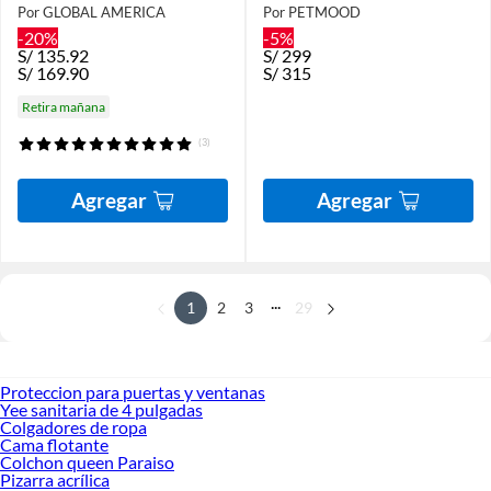
Por GLOBAL AMERICA
Por PETMOOD
-20%
-5%
S/
135.92
S/
299
S/
169.90
S/
315
Retira mañana
(3)
Agregar
Agregar
...
1
2
3
29
Proteccion para puertas y ventanas
Yee sanitaria de 4 pulgadas
Colgadores de ropa
Cama flotante
Colchon queen Paraiso
Pizarra acrílica