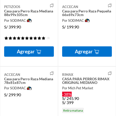
PETIZOOS
ACCECAN
Casa para Perro Raza Mediana
Casa para Perro Raza Pequeña
88x99x105cm
66x69x73cm
Por SODIMAC
Por SODIMAC
S/
399.90
S/
199.90
(1)
Agregar
Agregar
ACCECAN
RIMAX
Casa para Perro Raza Mediana
CASA PARA PERROS RIMAX
78x81x87cm
ORIGINAL MEDIANO
Por SODIMAC
Por Mich Pet Market
-38%
S/
299.90
S/
245.90
S/
399
Retira mañana