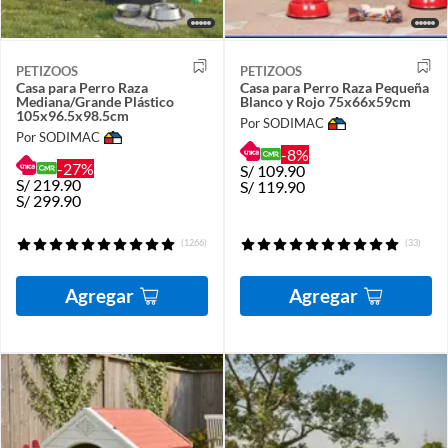
PETIZOOS
PETIZOOS
Casa para Perro Raza
Casa para Perro Raza Pequeña
Mediana/Grande Plástico
Blanco y Rojo 75x66x59cm
105x96.5x98.5cm
Por SODIMAC
Por SODIMAC
-8%
-27%
S/
109.90
S/
219.90
S/
119.90
S/
299.90
(1266)
(33)
Agregar
Agregar