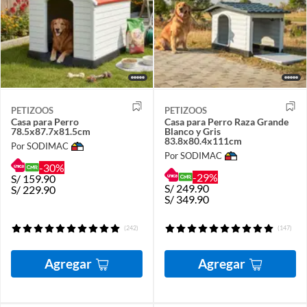
PETIZOOS
PETIZOOS
Casa para Perro
Casa para Perro Raza Grande
78.5x87.7x81.5cm
Blanco y Gris
83.8x80.4x111cm
Por SODIMAC
Por SODIMAC
-30%
-29%
S/
159.90
S/
249.90
S/
229.90
S/
349.90
(242)
(147)
Agregar
Agregar