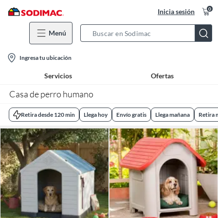
0
Inicia sesión
Menú
Search
Bar
location-
Ingresa tu ubicación
icon
Servicios
Ofertas
Casa de perro humano
Retira desde 120 min
Llega hoy
Envío gratis
Llega mañana
Retira