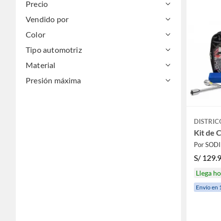
Precio
Vendido por
Color
Tipo automotriz
Material
Presión máxima
DISTRIC
Kit de 
Por SOD
S/
129.
Llega h
Envío en 