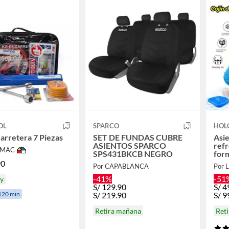
OL
SPARCO
HOL
Carretera 7 Piezas
SET DE FUNDAS CUBRE
Asie
ASIENTOS SPARCO
refr
IMAC
SPS431BKCB NEGRO
for
90
Por CAPABLANCA
Por 
-41%
-51
oy
S/
129.90
S/
4
120 min
S/
219.90
S/
9
Retira mañana
Ret