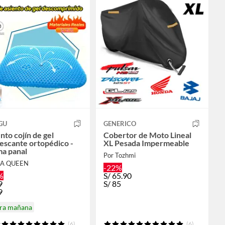
GU
GENERICO
nto cojín de gel
Cobertor de Moto Lineal
escante ortopédico -
XL Pesada Impermeable
ma panal
Por Tozhmi
LA QUEEN
-22%
%
S/
65.90
9
S/
85
9
ira mañana
(6)
(6)