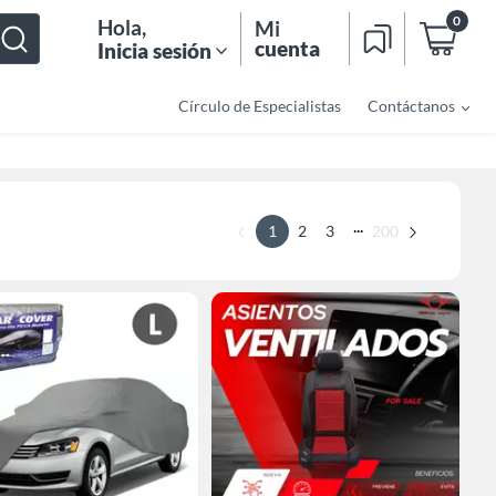
0
Hola
,
Mi
cuenta
Inicia sesión
Círculo de Especialistas
Contáctanos
...
1
2
3
200