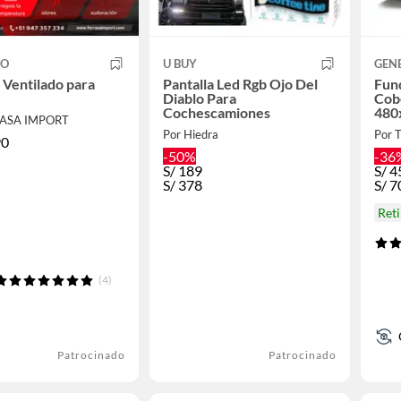
CO
U BUY
GEN
 Ventilado para
Pantalla Led Rgb Ojo Del
Fun
Diablo Para
Cobe
Cochescamiones
480
RASA IMPORT
Res
Por Hiedra
Por 
90
-50%
-36
S/
189
S/
4
S/
378
S/
7
Ret
(4)
Patrocinado
Patrocinado