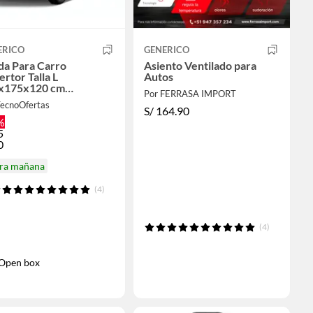
ERICO
GENERICO
da Para Carro
Asiento Ventilado para
rtor Talla L
Autos
x175x120 cm
Por FERRASA IMPORT
istente
TecnoOfertas
S/
164.90
%
5
0
ira mañana
(4)
(4)
Open box