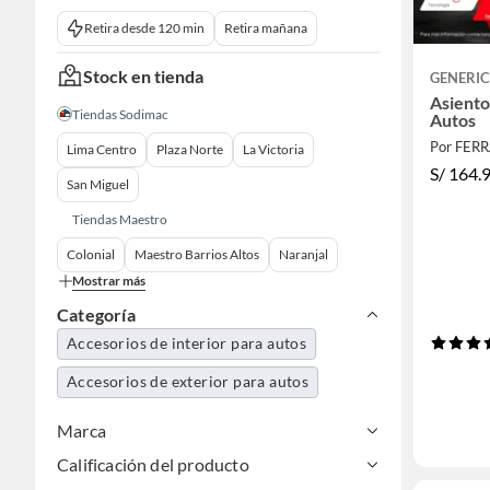
Retira desde 120 min
Retira mañana
Stock en tienda
GENERI
Asiento
Tiendas Sodimac
Autos
Por FER
Lima Centro
Plaza Norte
La Victoria
S/
164.
San Miguel
Tiendas Maestro
Colonial
Maestro Barrios Altos
Naranjal
Mostrar más
Categoría
Accesorios de interior para autos
Accesorios de exterior para autos
Marca
Calificación del producto