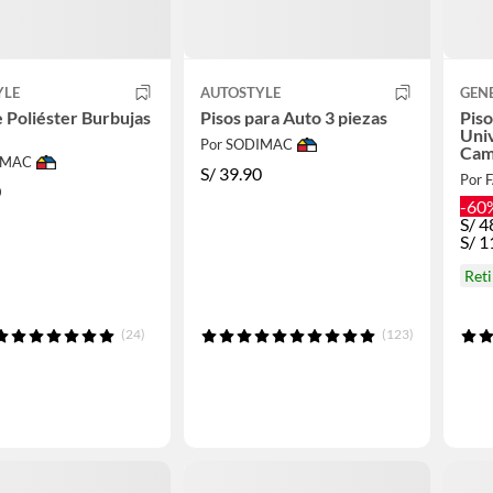
YLE
AUTOSTYLE
GEN
e Poliéster Burbujas
Pisos para Auto 3 piezas
Pis
Univ
Por SODIMAC
Cam
IMAC
S/
39.90
Por 
0
-60
S/
4
S/
1
Ret
(24)
(123)