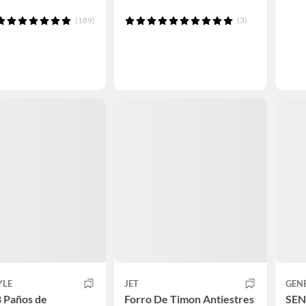
(189)
(3)
YLE
JET
GEN
8 Paños de
Forro De Timon Antiestres
SEN