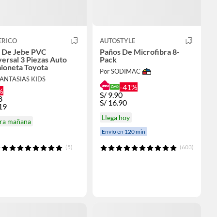
ERICO
AUTOSTYLE
o De Jebe PVC
Paños De Microfibra 8-
ersal 3 Piezas Auto
Pack
ioneta Toyota
Por SODIMAC
FANTASIAS KIDS
-41%
%
S/
9.90
8
S/
16.90
19
Llega hoy
ira mañana
Envío en 120 min
(5)
(603)