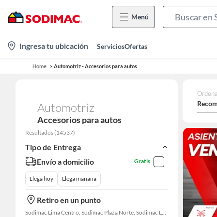
Menú
location-
Ingresa tu ubicación
Servicios
Ofertas
icon
Home
Automotriz - Accesorios para autos
Ordena
Recom
Automotriz
Accesorios para autos
Resultados
(
14537
)
Tipo de Entrega
Envío a domicilio
Gratis
Llega hoy
Llega mañana
Retiro en un punto
Sodimac Lima Centro, Sodimac Plaza Norte, Sodimac La Victoria, Sodimac San Miguel, Sodimac S. J. Lurigancho, Sodimac Chacarilla, Sodimac Av. La Molina, Sodimac Colonial, Maestro Barrios Altos, Sodimac Naranjal