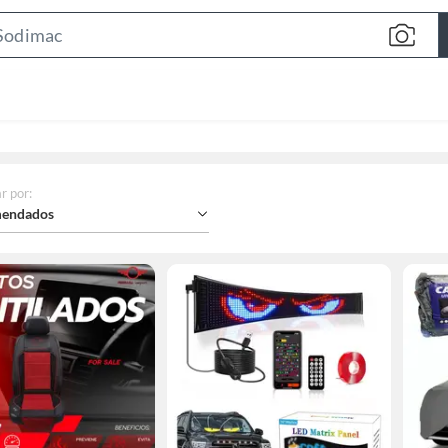
Search
Bar
r por
:
endados