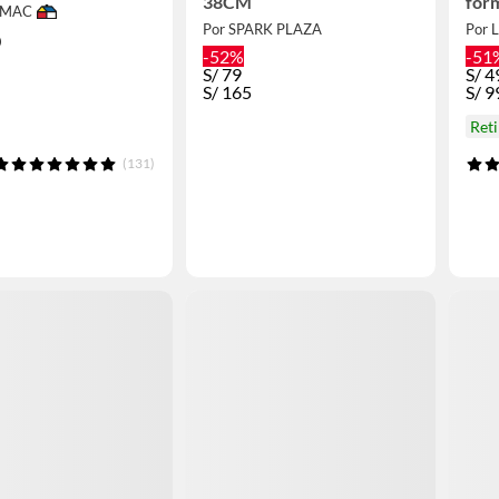
38CM
for
IMAC
Por SPARK PLAZA
Por 
0
-52%
-51
S/
79
S/
4
S/
165
S/
9
Ret
(131)