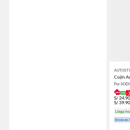
AUTOST
Cojín A
Por SOD
-
S/
24.9
S/
39.9
Llega h
Envío en 