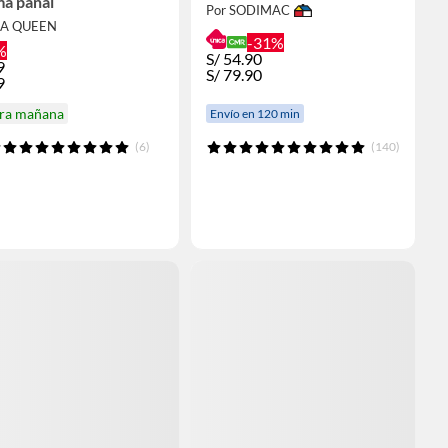
ma panal
Por SODIMAC
LA QUEEN
-31%
%
S/
54.90
9
S/
79.90
9
ira mañana
Envío en 120 min
(6)
(140)