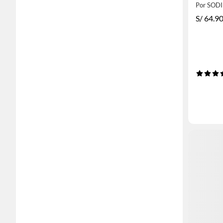
Por SOD
S/
64.9