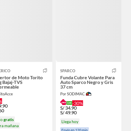
ERICO
SPARCO
ertor de Moto Torito
Funda Cubre Volante Para
g Bajaj-TVS
Auto Sparco Negro y Gris
ermeable
37 cm
TitoAcce
Por SODIMAC
%
-30%
9.90
S/
34.90
60
S/
49.90
ío
gratis
Llega hoy
ira mañana
Envío en 120 min