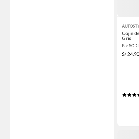
AUTOST
Cojín d
Gris
Por SOD
S/
24.9