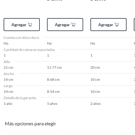
Agregar
Agregar
Agregar
Cuenta con disco duro
No
No
No
Cantidad de cámaras soportadas
1
1
1
Alto
21 cm
11.77 cm
20 cm
Ancho
14 cm
8.68 cm
10 cm
Largo
14 cm
8.54 cm
10 cm
Detalle de la garantía
1 año
5 años
2 años
Más opciones para elegir