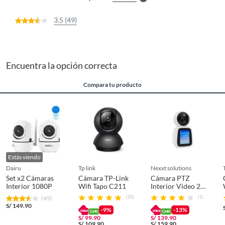
3.5 (49)
Encuentra la opción correcta
Compara tu producto
Estás viendo
dairu
tp link
nexxt solutions
Set x2 Cámaras
Cámara TP-Link
Cámara PTZ
Interior 1080P
Wifi Tapo C211
Interior Video 2
Vías
(20)
(1)
(49)
S/
149.90
-9%
-13%
S/
99.90
S/
139.90
S/
109.90
S/
159.90