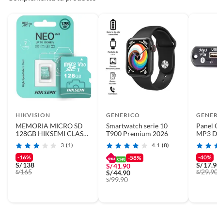
HIKVISION
GENERICO
GENE
MEMORIA MICRO SD
Smartwatch serie 10
Panel 
128GB HIKSEMI CLASS
T900 Premium 2026
MP3 D
10 NEO LUX HK-HS-TF-
12V B
3
(1)
4.1
(8)
D3/128G
SD
-16%
-40%
-58%
S/
138
S/
17.
S/
41.90
165
29.9
S/
S/
S/
44.90
99.90
S/