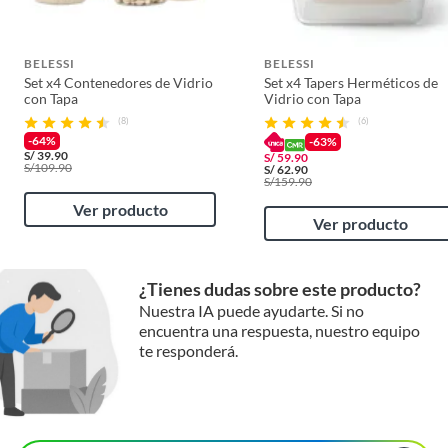
BELESSI
BELESSI
Set x4 Contenedores de Vidrio
Set x4 Tapers Herméticos de
con Tapa
Vidrio con Tapa
(8)
(6)
-64%
-63%
S/
39.90
S/
59.90
S/
109.90
S/
62.90
S/
159.90
Ver producto
Ver producto
¿Tienes dudas sobre este producto?
Nuestra IA puede ayudarte. Si no
encuentra una respuesta, nuestro equipo
te responderá.