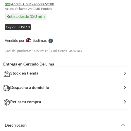
f
Abre tu CMR y ahorra S/100
n
Acumula hasta
24
CMR Puntos
I
Retira desde 120 min
r
e
Cupón: JUST10
l
l
e
Vendido por
Sodimac
S
Cód. del producto: 113519112
Cód. tienda: 3487903
Entrega en
Cercado De Lima
Stock en tienda
Despacho a domicilio
Retira tu compra
Descripción