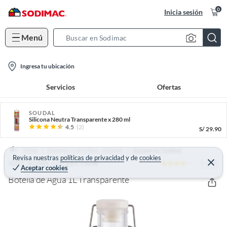
0
Inicia sesión
Menú
S
e
l
a
Ingresa tu ubicación
o
r
Servicios
Ofertas
c
c
a
h
t
SOUDAL
B
Silicona Neutra Transparente x 280 ml
i
a
4.5
(2)
S/
29.90
o
r
n
Home
Deportes y aire libre - Outdoor
Accesorios Outdoor
Revisa nuestras
políticas de privacidad
y
de
cookies
-
4.1 (9)
C
JUST HOME COLLECTION
Aceptar cookies
e
i
r
Botella de Agua 1L Transparente
r
c
a
r
o
n