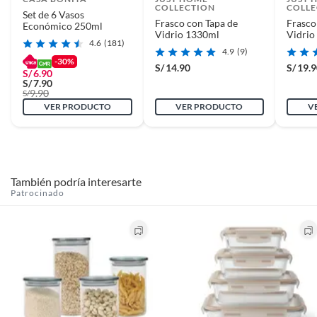
COLLECTION
COLLE
deberá contar con todos sus accesorios, manuales de uso y con el
Set de 6 Vasos
Frasco con Tapa de
Frasco
Económico 250ml
empaque original en perfectas condiciones (sin rayas, piquetes,
Vidrio 1330ml
Vidrio
abolladuras, manchas, etc.).
4.6
(181)
4.9
(9)
-30%
S/
14.90
S/
19.
S/
6.90
S/
7.90
9.90
S/
VER PRODUCTO
VER PRODUCTO
V
La vida esta llena de momentos y para esos momentos
esta Just Home Collection.
También podría interesarte
Patrocinado