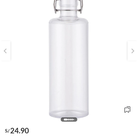
24.90
S/
o