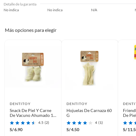
Detalle de la garantía
No indica
No indica
N/A
Más opciones para elegir
DENTITOY
DENTITOY
DENT
Snack De Piel Y Carne
Hojuelas De Carnaza 60
Friend
De Vacuno Ahumado 10
G
De Pie
Unid
Vacun
4.5
(2)
4
(1)
S/
6.90
S/
4.50
S/
11.