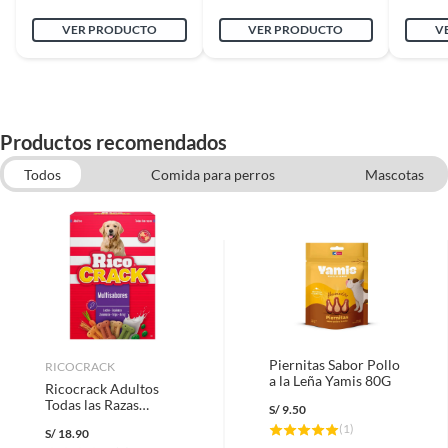
VER PRODUCTO
VER PRODUCTO
V
Productos recomendados
Todos
Comida para perros
Mascotas
Juguetes Para Perros
Tierras, Semillas y Fertilizantes
Camas para perro
Piernitas Sabor Pollo
RICOCRACK
a la Leña Yamis 80G
Ricocrack Adultos
Todas las Razas
S/
9.50
Galletas para Perros
(
1
)
S/
18.90
500gr