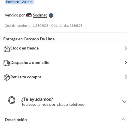
Envío en 120 min
l
l
e
Vendido por
Sodimac
S
Cód. del producto: 113309838
Cód. tienda: 2586878
Entrega en
Cercado De Lima
Stock en tienda
Despacho a domicilio
Retira tu compra
¿Te ayudamos?
¿
T
Te asesoramos por chat o teléfono
e
a
y
u
d
Descripción
a
m
o
s