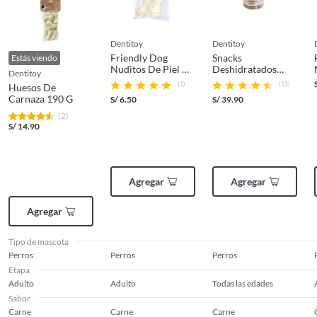
empaque original en perfectas condiciones (sin rayas, piquetes,
abolladuras, manchas, etc.).
dentitoy
dentitoy
Friendly Dog
Snacks
Estás viendo
Nuditos De Piel De
Deshidratados
dentitoy
Ganado Vacuno 60
Pomo 1 Kg
(1)
(15)
Huesos De
G
Carnaza 190 G
S/
6.50
S/
39.90
(2)
S/
14.90
Agregar
Agregar
Agregar
Tipo de mascota
Perros
Perros
Perros
Etapa
Adulto
Adulto
Todas las edades
Sabor
Carne
Carne
Carne