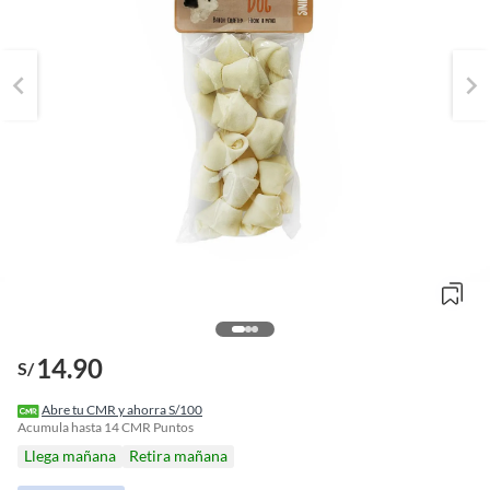
14.90
S/
o
f
Abre tu CMR y ahorra S/100
n
Acumula hasta
14
CMR Puntos
I
Llega mañana
Retira mañana
r
e