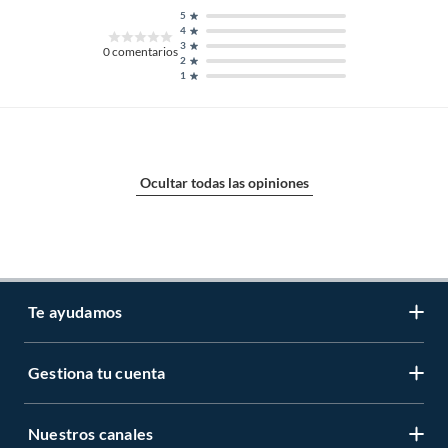
5
4
3
0
comentarios
2
1
Ocultar todas las opiniones
Te ayudamos
Gestiona tu cuenta
LIbro de reclamaciones
Centro de ayuda
Nuestros canales
Mi cuenta