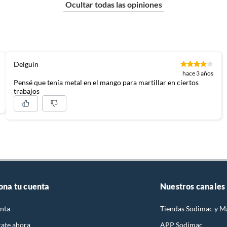
Ocultar todas las opiniones
Delguin
hace 3 años
Pensé que tenía metal en el mango para martillar en ciertos
trabajos
ona tu cuenta
Nuestros canales
nta
Tiendas Sodimac y M
rate ahora
APP Sodimac