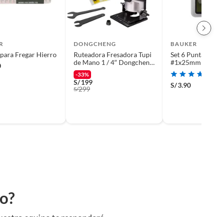
R
DONGCHENG
BAUKER
 para Fregar Hierro
Ruteadora Fresadora Tupi
Set 6 Puntas Phi
de Mano 1 / 4″ Dongcheng
#1x25mm Bauk
0
DMP04-6B 550W Base
-33%
Inclinada 45°
S/
199
S/
3.90
299
S/
to?