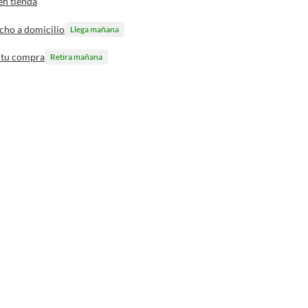
en tienda
cho a domicilio
Llega mañana
 tu compra
Retira mañana