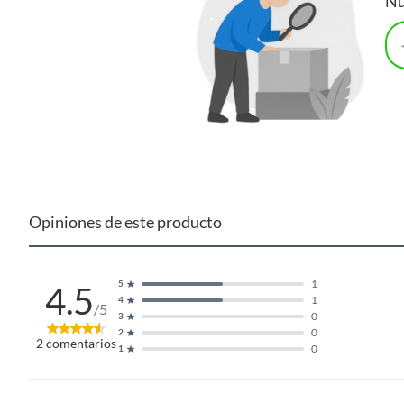
Nu
Opiniones de este producto
1
5
4.5
1
4
/5
0
3
0
2
2
comentarios
0
1