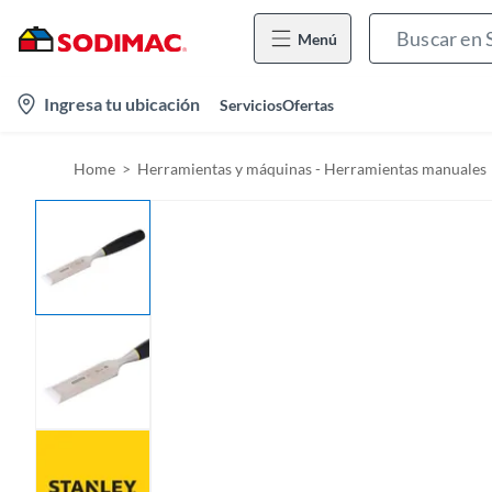
Menú
l
Ingresa tu ubicación
Servicios
Ofertas
o
c
Home
Herramientas y máquinas - Herramientas manuales
a
t
i
o
n
-
i
c
o
n