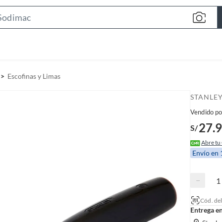
S
e
a
r
c
Escofinas y Limas
h
B
STANLE
a
Vendido po
r
27.
S/
Abre tu
Envío en
−
Cód. de
Entrega e