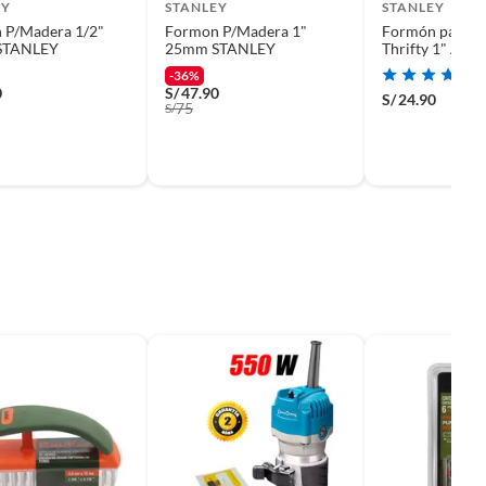
EY
STANLEY
STANLEY
/Madera 1/2"
Formon P/Madera 1"
Formón para M
STANLEY
25mm STANLEY
Thrifty 1" Acer
-36%
0
S/
47.90
S/
24.90
75
S/