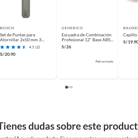
BOSCH
GENERICO
BAUKE
Set de Puntas para
Escuadra de Combinación
Cepillo
Atornillar 2x50 mm 3
Profesional 12" Base ABS
S/
19.9
Piezas Bosch
Crossmaster - 9932186
S/
26
4.5
(2)
S/
20.90
Patrocinado
Tienes dudas sobre este produc