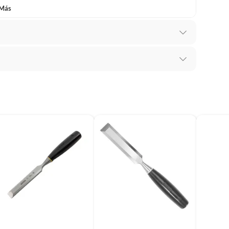
 Más
mbiar un pedido si cambias de opinión durante los
das sus etiquetas y/o en sus cajas cerradas con los
mbargo, tenemos
categorías que cuentan con plazos
 por la naturaleza de los productos, no se pueden