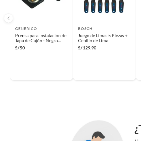
etc.).
GENERICO
BOSCH
Prensa para Instalación de
Juego de Limas 5 Piezas +
Tapa de Cajón - Negro
Cepillo de Lima
2.8mm Set 2 Unidades
S/
50
S/
129.90
¿