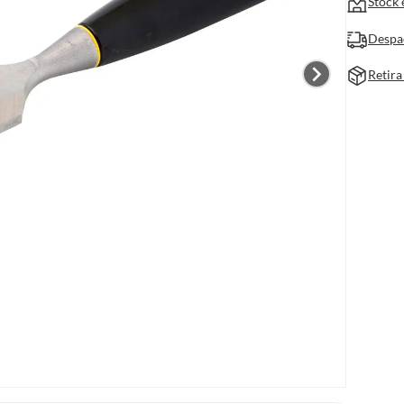
Stock 
Despa
Retira