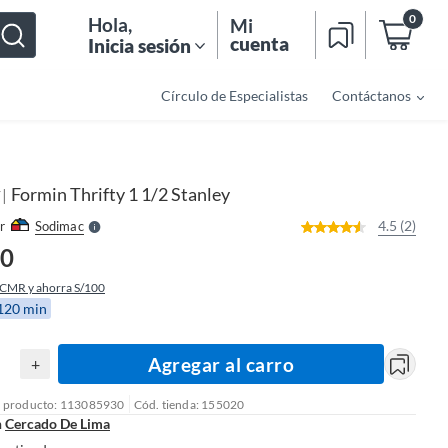
0
Hola
,
Mi
cuenta
Inicia sesión
Círculo de Especialistas
Contáctanos
o
f
n
I
r
e
Formin Thrifty 1 1/2 Stanley
|
l
Y
l
e
4.5 (2)
r
Sodimac
S
90
 CMR y ahorra S/100
 120 min
Agregar al carro
+
l producto: 113085930
Cód. tienda: 155020
n
Cercado De Lima