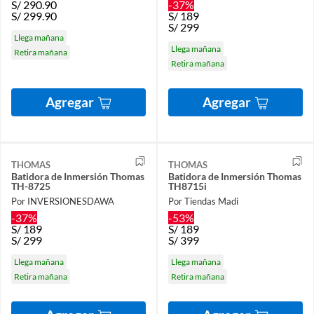
S/
290.90
-37%
S/
299.90
S/
189
S/
299
Llega mañana
Llega mañana
Retira mañana
Retira mañana
Agregar
Agregar
THOMAS
THOMAS
Batidora de Inmersión Thomas
Batidora de Inmersión Thomas
TH-8725
TH8715i
Por INVERSIONESDAWA
Por Tiendas Madi
-37%
-53%
S/
189
S/
189
S/
299
S/
399
Llega mañana
Llega mañana
Retira mañana
Retira mañana