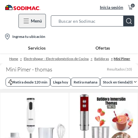
0
Inicia sesión
Menú
Search
Bar
location-
Ingresa tu ubicación
icon
Servicios
Ofertas
Home
Electrohogar - Electrodomésticos de Cocina
Batidoras
Mini Pimer
Mini Pimer - thomas
Resultados
(
10
)
Retira desde 120 min
Llega hoy
Retira mañana
Stock en tienda
(
0
)