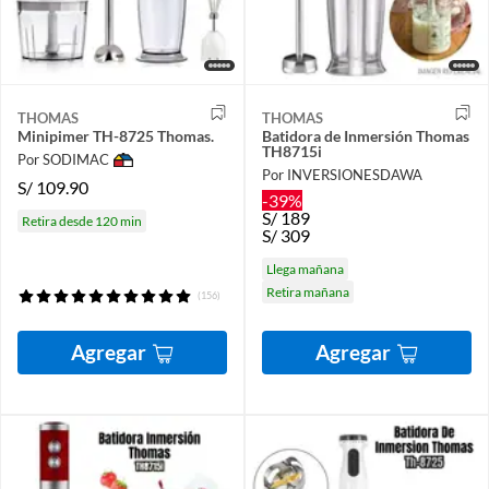
THOMAS
THOMAS
Minipimer TH-8725 Thomas.
Batidora de Inmersión Thomas
TH8715i
Por SODIMAC
Por INVERSIONESDAWA
S/
109.90
-39%
S/
189
Retira desde 120 min
S/
309
Llega mañana
Retira mañana
(156)
Agregar
Agregar