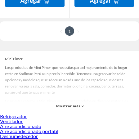
Agregar
Agregar
1
Mini Pimer
Los productos de Mini Pimer que necesitas para el mejoramiento de tu hogar
están en Sodimac Perú a un precio increíble. Tenemos una gran variedad de
opciones y modelos que se adecúan a cada uno de los espacios que desees
renovar, ya sea la sala, comedor, dormitorio, oficina, cocina, baño, terraza,
garaje o el que tengas en mente.
En nuestra categoría Mini Pimer encontrarás modelos en diversos materiales,
Mostrar más
medidas, colores y demás características específicas de tu preferencia. Recuerda
que solo en Sodimac Perú contamos con todo lo necesario para cada uno de tus
Refrigerador
proyectos en las mejores marcas de calidad y con garantía.
Ventilador
Aire acondicionado
Precios de Mini Pimer en Sodimac Perú
Aire acondicionado portatil
Deshumedecedor
Si buscar ahorrar, estás en la tienda correcta porque en Sodimac tenemos