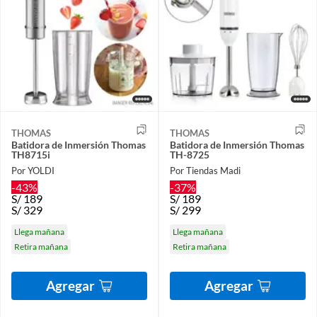
THOMAS
THOMAS
Batidora de Inmersión Thomas
Batidora de Inmersión Thomas
TH8715i
TH-8725
Por YOLDI
Por Tiendas Madi
-43%
-37%
S/
189
S/
189
S/
329
S/
299
Llega mañana
Llega mañana
Retira mañana
Retira mañana
Agregar
Agregar