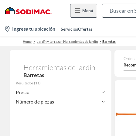
Menú
location-
Ingresa tu ubicación
Servicios
Ofertas
icon
Home
Jardín y terraza - Herramientas de jardín
Barretas
Ordena
Recom
Herramientas de jardín
Barretas
Resultados
(
11
)
Precio
Número de piezas