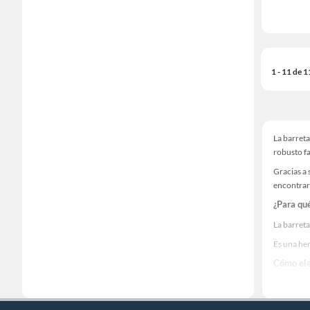
1 - 11 de 
La barret
robusto fa
Gracias a 
encontrar
¿Para qué
La barreta
Es una her
Cómo ele
Para elegi
Una barret