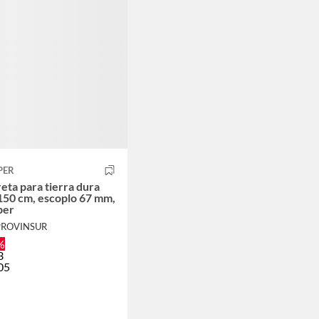
PER
eta para tierra dura
150 cm, escoplo 67 mm,
per
PROVINSUR
%
3
05