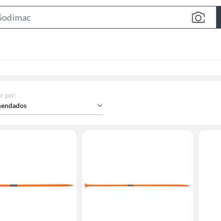
Search
Bar
r por
:
endados