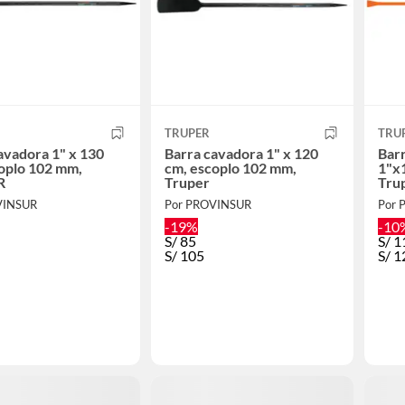
TRUPER
TRU
avadora 1" x 130
Barra cavadora 1" x 120
Barr
oplo 102 mm,
cm, escoplo 102 mm,
1"x
R
Truper
Tru
VINSUR
Por PROVINSUR
Por 
-19%
-10
S/
85
S/
1
S/
105
S/
1