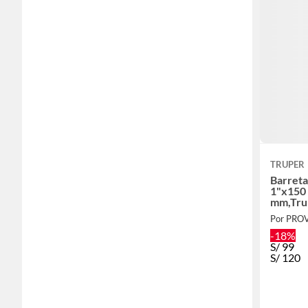
TRUPER
Barreta
1"x150 
mm,Tru
Por PRO
-18%
S/
99
S/
120