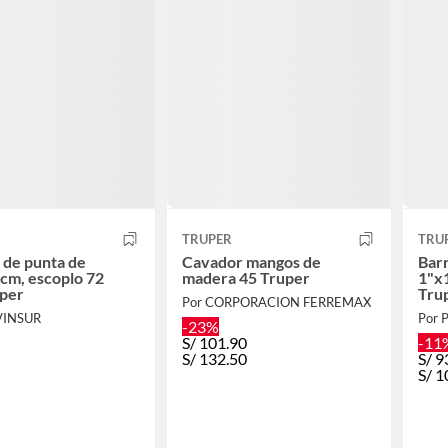
TRUPER
TRU
 de punta de
Cavador mangos de
Barr
cm, escoplo 72
madera 45 Truper
1"x
per
Tru
Por CORPORACION FERREMAX
VINSUR
Por 
-23%
S/
101.90
-11
S/
132.50
S/
9
S/
1