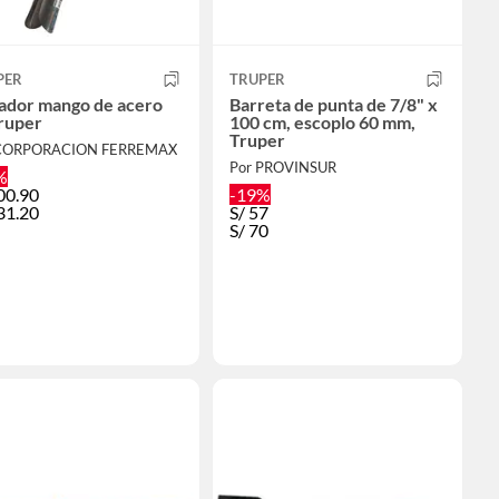
PER
TRUPER
ador mango de acero
Barreta de punta de 7/8" x
ruper
100 cm, escoplo 60 mm,
Truper
 CORPORACION FERREMAX
Por PROVINSUR
%
00.90
-19%
31.20
S/
57
S/
70