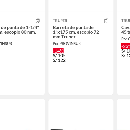
TRUPER
TRU
 de punta de 1-1/4"
Barreta de punta de
Cav
m, escoplo 80 mm,
1"x175 cm, escoplo 72
45 t
mm,Truper
Por
VINSUR
Por PROVINSUR
-23
-14%
S/
1
S/
105
S/
1
S/
122