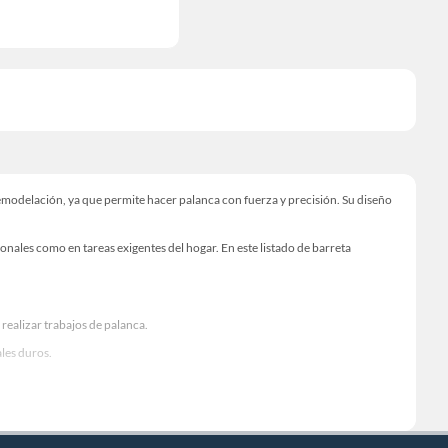
emodelación, ya que permite hacer palanca con fuerza y precisión. Su diseño
sionales como en tareas exigentes del hogar. En este listado de barreta
 realizar trabajos de palanca.
ales duros.
yen directamente en la fuerza que se puede aplicar.