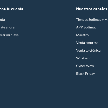
 de usar una barreta robusta
ona tu cuenta
Nuestros canales
a de buena calidad ofrece mayor resistencia al desgaste y soporta trabajos continuos y
rantiza seguridad y control durante la aplicación de fuerza.
nta
Tiendas Sodimac y M
y mantenimiento de la barreta
rate ahora
APP Sodimac
 de la barreta incluye limpieza después del uso y almacenamiento en un lugar seco.
rar mi clave
Maestro
la barreta en buen estado prolonga su vida útil y asegura un desempeño óptimo.
Venta empresa
s frecuentes
Venta telefónica
puestas aclaran dudas comunes sobre el uso y elección de barreta, ayudándote a tomar 
Whatsapp
ta sirve para demolición?
Cyber Wow
 es ampliamente utilizada en trabajos de demolición ligera.
mper, separar y levantar materiales con mayor facilidad.
Black Friday
go de barreta es más funcional?
e la barreta depende del tipo de trabajo a realizar.
ongitudes permiten aplicar más fuerza con menor esfuerzo.
eta es una herramienta pesada?
 tiene un peso adecuado para resistir trabajos exigentes.