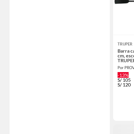
TRUPER
Barra c
cm, esc
TRUPE
Por PRO
-13%
S/
105
S/
120