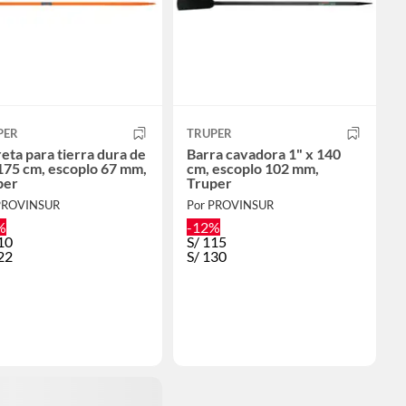
PER
TRUPER
eta para tierra dura de
Barra cavadora 1" x 140
175 cm, escoplo 67 mm,
cm, escoplo 102 mm,
per
Truper
PROVINSUR
Por PROVINSUR
%
-12%
10
S/
115
22
S/
130