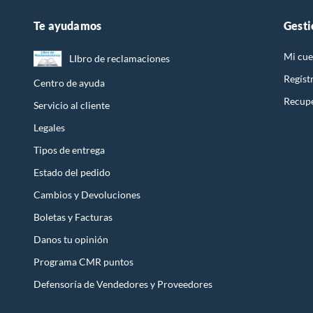
Ventajas
Te ayudamos
Gesti
Una barret
Además, ga
Mi cue
LIbro de reclamaciones
Cuidado 
Regíst
Centro de ayuda
El cuidado
Recupe
Servicio al cliente
Mantener 
Legales
Pregunta
Tipos de entrega
Estas res
¿La barre
Estado del pedido
La barreta
Cambios y Devoluciones
Permite ro
Boletas y Facturas
¿Qué lar
Danos tu opinión
El largo d
Programa CMR puntos
Mayores l
Defensoría de Vendedores y Proveedores
¿La barr
La barreta