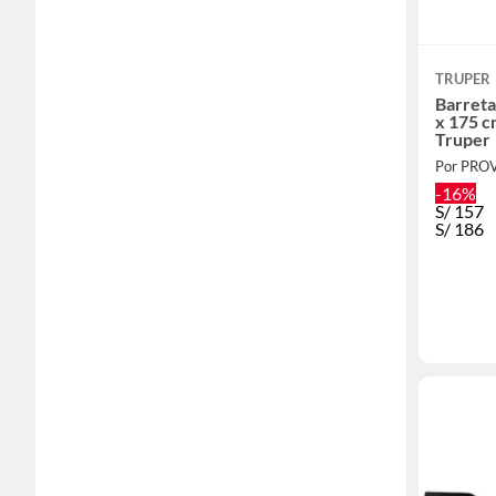
TRUPER
Barreta
x 175 c
Truper
Por PRO
-16%
S/
157
S/
186