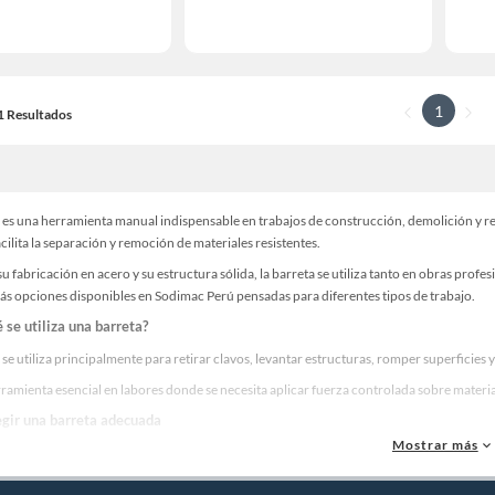
1
11 Resultados
a es una herramienta manual indispensable en trabajos de construcción, demolición y r
cilita la separación y remoción de materiales resistentes.
su fabricación en acero y su estructura sólida, la barreta se utiliza tanto en obras profe
ás opciones disponibles en Sodimac Perú pensadas para diferentes tipos de trabajo.
 se utiliza una barreta?
 se utiliza principalmente para retirar clavos, levantar estructuras, romper superficies y
ramienta esencial en labores donde se necesita aplicar fuerza controlada sobre materi
gir una barreta adecuada
Mostrar más
r una barreta es importante considerar su longitud y grosor, ya que estos factores influ
a bien seleccionada facilita el trabajo y reduce el esfuerzo físico del usuario.