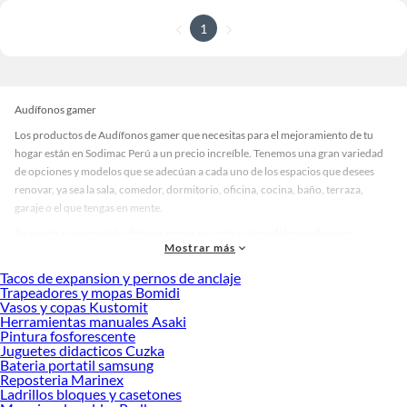
1
Audífonos gamer
Los productos de Audífonos gamer que necesitas para el mejoramiento de tu
hogar están en Sodimac Perú a un precio increíble. Tenemos una gran variedad
de opciones y modelos que se adecúan a cada uno de los espacios que desees
renovar, ya sea la sala, comedor, dormitorio, oficina, cocina, baño, terraza,
garaje o el que tengas en mente.
En nuestra categoría Audífonos gamer encontrarás modelos en diversos
Mostrar más
materiales, medidas, colores y demás características específicas de tu
preferencia. Recuerda que solo en Sodimac Perú contamos con todo lo
Tacos de expansion y pernos de anclaje
necesario para cada uno de tus proyectos en las mejores marcas de calidad y con
Trapeadores y mopas Bomidi
Vasos y copas Kustomit
garantía.
Herramientas manuales Asaki
Precios de Audífonos gamer en Sodimac Perú
Pintura fosforescente
Juguetes didacticos Cuzka
Si buscar ahorrar, estás en la tienda correcta porque en Sodimac tenemos
Bateria portatil samsung
nuestra política de precios bajos garantizados en Audífonos gamer, así que no
Reposteria Marinex
dudes más y compra online este producto con sus complementos para que
Ladrillos bloques y casetones
termines tu proyecto al 100% a un costo económico. Además, elige entre las