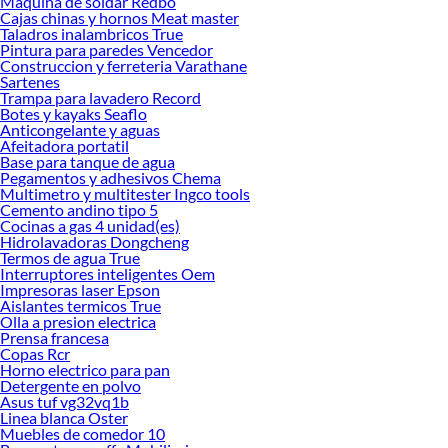
Maquina de soldar Redbo
Cajas chinas y hornos Meat master
opciones de delivery o recojo en tienda.
Taladros inalambricos True
Las mejores marcas de Audífonos gamer
Pintura para paredes Vencedor
Construccion y ferreteria Varathane
Sabemos que la calidad, confianza y seguridad son factores importantes al
Sartenes
momento de decidir qué modelo comprar, por ello contamos con una amplia
Trampa para lavadero Record
oferta de marcas prestigiosas y reconocidas en Audífonos gamer. De esta
Botes y kayaks Seaflo
manera, inviertes en durabilidad, rendimiento, excelencia y satisfacción
Anticongelante y aguas
Afeitadora portatil
garantizada.
Base para tanque de agua
Pegamentos y adhesivos Chema
Multimetro y multitester Ingco tools
Cemento andino tipo 5
Cocinas a gas 4 unidad(es)
Hidrolavadoras Dongcheng
Termos de agua True
Interruptores inteligentes Oem
Impresoras laser Epson
Aislantes termicos True
Olla a presion electrica
Prensa francesa
Copas Rcr
Horno electrico para pan
Detergente en polvo
Asus tuf vg32vq1b
Linea blanca Oster
Muebles de comedor 10