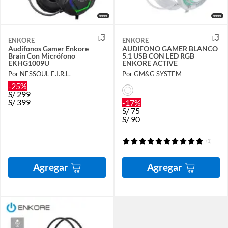
ENKORE
ENKORE
Audífonos Gamer Enkore
AUDIFONO GAMER BLANCO
Brain Con Micrófono
5.1 USB CON LED RGB
EKHG1009U
ENKORE ACTIVE
Por NESSOUL E.I.R.L.
Por GM&G SYSTEM
-25%
S/
299
S/
399
-17%
S/
75
S/
90
(1)
Agregar
Agregar