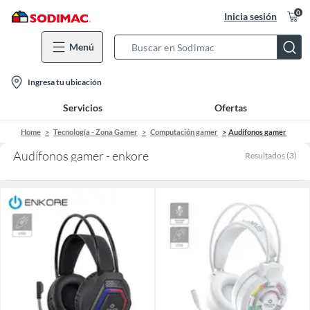
0
Inicia sesión
Menú
Search
Bar
location-
Ingresa tu ubicación
icon
Servicios
Ofertas
Home
Tecnología - Zona Gamer
Computación gamer
Audífonos gamer
Audífonos gamer - enkore
Resultados
(
3
)