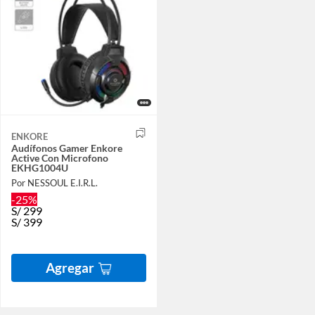
ENKORE
Audífonos Gamer Enkore
Active Con Microfono
EKHG1004U
Por NESSOUL E.I.R.L.
-25%
S/
299
S/
399
Agregar