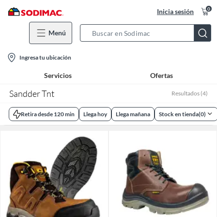
0
Inicia sesión
Menú
Search
Bar
location-
Ingresa tu ubicación
icon
Servicios
Ofertas
Sandder Tnt
Resultados
(
4
)
Retira desde 120 min
Llega hoy
Llega mañana
Stock en tienda
(
0
)