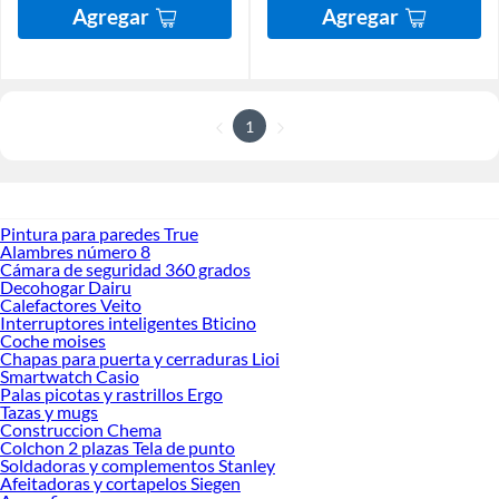
Agregar
Agregar
1
Pintura para paredes True
Alambres número 8
Cámara de seguridad 360 grados
Decohogar Dairu
Calefactores Veito
Interruptores inteligentes Bticino
Coche moises
Chapas para puerta y cerraduras Lioi
Smartwatch Casio
Palas picotas y rastrillos Ergo
Tazas y mugs
Construccion Chema
Colchon 2 plazas Tela de punto
Soldadoras y complementos Stanley
Afeitadoras y cortapelos Siegen