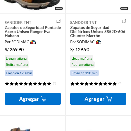
SANDDER TNT
SANDDER TNT
Zapatos de Seguridad Punta de
Zapatos de Seguridad
Acero Unisex Ranger Eva
Dielétricos Unisex SS52D-606
Habano
Ghunter Marrón
Por SODIMAC
Por SODIMAC
S/
269.90
S/
129.90
Llega mañana
Llega mañana
Retira mañana
Retira mañana
Envío en 120 min
Envío en 120 min
(8)
(2)
Agregar
Agregar