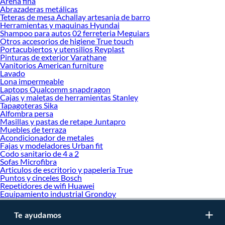
Arena fina
Abrazaderas metálicas
Teteras de mesa Achallay artesania de barro
Herramientas y maquinas Hyundai
Shampoo para autos 02 ferreteria Meguiars
Otros accesorios de higiene True touch
Portacubiertos y utensilios Reyplast
Pinturas de exterior Varathane
Vanitorios American furniture
Lavado
Lona impermeable
Laptops Qualcomm snapdragon
Cajas y maletas de herramientas Stanley
Tapagoteras Sika
Alfombra persa
Masillas y pastas de retape Juntapro
Muebles de terraza
Acondicionador de metales
Fajas y modeladores Urban fit
Codo sanitario de 4 a 2
Sofas Microfibra
Articulos de escritorio y papeleria True
Puntos y cinceles Bosch
Repetidores de wifi Huawei
Equipamiento industrial Grondoy
Te ayudamos