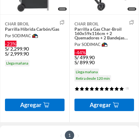
CHAR BROIL
CHAR BROIL
Parrilla Híbrida Carbón/Gas
Parrilla a Gas Char-Broil
160x59x116cm + 2
Por SODIMAC
Quemadores + 2 Bandejas
Laterales
-23%
Por SODIMAC
S/
2,299.90
-44%
S/
2,999.90
S/
499.90
S/
899.90
Llega mañana
Llega mañana
Retira desde 120 min
(8)
Agregar
Agregar
1