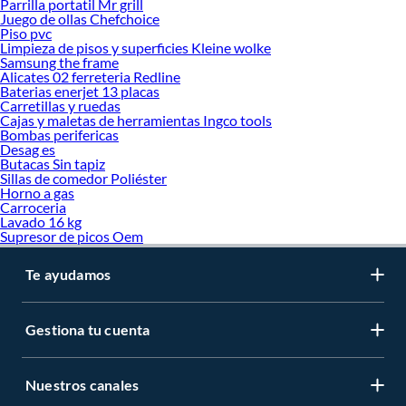
Parrilla portatil Mr grill
Juego de ollas Chefchoice
Piso pvc
Limpieza de pisos y superficies Kleine wolke
Samsung the frame
Alicates 02 ferreteria Redline
Baterias enerjet 13 placas
Carretillas y ruedas
Cajas y maletas de herramientas Ingco tools
Bombas perifericas
Desag es
Butacas Sin tapiz
Sillas de comedor Poliéster
Horno a gas
Carroceria
Lavado 16 kg
Supresor de picos Oem
Te ayudamos
Gestiona tu cuenta
Nuestros canales