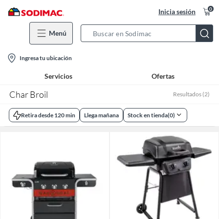
0
Inicia sesión
Menú
Search
Bar
location-
Ingresa tu ubicación
icon
Servicios
Ofertas
Char Broil
Resultados
(
2
)
Retira desde 120 min
Llega mañana
Stock en tienda
(
0
)