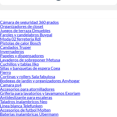
Cámara de seguridad 360 grados
Organizadores de closet
Juegos de terraza Dmuebles
Faroles y candelabros Buypal
Moda 02 ferreteria Rdl
Pistolas de calor Bosch
Candados Truper
Invernaderos
Papeles y dispensadores
Lavaderos de sobreponer Metusa
Cuchillos y tablas Ilko
Sillas y banquetas de espera Coea
Fierro
Cortinas y rollers Sala fabulosa
Bodegas de jardin y organizadores Anyhogar
Camara ps4
Accesorios para atornilladores
Griferia para lavatorios y lavamanos Exoriam
Antideslizante para escaleras
Taladros inalambricos Neo
Linea blanca Telefunken
Accesorios de futbol Molten
Baterias inalambricas Ubermann