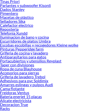
Tinas Priori
Las mejores marcas de Juegos de terraza
Parlantes y subwoofer Kisonli
Dados Stanley
Sabemos que la calidad, confianza y seguridad son factores importantes al
Pimentero
momento de decidir qué modelo comprar, por ello contamos con una amplia
Macetas de plástico
oferta de marcas prestigiosas y reconocidas en Juegos de terraza. De esta
Selladores Sika
manera, inviertes en durabilidad, rendimiento, excelencia y satisfacción
Calefactor electrico
Reposteria
garantizada.
Telefonia Xundd
Iluminacion de bano y cocina
Escurridores de platos Umbra
Escobas escobillas y recogedores Kleine wolke
Pinturas Pepperidge farm
Griferia de cocina y lavadero
Antiparasitarios para gatos
Portacubiertos y utensilios Reyplast
Taper con divisiones
Ropa de cuna Blauhouse
Accesorios para sierras
Griferia de lavadero Trebol
Adhesivos para pvc Soldimix
Amarres eslingas y pulpos Audi
Cama flotante
Freidoras Ventus
Bateria enerjet 15 placas
Alicate electricista
Decoracion True
Racks