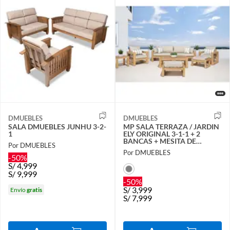
DMUEBLES
DMUEBLES
SALA DMUEBLES JUNHU 3-2-
MP SALA TERRAZA / JARDIN
1
ELY ORIGINAL 3-1-1 + 2
BANCAS + MESITA DE
Por DMUEBLES
CENTRO (GRIS)
Por DMUEBLES
-50%
S/
4,999
S/
9,999
-50%
S/
3,999
Envío
gratis
S/
7,999