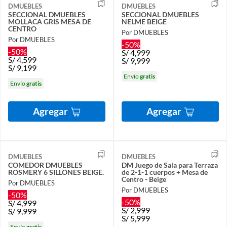
DMUEBLES
DMUEBLES
SECCIONAL DMUEBLES
SECCIONAL DMUEBLES
MOLLACA GRIS MESA DE
NELME BEIGE
CENTRO
Por DMUEBLES
Por DMUEBLES
-50%
-50%
S/
4,999
S/
4,599
S/
9,999
S/
9,199
Envío
gratis
Envío
gratis
Agregar
Agregar
DMUEBLES
DMUEBLES
COMEDOR DMUEBLES
DM Juego de Sala para Terraza
ROSMERY 6 SILLONES BEIGE.
de 2-1-1 cuerpos + Mesa de
Centro - Beige
Por DMUEBLES
Por DMUEBLES
-50%
-50%
S/
4,999
S/
2,999
S/
9,999
S/
5,999
Envío
gratis